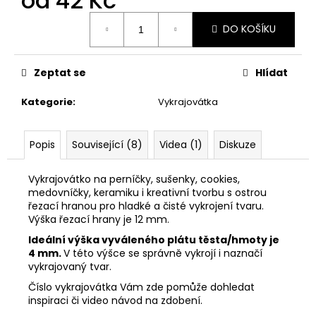
od
42 Kč
č
u
Měrná
DO KOŠÍKU
j
cena:
e
m
Zeptat se
Hlídat
e
Kategorie
:
Vykrajovátka
VYKRAJOVÁTKA
PODZIMNÍ
KOLEKCE
Popis
Související (8)
Videa (1)
Diskuze
#1584
39
Vykrajovátko na perníčky, sušenky, cookies,
Kč
medovníčky, keramiku i kreativní tvorbu s ostrou
řezací hranou pro hladké a čisté vykrojení tvaru.
Výška řezací hrany je 12 mm.
Ideální výška vyváleného plátu těsta/hmoty je
4 mm.
V této výšce se správně vykrojí i naznačí
vykrajovaný tvar.
Číslo vykrajovátka Vám zde pomůže dohledat
inspiraci či video návod na zdobení.