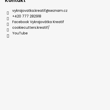
Kontakt
vykrajovatka.kreatif
@
seznam.cz
+420 777 282918
Facebook Vykrajovátka Kreatif
cookiecutters.kreatif/
YouTube