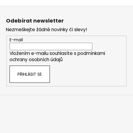
Z
á
Odebírat newsletter
p
Nezmeškejte žádné novinky či slevy!
a
t
E-mail
í
Vložením e-mailu souhlasíte s
podmínkami
ochrany osobních údajů
PŘIHLÁSIT SE