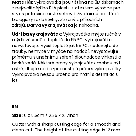
Materiál:
Vykrajovátka jsou tištěna na 3D tiskárnách
z nejkvalitnějšího PLA plastu s atestem výrobce pro
styk s potravinami. Je šetrný k životnímu prostředí,
biologicky rozložitelný, získaný z přírodních
zdrojů.
Barva vykrajovátka
je náhodná.
Údržba vykrajovátek:
Vykrajovátka myjte ručně v
mýdlové vodě o teplotě do 55
°C. Vykrajovátka
nevystavujte vyšší teplotě jak 55
°C, nedávejte do
trouby, nemyjte v myčce na nádobí, nevystavujte
přímému slunečnímu záření, dlouhodobé vlhkosti a
horké vodě. Některé hrany vykrajovátek mohou být
ostré, dbejte na bezpečnost při práci s vykrajovátky.
Vykrajovátka nejsou určena pro hraní s dětmi do 6
let.
EN
Size:
6 x 5,5cm / 2,36 x 2,17inch
Cutter with a sharp cutting edge for a smooth and
clean cut. The height of the cutting edge is 12 mm.