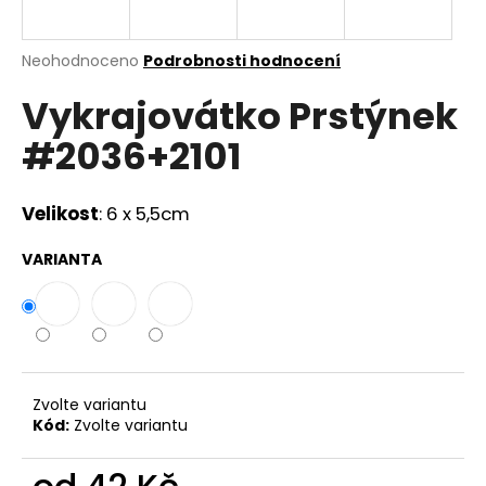
a
j
Průměrné
Neohodnoceno
Podrobnosti hodnocení
í
hodnocení
Vykrajovátko Prstýnek
produktu
t
je
?
#2036+2101
0,0
z
5
hvězdiček.
Velikost
: 6 x 5,5cm
HLEDAT
VARIANTA
D
o
p
Zvolte variantu
o
Kód:
Zvolte variantu
r
u