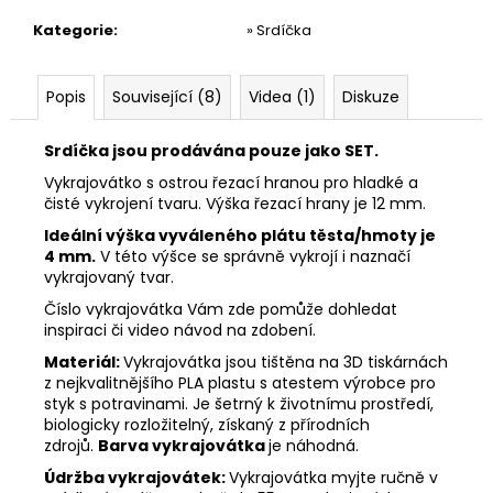
č
u
Kategorie
:
» Srdíčka
j
e
m
Popis
Související (8)
Videa (1)
Diskuze
e
Srdíčka jsou prodávána pouze jako SET.
Vykrajovátko s ostrou řezací hranou pro hladké a
VYKRAJOVÁTKO
čisté vykrojení tvaru. Výška řezací hrany je 12 mm.
MIKULÁŠ
SET
Ideální výška vyváleného plátu těsta/hmoty je
#347
4 mm.
V této výšce se správně vykrojí i naznačí
74
vykrajovaný tvar.
Kč
Číslo vykrajovátka Vám zde pomůže dohledat
inspiraci či video návod na zdobení.
Materiál:
Vykrajovátka jsou tištěna na 3D tiskárnách
z nejkvalitnějšího PLA plastu s atestem výrobce pro
styk s potravinami. Je šetrný k životnímu prostředí,
biologicky rozložitelný, získaný z přírodních
zdrojů.
Barva vykrajovátka
je náhodná.
Údržba vykrajovátek:
Vykrajovátka myjte ručně v