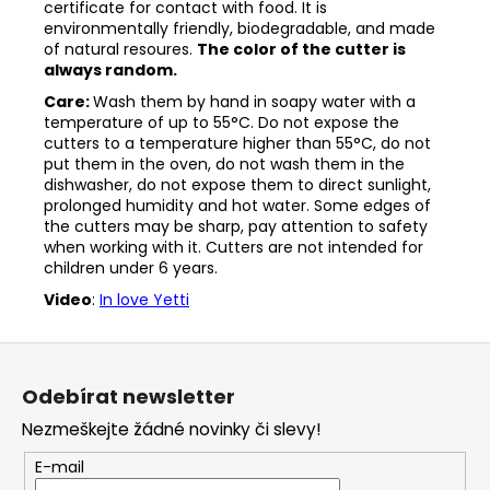
certificate for contact with food. It is
environmentally friendly, biodegradable, and made
of natural resoures.
The color of the cutter is
always random.
Care:
Wash them by hand in soapy water with a
temperature of up to 55°C. Do not expose the
cutters to a temperature higher than 55°C, do not
put them in the oven, do not wash them in the
dishwasher, do not expose them to direct sunlight,
prolonged humidity and hot water. Some edges of
the cutters may be sharp, pay attention to safety
when working with it. Cutters are not intended for
children under 6 years.
Video
:
In love Yetti
Z
á
Odebírat newsletter
p
Nezmeškejte žádné novinky či slevy!
a
t
E-mail