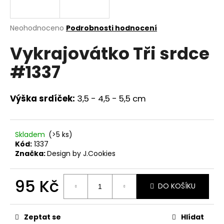
a
j
Průměrné
Neohodnoceno
Podrobnosti hodnocení
í
hodnocení
Vykrajovátko Tři srdce
produktu
t
je
?
#1337
0,0
z
5
hvězdiček.
Výška srdíček:
3,5 - 4,5 - 5,5 cm
HLEDAT
Skladem
(>5 ks)
Kód:
1337
Značka:
Design by J.Cookies
D
o
p
95 Kč
DO KOŠÍKU
o
Měrná
r
cena:
u
Zeptat se
Hlídat