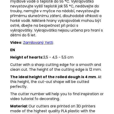
mýdlové vodě o teplotě do 55 °C.
Vykrajovátka
nevystavujte vyšší teplotě jak 55 °C, nedávejte do
trouby, nemyjte v myčce na nádobí, nevystavujte
přímému slunečnímu záření, dlouhodobé vlhkosti a
horké vodě.
Některé hrany vykrajovátek mohou být
ostré, dbejte na bezpečnost při práci s
vykrajovátky.
Vykrajovátka nejsou určena pro hraní s
dětmi do 6 let.
Video
:
Zamilovaný Yetti
EN
Height of hearts:
3,5 - 4,5 - 5,5 cm
Cutter with a sharp cutting edge for a smooth and
clean cut. The height of the cutting edge is 12 mm.
The ideal height of the rolled dough is 4 mm
. At
this height, the cut-out shape will be cutted
perfectly.
The cutter number will help you to find inspiration or
video tutorial fo decorating.
Material:
Our cutters are printed on 3D printers
made of the highest quality PLA plastic with the