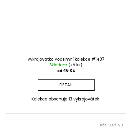
Vykrajovátko Podzimní kolekce #1437
Skladem
(>5 ks)
46 Kč
od
DETAIL
Kolekce obsahuje 13 vykrajovátek
Kód:
837/-90