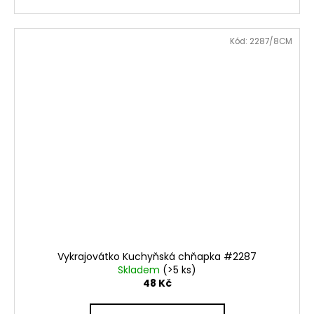
Kód:
2287/8CM
Vykrajovátko Kuchyňská chňapka #2287
Skladem
(>5 ks)
48 Kč