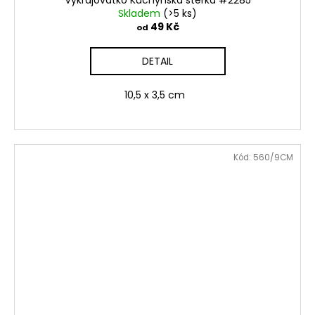
Skladem
(>5 ks)
49 Kč
od
DETAIL
10,5 x 3,5 cm
Kód:
560/9CM