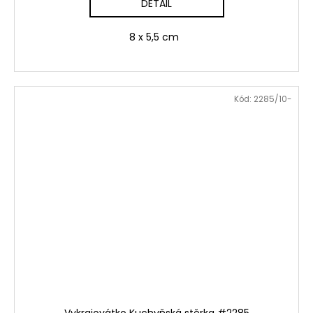
DETAIL
8 x 5,5 cm
Kód:
2285/10-
Vykrajovátko Kuchyňská stěrka #2285