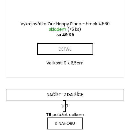
Vykrajovátko Our Happy Place - hrnek #560
Skladem
(>5 ks)
49 Kč
od
DETAIL
Velikost: 9 x 6,5cm
NAČÍST 12 DALŠÍCH
S
1
7
t
O
r
75
položek celkem
v
á
NAHORU
l
n