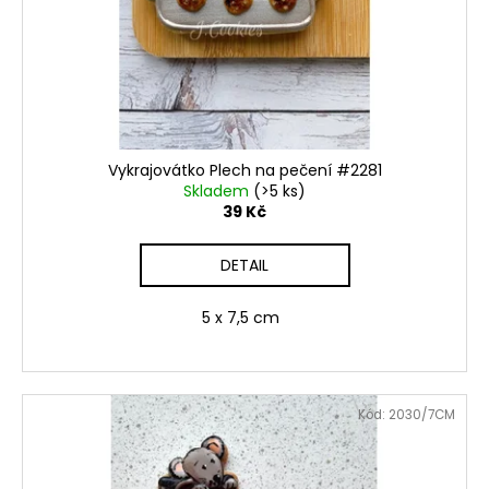
Vykrajovátko Plech na pečení #2281
Skladem
(>5 ks)
39 Kč
DETAIL
5 x 7,5 cm
Kód:
2030/7CM