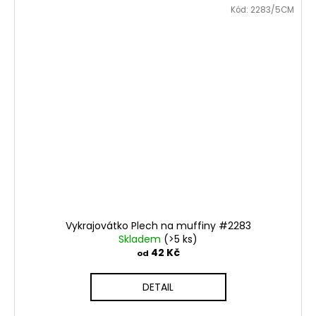
Kód:
2283/5CM
Vykrajovátko Plech na muffiny #2283
Skladem
(>5 ks)
42 Kč
od
DETAIL