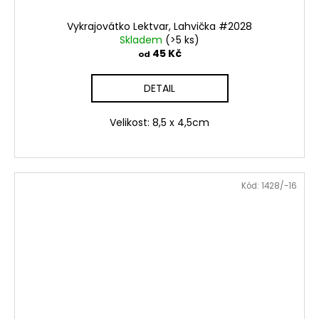
Vykrajovátko Lektvar, Lahvička #2028
Skladem
(>5 ks)
45 Kč
od
DETAIL
Velikost: 8,5 x 4,5cm
Kód:
1428/-16