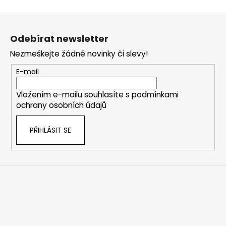
k
á
o
d
Z
v
a
á
á
c
Odebírat newsletter
n
p
í
í
Nezmeškejte žádné novinky či slevy!
p
a
r
t
E-mail
v
í
k
Vložením e-mailu souhlasíte s
podmínkami
y
ochrany osobních údajů
v
ý
PŘIHLÁSIT SE
p
i
s
u