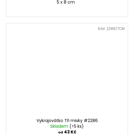
5 x 8 cm
Kód:
2286/7CM
Vykrajovátko Tři misky #2286
Skladem
(>5 ks)
43 Kč
od