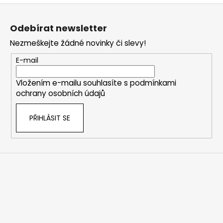
Z
á
Odebírat newsletter
p
Nezmeškejte žádné novinky či slevy!
a
t
E-mail
í
Vložením e-mailu souhlasíte s
podmínkami
ochrany osobních údajů
PŘIHLÁSIT SE