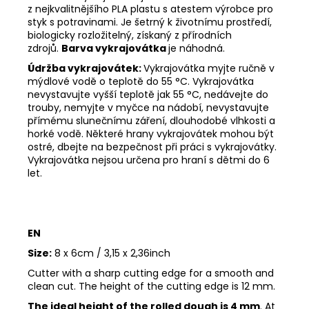
z nejkvalitnějšího PLA plastu s atestem výrobce pro
styk s potravinami. Je šetrný k životnímu prostředí,
biologicky rozložitelný, získaný z přírodních
zdrojů.
Barva vykrajovátka
je náhodná.
Údržba vykrajovátek:
Vykrajovátka myjte ručně v
mýdlové vodě o teplotě do 55
°C. Vykrajovátka
nevystavujte vyšší teplotě jak 55
°C, nedávejte do
trouby, nemyjte v myčce na nádobí, nevystavujte
přímému slunečnímu záření, dlouhodobé vlhkosti a
horké vodě. Některé hrany vykrajovátek mohou být
ostré, dbejte na bezpečnost při práci s vykrajovátky.
Vykrajovátka nejsou určena pro hraní s dětmi do 6
let.
EN
Size:
8 x 6cm / 3,15 x 2,36inch
Cutter with a sharp cutting edge for a smooth and
clean cut. The height of the cutting edge is 12 mm.
The ideal height of the rolled dough is 4 mm
. At