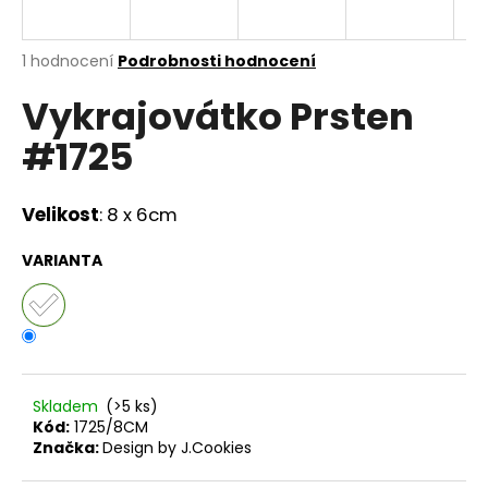
a
j
Průměrné
1 hodnocení
Podrobnosti hodnocení
í
hodnocení
Vykrajovátko Prsten
produktu
t
je
?
#1725
4,0
z
5
hvězdiček.
Velikost
: 8 x 6cm
HLEDAT
VARIANTA
D
o
p
Skladem
(>5 ks)
o
Kód:
1725/8CM
r
Značka:
Design by J.Cookies
u