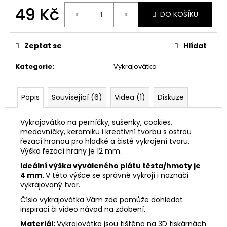
č
49 Kč
u
DO KOŠÍKU
j
Měrná
e
cena:
m
Zeptat se
Hlídat
e
Kategorie
:
Vykrajovátka
VYKRAJOVÁTKA
PODZIMNÍ
Popis
Související (6)
Videa (1)
Diskuze
KOLEKCE
#1584
Vykrajovátko na perníčky, sušenky, cookies,
39
medovníčky, keramiku i kreativní tvorbu s ostrou
Kč
řezací hranou pro hladké a čisté vykrojení tvaru.
Výška řezací hrany je 12 mm.
Ideální výška vyváleného plátu těsta/hmoty je
4 mm.
V této výšce se správně vykrojí i naznačí
vykrajovaný tvar.
Číslo vykrajovátka Vám zde pomůže dohledat
inspiraci či video návod na zdobení.
Materiál:
Vykrajovátka jsou tištěna na 3D tiskárnách