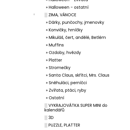
» Halloween - ostatní
░ ZIMA, VÁNOCE
» Dárky, punčochy, jmenovky
» Konvičky, hrníčky
» Mikuláš, čert, andělé, Betlém
» Muffins
» Ozdoby, hvězdy
» Platter
» Stromečky
» Santa Claus, skřítci, Mrs. Claus
» Sněhuláci, perníčci
» Zvířata, ptáci, ryby
» Ostatní
░ VYKRAJOVÁTKA SUPER MINI do
kalendářů
░ 3D
░ PUZZLE, PLATTER