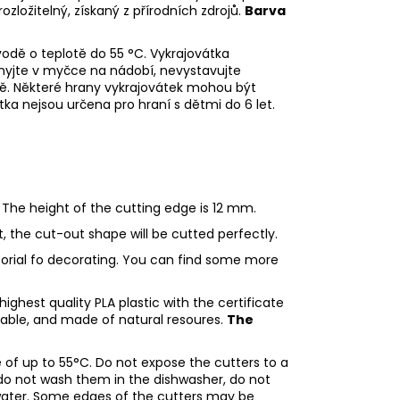
rozložitelný, získaný z přírodních zdrojů.
Barva
odě o teplotě do 55 °C.
Vykrajovátka
emyjte v myčce na nádobí, nevystavujte
dě.
Některé hrany vykrajovátek mohou být
tka nejsou určena pro hraní s dětmi do 6 let.
 The height of the cutting edge is 12 mm.
ht, the cut-out shape will be cutted perfectly.
utorial fo decorating. You can find some more
ighest quality PLA plastic with the certificate
adable, and made of natural resoures.
The
of up to 55°C. Do not expose the cutters to a
do not wash them in the dishwasher, do not
water. Some edges of the cutters may be