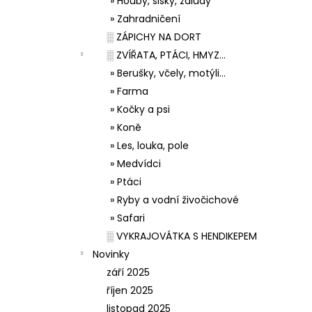
» Houby, šišky, žaludy
» Zahradničení
░ ZÁPICHY NA DORT
░ ZVÍŘATA, PTÁCI, HMYZ...
» Berušky, včely, motýli...
» Farma
» Kočky a psi
» Koně
» Les, louka, pole
» Medvídci
» Ptáci
» Ryby a vodní živočichové
» Safari
░ VYKRAJOVÁTKA S HENDIKEPEM
Novinky
září 2025
říjen 2025
listopad 2025