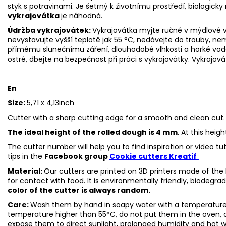
styk s potravinami. Je šetrný k životnímu prostředí, biologicky 
vykrajovátka
je náhodná.
Údržba vykrajovátek:
Vykrajovátka myjte ručně v mýdlové v
nevystavujte vyšší teplotě jak 55 °C, nedávejte do trouby, n
přímému slunečnímu záření, dlouhodobé vlhkosti a horké vo
ostré, dbejte na bezpečnost při práci s vykrajovátky.
Vykrajová
En
Size:
5,71 x 4,13inch
Cutter with a sharp cutting edge for a smooth and clean cut.
The ideal height of the rolled dough is 4 mm
. At this heig
The cutter number will help you to find inspiration or video t
tips in the
Facebook group
Cookie cutters Kreatif
Material:
Our cutters are printed on 3D printers made of the h
for contact with food. It is environmentally friendly, biodegr
color of the cutter is always random.
Care:
Wash them by hand in soapy water with a temperature 
temperature higher than 55°C, do not put them in the oven, 
expose them to direct sunlight, prolonged humidity and hot 