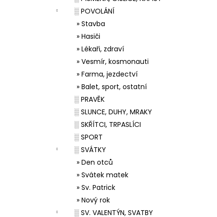
░ POVOLÁNÍ
» Stavba
» Hasiči
» Lékaři, zdraví
» Vesmír, kosmonauti
» Farma, jezdectví
» Balet, sport, ostatní
░ PRAVĚK
░ SLUNCE, DUHY, MRAKY
░ SKŘÍTCI, TRPASLÍCI
░ SPORT
░ SVÁTKY
» Den otců
» Svátek matek
» Sv. Patrick
» Nový rok
░ SV. VALENTÝN, SVATBY