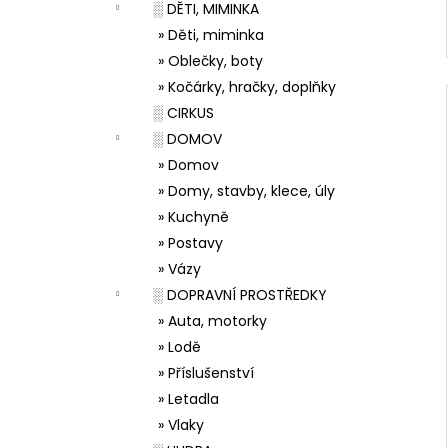
░ DĚTI, MIMINKA
» Děti, miminka
» Oblečky, boty
» Kočárky, hračky, doplňky
░ CIRKUS
░ DOMOV
» Domov
» Domy, stavby, klece, úly
» Kuchyně
» Postavy
» Vázy
░ DOPRAVNÍ PROSTŘEDKY
» Auta, motorky
» Lodě
» Příslušenství
» Letadla
» Vlaky