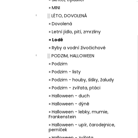
33001 ZDOBÍCÍ SÁČEK
l
» MINI
5 Kč
░ LÉTO, DOVOLENÁ
» Dovolená
» Letní jídlo, pití, zmrzliny
» Lodě
» Ryby a vodní živočichové
░ PODZIM, HALLOWEEN
» Podzim
» Podzim - listy
» Podzim - houby, šišky, žaludy
» Podzim - zvířata, ptáci
» Halloween - duch
» Halloween - dýně
» Halloween - lebky, mumie,
Frankenstein
» Halloween - upír, čarodejnice,
perníček
» Halloween - zvířata