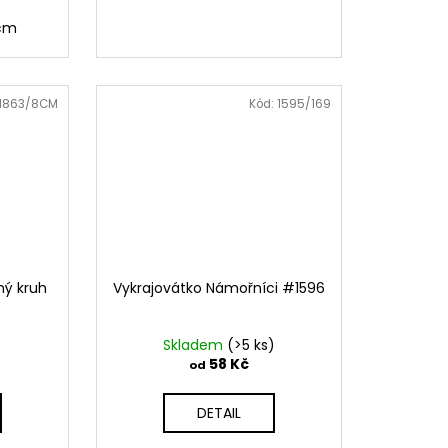
5cm
1863/8CM
Kód:
1595/169
ný kruh
Vykrajovátko Námořníci #1596
)
Skladem
(>5 ks)
58 Kč
od
DETAIL