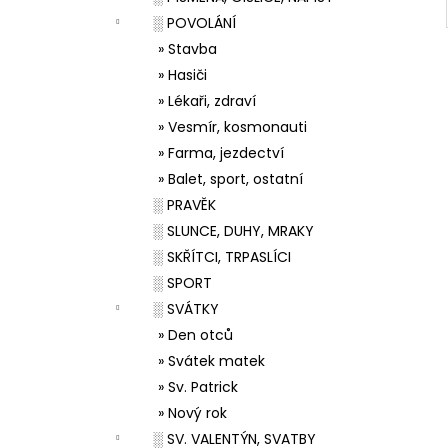
░ POVOLÁNÍ
» Stavba
» Hasiči
» Lékaři, zdraví
» Vesmír, kosmonauti
» Farma, jezdectví
» Balet, sport, ostatní
░ PRAVĚK
░ SLUNCE, DUHY, MRAKY
░ SKŘÍTCI, TRPASLÍCI
░ SPORT
░ SVÁTKY
» Den otců
» Svátek matek
» Sv. Patrick
» Nový rok
░ SV. VALENTÝN, SVATBY