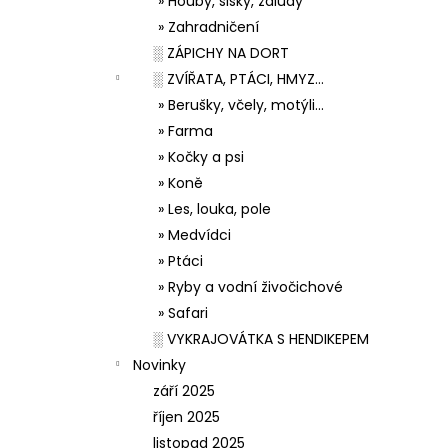
» Houby, šišky, žaludy
» Zahradničení
░ ZÁPICHY NA DORT
░ ZVÍŘATA, PTÁCI, HMYZ...
» Berušky, včely, motýli...
» Farma
» Kočky a psi
» Koně
» Les, louka, pole
» Medvídci
» Ptáci
» Ryby a vodní živočichové
» Safari
░ VYKRAJOVÁTKA S HENDIKEPEM
Novinky
září 2025
říjen 2025
listopad 2025