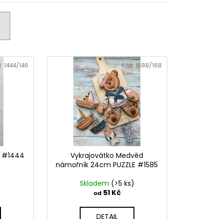
PODZIMNÍ KOLEKCE
d:
1444/146
Kód:
1588/168
á #1444
Vykrajovátko Medvěd
námořník 24cm PUZZLE #1585
)
Skladem
(>5 ks)
51 Kč
od
DETAIL