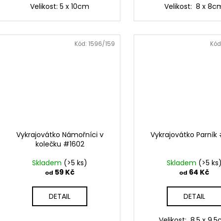
Velikost: 5 x 10cm
Velikost: 8 x 8c
Kód:
1596/159
Kód
Vykrajovátko Námořníci v
Vykrajovátko Parník 
kolečku #1602
Skladem
(>5 ks)
Skladem
(>5 ks
59 Kč
64 Kč
od
od
DETAIL
DETAIL
Velikost: 8,5 x 9,