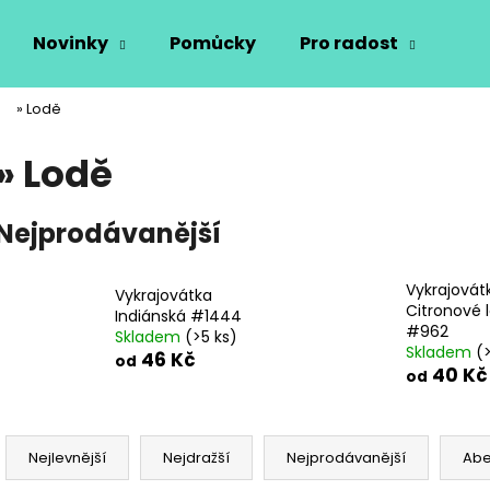
Novinky
Pomůcky
Pro radost
Vý
» Lodě
Co potřebujete najít?
» Lodě
HLEDAT
Nejprodávanější
Vykrajovát
Doporučujeme
Vykrajovátka
Citronové 
Indiánská #1444
#962
Skladem
(>5 ks)
Skladem
(
46 Kč
od
40 Kč
od
Ř
a
Nejlevnější
Nejdražší
Nejprodávanější
Ab
z