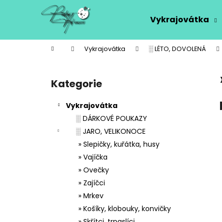
K
Přejít
na
o
Vykrajovátka
obsah
Zpět
Zpět
š
do
do
í
Domů
Vykrajovátka
░ LÉTO, DOVOLENÁ
k
obchodu
obchodu
P
o
Kategorie
Přeskočit
s
kategorie
t
Vykrajovátka
r
░ DÁRKOVÉ POUKAZY
a
░ JARO, VELIKONOCE
n
» Slepičky, kuřátka, husy
n
» Vajíčka
í
» Ovečky
p
» Zajíčci
a
» Mrkev
n
» Košíky, klobouky, konvičky
e
» Skřítci, trpaslíci