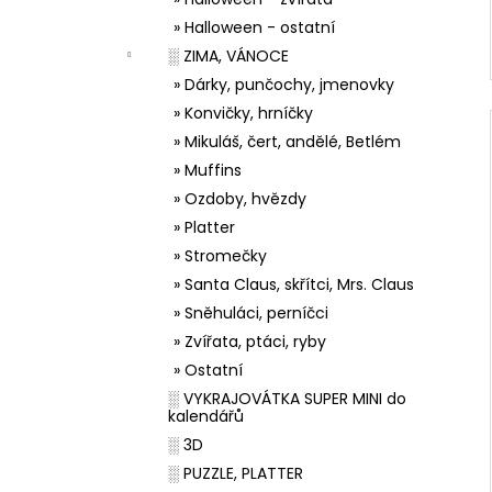
» Halloween - ostatní
░ ZIMA, VÁNOCE
» Dárky, punčochy, jmenovky
» Konvičky, hrníčky
» Mikuláš, čert, andělé, Betlém
» Muffins
» Ozdoby, hvězdy
» Platter
» Stromečky
» Santa Claus, skřítci, Mrs. Claus
» Sněhuláci, perníčci
» Zvířata, ptáci, ryby
» Ostatní
░ VYKRAJOVÁTKA SUPER MINI do
kalendářů
░ 3D
░ PUZZLE, PLATTER