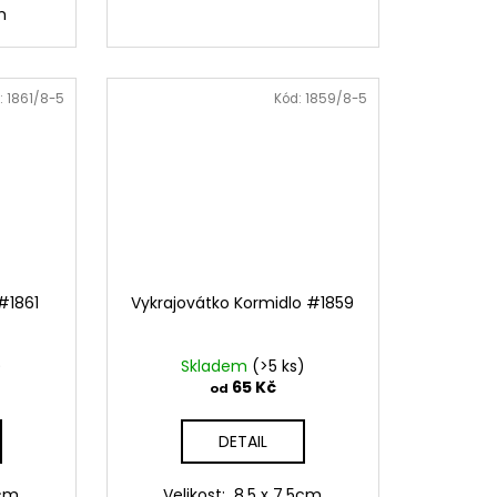
m
:
1861/8-5
Kód:
1859/8-5
#1861
Vykrajovátko Kormidlo #1859
)
Skladem
(>5 ks)
65 Kč
od
DETAIL
5cm
Velikost: 8,5 x 7,5cm