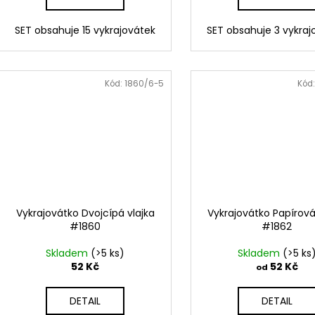
SET obsahuje 15 vykrajovátek
SET obsahuje 3 vykra
Kód:
1860/6-5
Kód
Vykrajovátko Dvojcípá vlajka
Vykrajovátko Papírov
#1860
#1862
Skladem
(>5 ks)
Skladem
(>5 ks
52 Kč
52 Kč
od
DETAIL
DETAIL