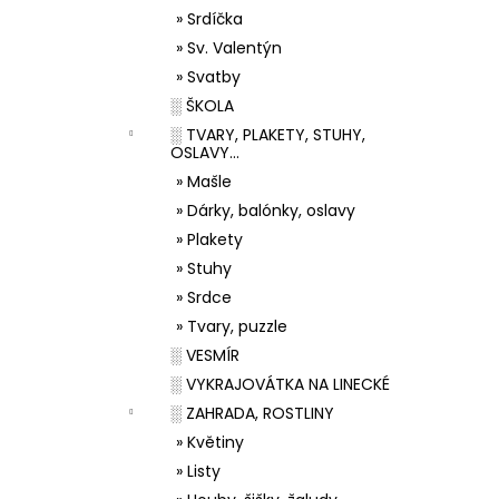
» Srdíčka
» Sv. Valentýn
» Svatby
░ ŠKOLA
░ TVARY, PLAKETY, STUHY,
OSLAVY...
» Mašle
» Dárky, balónky, oslavy
» Plakety
» Stuhy
» Srdce
» Tvary, puzzle
░ VESMÍR
░ VYKRAJOVÁTKA NA LINECKÉ
░ ZAHRADA, ROSTLINY
» Květiny
» Listy