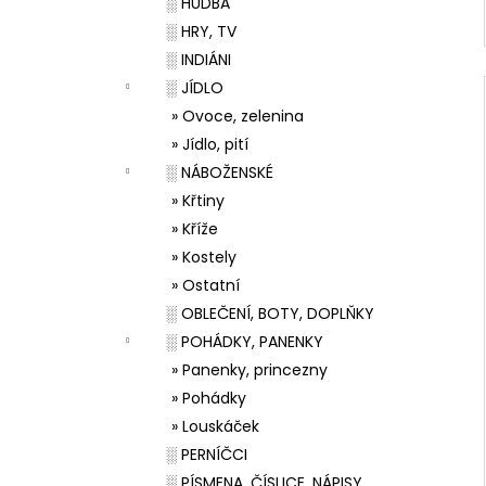
░ HUDBA
░ HRY, TV
░ INDIÁNI
░ JÍDLO
» Ovoce, zelenina
» Jídlo, pití
░ NÁBOŽENSKÉ
» Křtiny
» Kříže
» Kostely
» Ostatní
░ OBLEČENÍ, BOTY, DOPLŇKY
░ POHÁDKY, PANENKY
» Panenky, princezny
» Pohádky
» Louskáček
░ PERNÍČCI
░ PÍSMENA, ČÍSLICE, NÁPISY