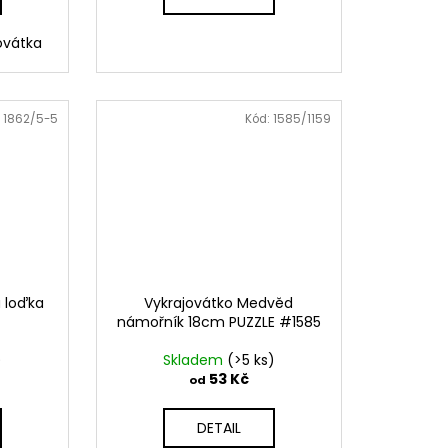
jovátka
:
1862/5-5
Kód:
1585/1159
á loďka
Vykrajovátko Medvěd
námořník 18cm PUZZLE #1585
)
Skladem
(>5 ks)
53 Kč
od
DETAIL