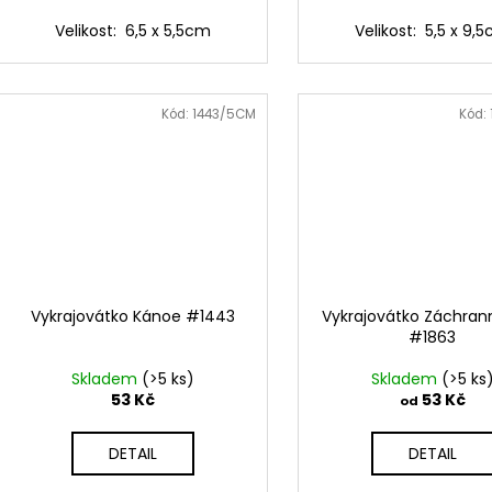
Velikost: 6,5 x 5,5cm
Velikost: 5,5 x 9,
Kód:
1443/5CM
Kód:
Vykrajovátko Kánoe #1443
Vykrajovátko Záchran
#1863
Skladem
(>5 ks)
Skladem
(>5 ks
53 Kč
53 Kč
od
DETAIL
DETAIL