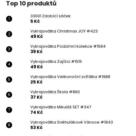
Top 10 produktů
33001 Zdobící sáček
5 Kč
Vykrajovátka Christmas JOY #423
49 Kč
Vykrajovátka Podzimní kolekce #1584
39 Kč
Vykrajovátka Zajíčci #1515
49 Kč
Vykrajovátka Velikonoční zvířátka #1988
25 Kč
Vykrajovátka Škola #860
37 Kč
Vykrajovátko Mikuláš SET #347
74 Kč
Vykrajovátka Sněhulákové Vánoce #1843
53 Kč