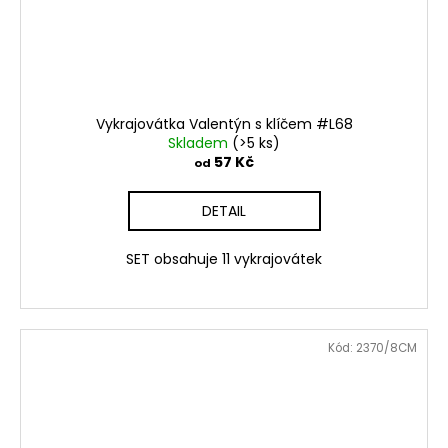
Vykrajovátka Valentýn s klíčem #L68
Skladem
(>5 ks)
57 Kč
od
DETAIL
SET obsahuje 11 vykrajovátek
Kód:
2370/8CM