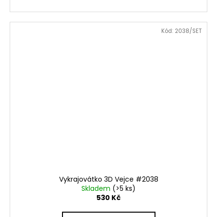
Kód:
2038/SET
Vykrajovátko 3D Vejce #2038
Skladem
(>5 ks)
530 Kč