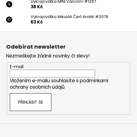
Vykrajovátka MINI Vánoční #1297
38 Kč
Vykrajovátko Mikuláš Čert Anděl #2079
63 Kč
Z
á
Odebírat newsletter
p
Nezmeškejte žádné novinky či slevy!
a
t
E-mail
í
Vložením e-mailu souhlasíte s
podmínkami
ochrany osobních údajů
PŘIHLÁSIT SE