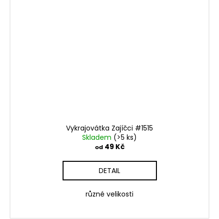
Vykrajovátka Zajíčci #1515
Skladem
(>5 ks)
49 Kč
od
DETAIL
různé velikosti