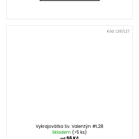
Kód:
L26/L27
Vykrajovátka Sv. Valentýn #L28
Skladem
(>5 ks)
56 Kč
od