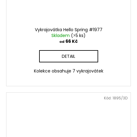
č
u
j
e
m
Vykrajovátka Hello Spring #1977
e
Skladem
(>5 ks)
66 Kč
od
VYKRAJOVÁTKO
DETAIL
MIKULÁŠ
SET
#347
Kolekce obsahuje 7 vykrajovátek
74
Kč
Kód:
1895/3D