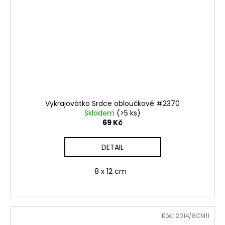
Vykrajovátko Srdce obloučkové #2370
Skladem
(>5 ks)
69 Kč
DETAIL
8 x 12 cm
Kód:
2014/8CM11