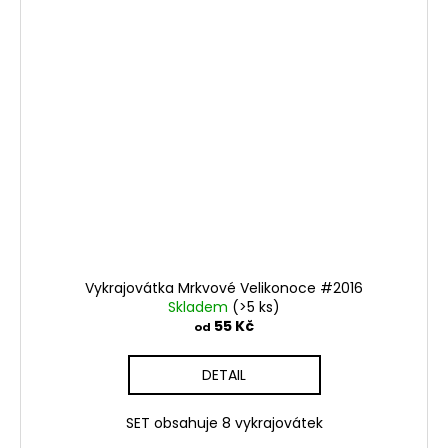
Vykrajovátka Mrkvové Velikonoce #2016
Skladem
(>5 ks)
55 Kč
od
DETAIL
SET obsahuje 8 vykrajovátek