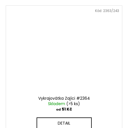
Kód:
2363/243
Vykrajovátka Zajíci #2364
Skladem
(>5 ks)
51 Kč
od
DETAIL