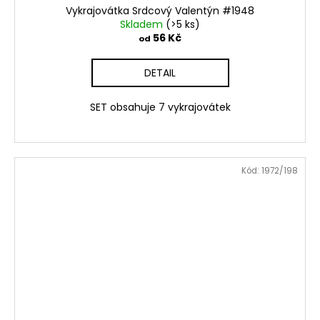
e
Vykrajovátka Srdcový Valentýn #1948
a
Skladem
(>5 ks)
m
j
56 Kč
od
í
o
t
DETAIL
b
?
c
SET obsahuje 7 vykrajovátek
h
o
HLEDAT
Kód:
1972/198
d
ě
D
!
o
p
o
r
u