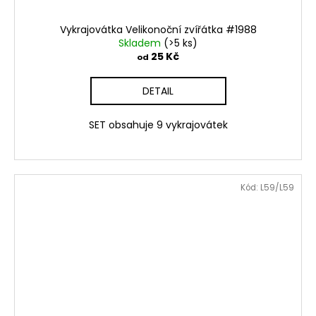
Vykrajovátka Velikonoční zvířátka #1988
Skladem
(>5 ks)
25 Kč
od
DETAIL
SET obsahuje 9 vykrajovátek
Kód:
L59/L59