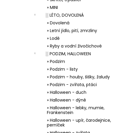
33001 ZDOBÍCÍ SÁČEK
l
» MINI
5 Kč
░ LÉTO, DOVOLENÁ
» Dovolená
» Letní jídlo, pití, zmrzliny
» Lodě
» Ryby a vodní živočichové
░ PODZIM, HALLOWEEN
» Podzim
» Podzim - listy
» Podzim - houby, šišky, žaludy
» Podzim - zvířata, ptáci
» Halloween - duch
» Halloween - dýně
» Halloween - lebky, mumie,
Frankenstein
» Halloween - upír, čarodejnice,
perníček
» Halloween - zvířata