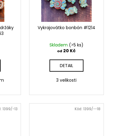
 držáky
Vykrajovátko bonbón #1214
63
)
Skladem
(>5 ks)
20 Kč
od
DETAIL
 cm
3 velikosti
d:
1399/-13
Kód:
1399/--18