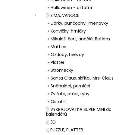
» Halloween - ostatní
░ ZIMA, VÁNOCE
» Dárky, punčochy, jmenovky
» Konvičky, hrníčky
» Mikuláš, čert, andělé, Betlém
» Muffins
» Ozdoby, hvězdy
» Platter
» Stromečky
» Santa Claus, skřítci, Mrs. Claus
» Sněhuláci, perníčci
» Zvířata, ptáci, ryby
» Ostatní
░ VYKRAJOVÁTKA SUPER MINI do
kalendářů
░ 3D
░ PUZZLE, PLATTER