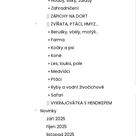
» Houby, šišky, žaludy
» Zahradničení
░ ZÁPICHY NA DORT
░ ZVÍŘATA, PTÁCI, HMYZ...
» Berušky, včely, motýli...
» Farma
» Kočky a psi
» Koně
» Les, louka, pole
» Medvídci
» Ptáci
» Ryby a vodní živočichové
» Safari
░ VYKRAJOVÁTKA S HENDIKEPEM
Novinky
září 2025
říjen 2025
listopad 2025