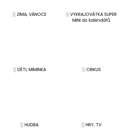
VYKRAJOVÁTKA CHRISTMAS JOY #423
VYKRAJOVÁTKA 
#1584
49 Kč
░ ZIMA, VÁNOCE
░ VYKRAJOVÁTKA SUPER
39 Kč
MINI do kalendářů
░ DĚTI, MIMINKA
░ CIRKUS
░ HUDBA
░ HRY, TV