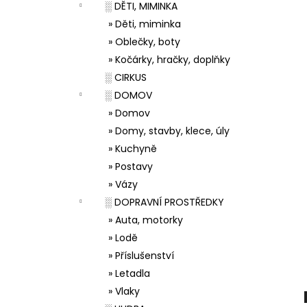
░ DĚTI, MIMINKA
» Děti, miminka
» Oblečky, boty
» Kočárky, hračky, doplňky
░ CIRKUS
░ DOMOV
» Domov
» Domy, stavby, klece, úly
» Kuchyně
» Postavy
» Vázy
░ DOPRAVNÍ PROSTŘEDKY
» Auta, motorky
» Lodě
» Příslušenství
» Letadla
» Vlaky