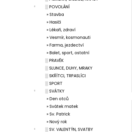
░ POVOLÁNÍ
» Stavba
» Hasiči
» Lékaři, zdraví
» Vesmír, kosmonauti
» Farma, jezdectví
» Balet, sport, ostatní
░ PRAVĚK
░ SLUNCE, DUHY, MRAKY
░ SKŘÍTCI, TRPASLÍCI
░ SPORT
░ SVÁTKY
» Den otců
» Svátek matek
» Sv. Patrick
» Nový rok
░ SV. VALENTÝN, SVATBY