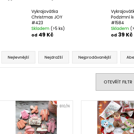
Vykrajovátka
Vykrajovát
Christmas JOY
Podzimní k
#423
#1584
Skladem
(>5 ks)
Skladem
(
49 Kč
39 Kč
od
od
Ř
a
Nejlevnější
Nejdražší
Nejprodávanější
Ab
z
e
n
OTEVŘÍT FILTR
í
p
V
r
ý
Kód:
810/N
Kó
o
p
d
i
u
s