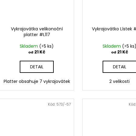
Vykrajovátka velikonoční
Vykrajovátko Lístek
platter #L117
Skladem
(>5 ks)
Skladem
(>5 ks
21 Kč
21 Kč
od
od
DETAIL
DETAIL
Platter obsahuje 7 vykrajovátek
2 velikosti
Kód:
573/-57
Kód