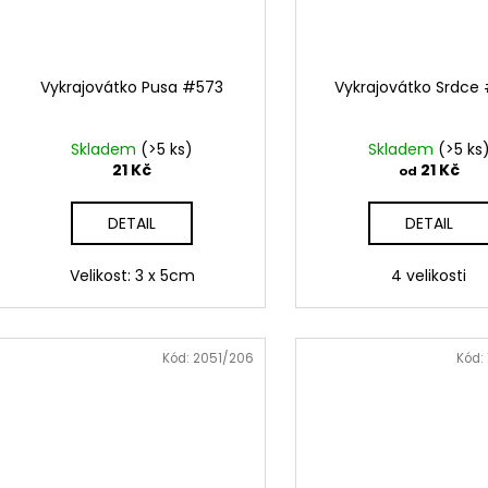
Vykrajovátko Pusa #573
Vykrajovátko Srdce 
Skladem
(>5 ks)
Skladem
(>5 ks
21 Kč
21 Kč
od
DETAIL
DETAIL
Velikost: 3 x 5cm
4 velikosti
Kód:
2051/206
Kód: