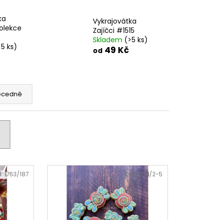
ka
Vykrajovátka
olekce
Zajíčci #1515
Skladem
(>5 ks)
>5 ks)
49 Kč
od
ecedně
d:
1763/187
Kód:
1214/2-5