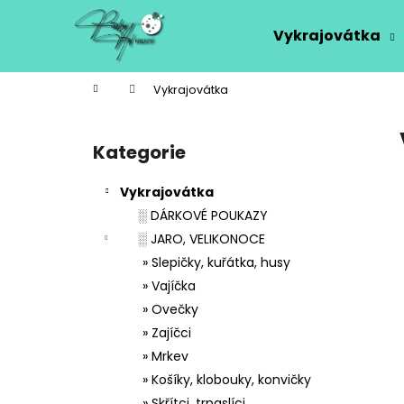
K
Přejít
na
o
Vykrajovátka
obsah
Zpět
Zpět
š
do
do
í
Domů
Vykrajovátka
k
obchodu
obchodu
P
o
Kategorie
Přeskočit
s
kategorie
t
Vykrajovátka
r
░ DÁRKOVÉ POUKAZY
a
░ JARO, VELIKONOCE
n
» Slepičky, kuřátka, husy
n
» Vajíčka
í
» Ovečky
p
» Zajíčci
a
» Mrkev
n
» Košíky, klobouky, konvičky
e
» Skřítci, trpaslíci