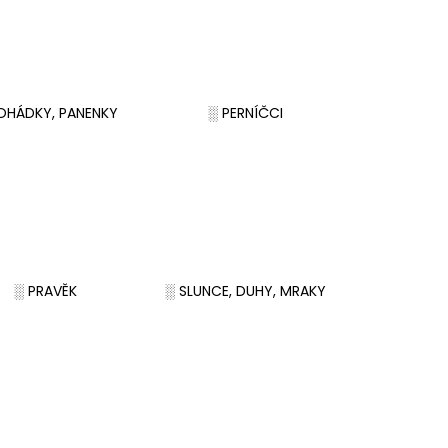
OHÁDKY, PANENKY
░ PERNÍČCI
░ PRAVĚK
░ SLUNCE, DUHY, MRAKY