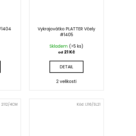
 #1404
Vykrajovátko PLATTER Včely
#1405
)
Skladem
(>5 ks)
21 Kč
od
DETAIL
2 velikosti
:
2112/4CM
Kód:
L116/SL21