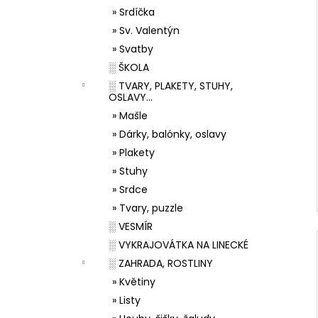
» Srdíčka
» Sv. Valentýn
» Svatby
░ ŠKOLA
░ TVARY, PLAKETY, STUHY,
OSLAVY...
» Mašle
» Dárky, balónky, oslavy
» Plakety
» Stuhy
» Srdce
» Tvary, puzzle
░ VESMÍR
░ VYKRAJOVÁTKA NA LINECKÉ
░ ZAHRADA, ROSTLINY
» Květiny
» Listy