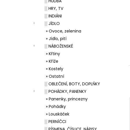
░ HUDBA
░ HRY, TV
░ INDIÁNI
░ JÍDLO
» Ovoce, zelenina
» Jídlo, pití
░ NÁBOŽENSKÉ
» Křtiny
» Kříže
» Kostely
» Ostatní
░ OBLEČENÍ, BOTY, DOPLŇKY
░ POHÁDKY, PANENKY
» Panenky, princezny
» Pohádky
» Louskáček
░ PERNÍČCI
░ PÍSMENA, ČÍSLICE, NÁPISY