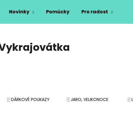
Novinky
Pomůcky
Pro radost
Vý
Co potřebujete najít?
Vykrajovátka
HLEDAT
Doporučujeme
░ DÁRKOVÉ POUKAZY
░ JARO, VELIKONOCE
░ 