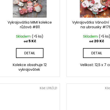
k
p
t
r
ů
o
d
Vykrajovátka MIMI kolekce
Vykrajovátka Vánoční
růžová #811
na ubrousky #17
u
k
Skladem
(>5 ks)
Skladem
(>5 ks
t
5 Kč
20 Kč
od
od
ů
DETAIL
DETAIL
Kolekce obsahuje 12
Velikost: 12,5 x 7
vykrajovátek
Kód:
L116/L21
Kó