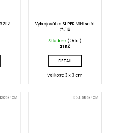
#2112
Vykrajovátko SUPER MINI salát
#L116
)
Skladem
(>5 ks)
21 Kč
DETAIL
Velikost: 3 x 3 cm
1205/4CM
Kód:
656/4CM