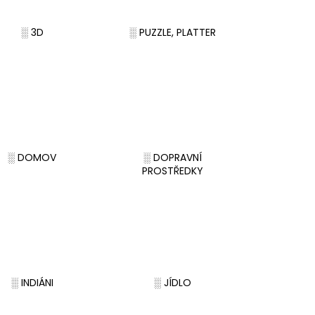
PODZIMNÍ KOLEKCE
░ 3D
░ PUZZLE, PLATTER
░ DOMOV
░ DOPRAVNÍ
PROSTŘEDKY
░ INDIÁNI
░ JÍDLO