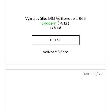
Vykrajovátka MINI Velikonoce #666
Skladem
(>5 ks)
178 Kč
DETAIL
Velikost: 5,5cm
Kód:
668/5-5