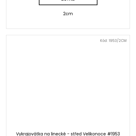
2cm
Kód:
1953/2CM
Vykrajovátka na linecké - střed Velikonoce #1953