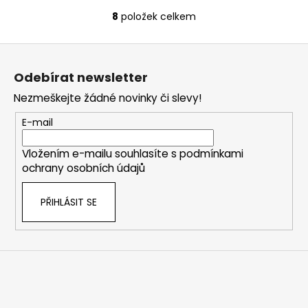
8
položek celkem
O
v
Z
l
á
á
Odebírat newsletter
d
p
a
Nezmeškejte žádné novinky či slevy!
a
c
t
E-mail
í
í
p
Vložením e-mailu souhlasíte s
podmínkami
r
ochrany osobních údajů
v
k
PŘIHLÁSIT SE
y
v
ý
p
i
s
u