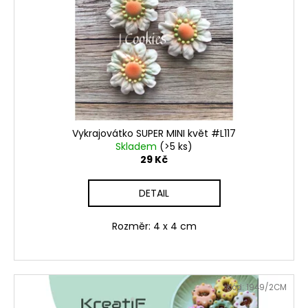
Vykrajovátko SUPER MINI květ #L117
Skladem
(>5 ks)
29 Kč
DETAIL
Rozměr: 4 x 4 cm
Kód:
1949/2CM