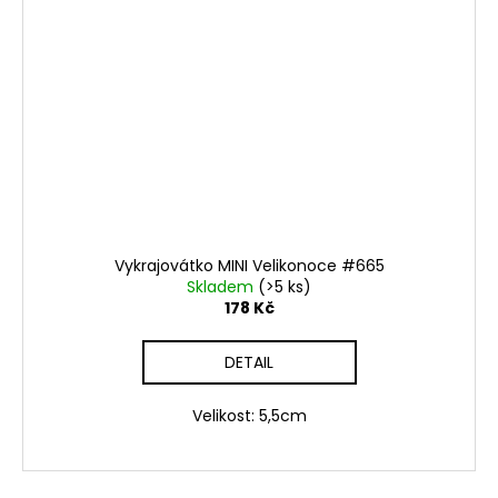
Vykrajovátko MINI Velikonoce #665
Skladem
(>5 ks)
178 Kč
DETAIL
Velikost: 5,5cm