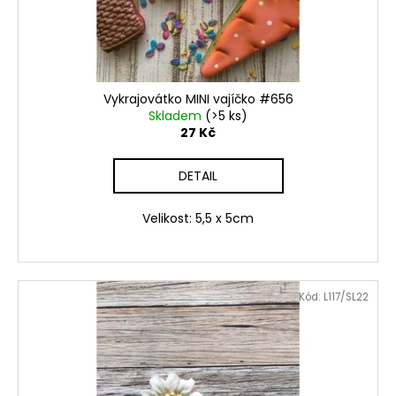
č
d
u
u
j
k
e
t
m
ů
e
Vykrajovátko MINI vajíčko #656
Skladem
(>5 ks)
27 Kč
VYKRAJOVÁTKA
ZAJÍČCI
DETAIL
#1515
49
Velikost: 5,5 x 5cm
Kč
Kód:
L117/SL22