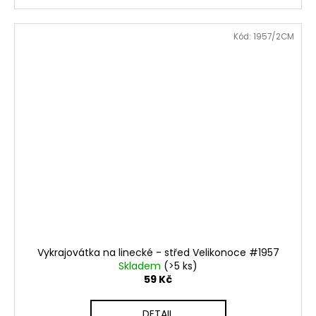
Kód:
1957/2CM
Vykrajovátka na linecké - střed Velikonoce #1957
Skladem
(>5 ks)
59 Kč
DETAIL