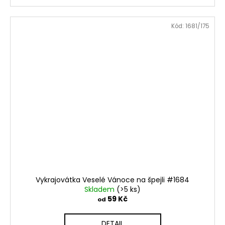
Kód:
1681/175
Vykrajovátka Veselé Vánoce na špejli #1684
Skladem
(>5 ks)
59 Kč
od
DETAIL