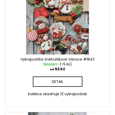
Vykrajovátka Sněhulákové Vánoce #1843
Skladem
(>5 ks)
53 Kč
od
DETAIL
Kolekce obsahuje 13 vykrajovátek