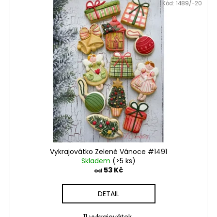
Kód:
1489/-20
Vykrajovátko Zelené Vánoce #1491
Skladem
(>5 ks)
53 Kč
od
DETAIL