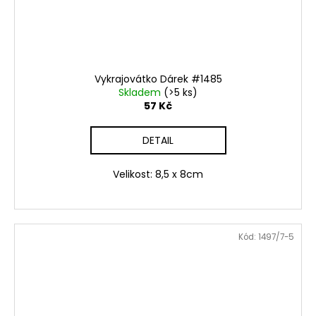
Vykrajovátko Dárek #1485
Skladem
(>5 ks)
57 Kč
DETAIL
Velikost: 8,5 x 8cm
Kód:
1497/7-5