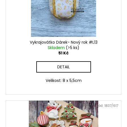
č
ů
o
u
d
j
u
e
m
k
e
t
ů
Vykrajovátko Dárek- Nový rok #L13
Skladem
(>5 ks)
VYKRAJOVÁTKO
51 Kč
MIKULÁŠ
SET
#347
DETAIL
74
Kč
Velikost: 8 x 5,5cm
Kód:
1837/617