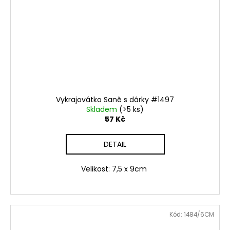
Vykrajovátko Saně s dárky #1497
Skladem
(>5 ks)
57 Kč
DETAIL
Velikost: 7,5 x 9cm
Kód:
1484/6CM