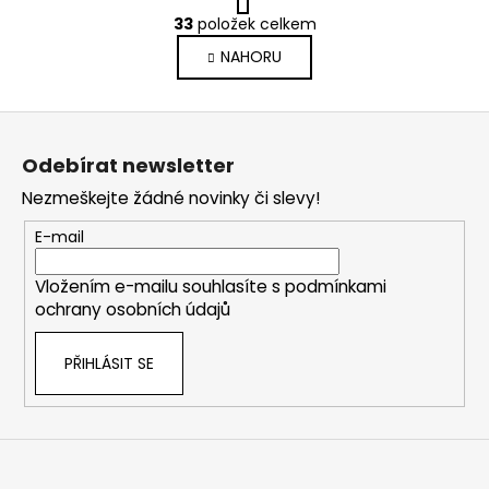
t
O
r
33
položek celkem
v
á
NAHORU
l
n
k
á
o
d
Z
v
a
á
á
c
Odebírat newsletter
n
p
í
í
Nezmeškejte žádné novinky či slevy!
p
a
r
t
E-mail
v
í
k
Vložením e-mailu souhlasíte s
podmínkami
y
ochrany osobních údajů
v
ý
PŘIHLÁSIT SE
p
i
s
u