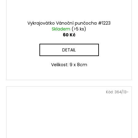
Vykrajovátko Vánoční punčocha #1223
Skladem
(>5 ks)
60 Kč
DETAIL
Velikost: 9 x 8cm
Kód:
364/13-