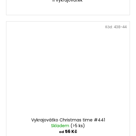
11 vykrajovátek
Kód:
438-44
Vykrajovátko Christmas time #441
Skladem
(>5 ks)
56 Kč
od