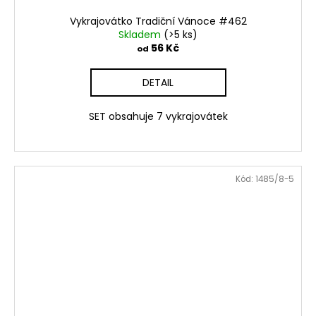
Vykrajovátko Tradiční Vánoce #462
Skladem
(>5 ks)
56 Kč
od
DETAIL
SET obsahuje 7 vykrajovátek
Kód:
1485/8-5