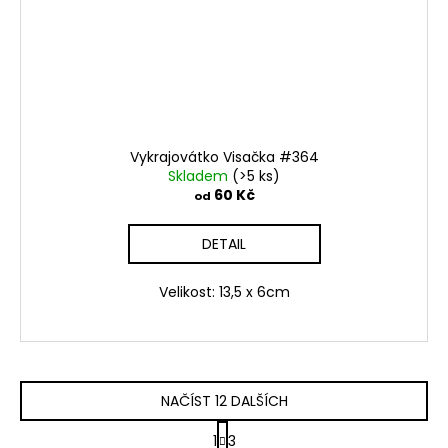
Vykrajovátko Visačka #364
Skladem
(>5 ks)
60 Kč
od
DETAIL
Velikost: 13,5 x 6cm
NAČÍST 12 DALŠÍCH
S
1
3