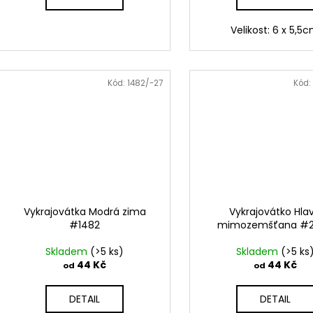
Velikost: 6 x 5,5
Kód:
1482/-27
Kód:
Vykrajovátka Modrá zima
Vykrajovátko Hla
#1482
mimozemšťana #
Skladem
(>5 ks)
Skladem
(>5 ks
44 Kč
44 Kč
od
od
DETAIL
DETAIL