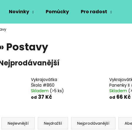
Novinky
Pomůcky
Pro radost
Vý
tavy
Co potřebujete najít?
» Postavy
HLEDAT
Nejprodávanější
Doporučujeme
Vykrajovátka
Vykrajovát
Škola #860
Panenky II 
Skladem
(>5 ks)
Skladem
(
37 Kč
66 Kč
od
od
Ř
a
Nejlevnější
Nejdražší
Nejprodávanější
Ab
z