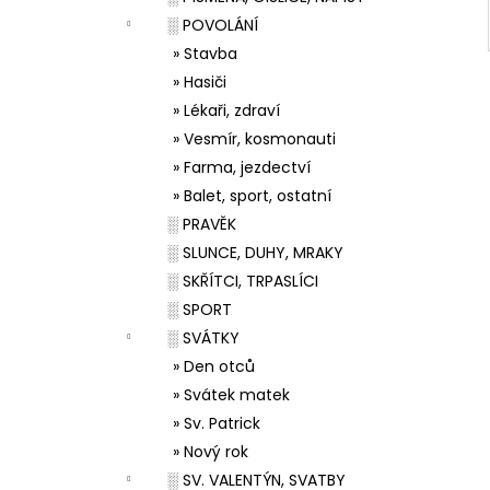
░ POVOLÁNÍ
» Stavba
» Hasiči
» Lékaři, zdraví
» Vesmír, kosmonauti
» Farma, jezdectví
» Balet, sport, ostatní
░ PRAVĚK
░ SLUNCE, DUHY, MRAKY
░ SKŘÍTCI, TRPASLÍCI
░ SPORT
░ SVÁTKY
» Den otců
» Svátek matek
» Sv. Patrick
» Nový rok
░ SV. VALENTÝN, SVATBY