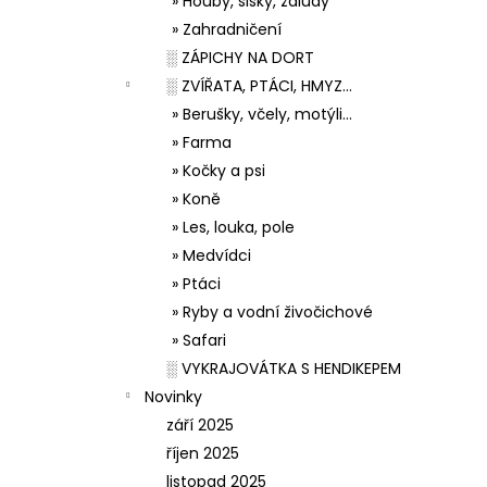
» Houby, šišky, žaludy
» Zahradničení
░ ZÁPICHY NA DORT
░ ZVÍŘATA, PTÁCI, HMYZ...
» Berušky, včely, motýli...
» Farma
» Kočky a psi
» Koně
» Les, louka, pole
» Medvídci
» Ptáci
» Ryby a vodní živočichové
» Safari
░ VYKRAJOVÁTKA S HENDIKEPEM
Novinky
září 2025
říjen 2025
listopad 2025