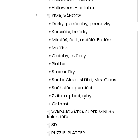
» Halloween - ostatní
░ ZIMA, VÁNOCE
» Dárky, punčochy, jmenovky
» Konvičky, hrníčky
» Mikuláš, čert, andělé, Betlém
» Muffins
» Ozdoby, hvězdy
» Platter
» Stromečky
» Santa Claus, skřítci, Mrs. Claus
» Sněhuláci, perníčci
» Zvířata, ptáci, ryby
» Ostatní
░ VYKRAJOVÁTKA SUPER MINI do
kalendářů
░ 3D
░ PUZZLE, PLATTER