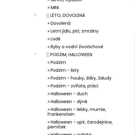
33001 ZDOBÍCÍ SÁČEK
l
» MINI
5 Kč
░ LÉTO, DOVOLENÁ
» Dovolená
» Letní jídlo, pití, zmrzliny
» Lodě
» Ryby a vodní živočichové
░ PODZIM, HALLOWEEN
» Podzim
» Podzim - listy
» Podzim - houby, šišky, žaludy
» Podzim - zvířata, ptáci
» Halloween - duch
» Halloween - dýně
» Halloween - lebky, mumie,
Frankenstein
» Halloween - upír, čarodejnice,
perníček
» Halloween - zvířata