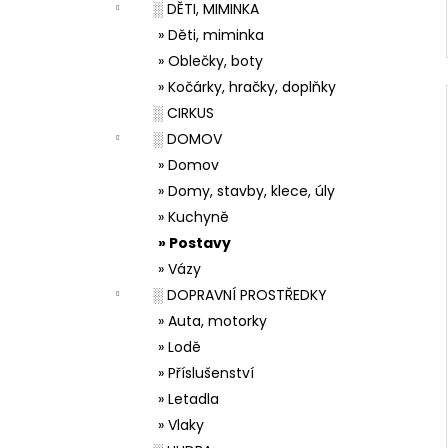
░ DĚTI, MIMINKA
» Děti, miminka
» Oblečky, boty
» Kočárky, hračky, doplňky
░ CIRKUS
░ DOMOV
» Domov
» Domy, stavby, klece, úly
» Kuchyně
» Postavy
» Vázy
░ DOPRAVNÍ PROSTŘEDKY
» Auta, motorky
» Lodě
» Příslušenství
» Letadla
» Vlaky