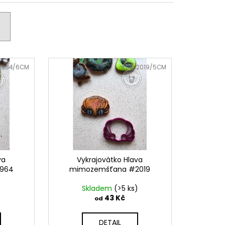
PODZIMNÍ KOLEKCE
1964/6CM
Kód:
2019/5CM
va
Vykrajovátko Hlava
1964
mimozemšťana #2019
)
Skladem
(>5 ks)
43 Kč
od
DETAIL