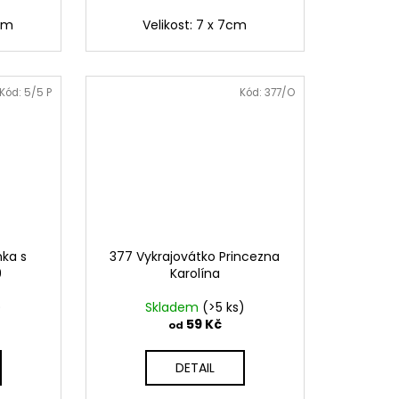
5cm
Velikost: 7 x 7cm
Kód:
5/5 P
Kód:
377/O
ka s
377 Vykrajovátko Princezna
9
Karolína
)
Skladem
(>5 ks)
59 Kč
od
DETAIL