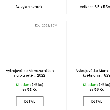
14 vykrajovátek
Velikost: 6,5 x 5,
Kód:
2022/8CM
Vykrajovátko Mimozemšťan
Vykrajovátko Mamin
na planetě #2022
květinami #82
Skladem
(>5 ks)
Skladem
(>5 ks
52 Kč
56 Kč
od
od
DETAIL
DETAIL