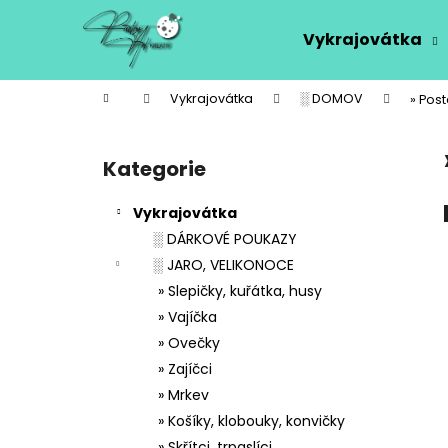
K
Přejít
na
o
Vykrajovátka
obsah
Zpět
Zpět
š
do
do
í
Domů
Vykrajovátka
░ DOMOV
» Pos
k
obchodu
obchodu
P
o
Kategorie
Přeskočit
s
kategorie
t
Vykrajovátka
r
░ DÁRKOVÉ POUKAZY
a
░ JARO, VELIKONOCE
n
» Slepičky, kuřátka, husy
n
» Vajíčka
í
» Ovečky
p
» Zajíčci
a
» Mrkev
n
» Košíky, klobouky, konvičky
e
» Skřítci, trpaslíci