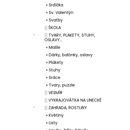
» Srdíčka
» Sv. Valentýn
» Svatby
░ ŠKOLA
░ TVARY, PLAKETY, STUHY,
OSLAVY...
» Mašle
» Dárky, balónky, oslavy
» Plakety
» Stuhy
» Srdce
» Tvary, puzzle
░ VESMÍR
░ VYKRAJOVÁTKA NA LINECKÉ
░ ZAHRADA, ROSTLINY
» Květiny
» Listy