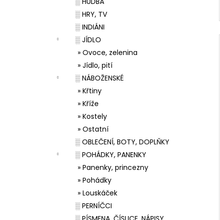
░ HUDBA
░ HRY, TV
░ INDIÁNI
░ JÍDLO
» Ovoce, zelenina
» Jídlo, pití
░ NÁBOŽENSKÉ
» Křtiny
» Kříže
» Kostely
» Ostatní
░ OBLEČENÍ, BOTY, DOPLŇKY
░ POHÁDKY, PANENKY
» Panenky, princezny
» Pohádky
» Louskáček
░ PERNÍČCI
░ PÍSMENA, ČÍSLICE, NÁPISY