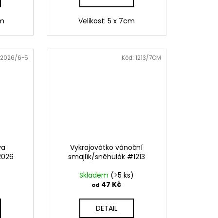
cm
Velikost: 5 x 7cm
2026/6-5
Kód:
1213/7CM
va
Vykrajovátko vánoční
2026
smajlík/sněhulák #1213
)
Skladem
(>5 ks)
47 Kč
od
DETAIL