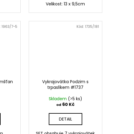
Velikost: 13 x 9,5cm
:
1963/7-5
Kód:
1735/181
emšťan
Vykrajovátka Podzim s
3
trpaslíkem #1737
)
Skladem
(>5 ks)
60 Kč
od
DETAIL
cm
SET obsahuje 7 vykrajovátek