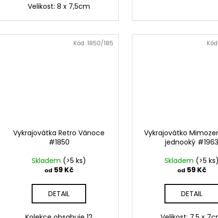
Velikost: 8 x 7,5cm
Kód:
1850/185
Kód
Vykrajovátka Retro Vánoce
Vykrajovátko Mimoz
#1850
jednooký #196
Skladem
(>5 ks)
Skladem
(>5 ks
59 Kč
59 Kč
od
od
DETAIL
DETAIL
Kolekce obsahuje 12
Velikost: 7,5 x 7