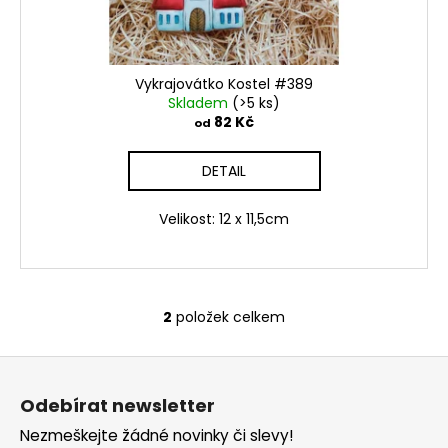
Vykrajovátko Kostel #389
Skladem
(>5 ks)
82 Kč
od
DETAIL
Velikost: 12 x 11,5cm
2
položek celkem
O
v
Z
l
á
á
Odebírat newsletter
d
p
a
Nezmeškejte žádné novinky či slevy!
a