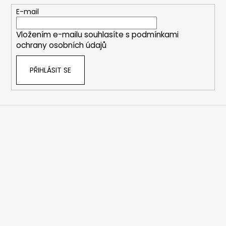
c
t
E-mail
í
í
p
Vložením e-mailu souhlasíte s
podmínkami
r
ochrany osobních údajů
v
k
PŘIHLÁSIT SE
y
v
ý
p
i
s
u