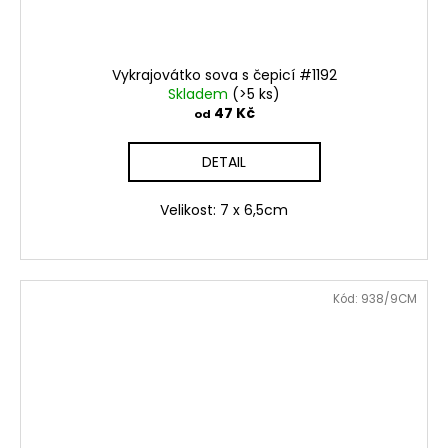
Vykrajovátko sova s čepicí #1192
Skladem
(>5 ks)
47 Kč
od
DETAIL
Velikost: 7 x 6,5cm
Kód:
938/9CM