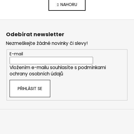
á
NAHORU
l
n
k
á
o
d
Z
v
a
á
á
c
Odebírat newsletter
n
p
í
í
Nezmeškejte žádné novinky či slevy!
p
a
r
t
E-mail
v
í
k
Vložením e-mailu souhlasíte s
podmínkami
y
ochrany osobních údajů
v
ý
PŘIHLÁSIT SE
p
i
s
u