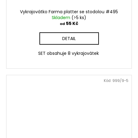
Vykrajovátko Farma platter se stodolou #495
Skladem
(>5 ks)
55 Kč
od
DETAIL
SET obsahuje 8 vykrajovátek
Kód:
999/9-5