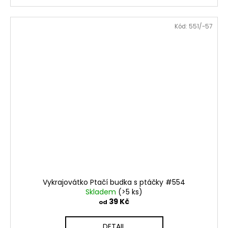
Kód:
551/-57
Vykrajovátko Ptačí budka s ptáčky #554
Skladem
(>5 ks)
39 Kč
od
DETAIL