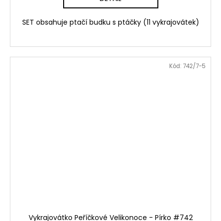
SET obsahuje ptačí budku s ptáčky (11 vykrajovátek)
Kód:
742/7-5
Vykrajovátko Peříčkové Velikonoce - Pírko #742