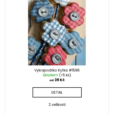
Vykrajovátko Kytka #1596
Skladem
(>5 ks)
39 Kč
od
DETAIL
2 velikosti