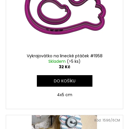
Vykrajovátko na linecké ptáček #1958
Skladem
(>5 ks)
32 Kč
DO KOŠÍKU
4x5 cm
Kód:
1596/6CM