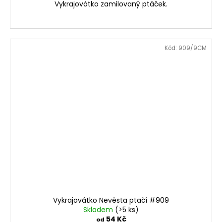
Vykrajovátko zamilovaný ptáček.
Kód:
909/9CM
Vykrajovátko Nevěsta ptačí #909
Skladem
(>5 ks)
54 Kč
od