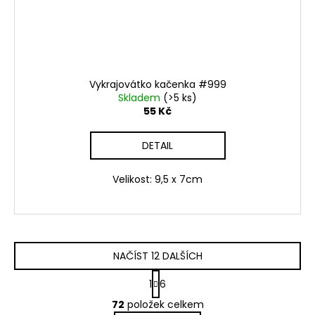
Vykrajovátko kačenka #999
Skladem
(>5 ks)
55 Kč
DETAIL
Velikost: 9,5 x 7cm
NAČÍST 12 DALŠÍCH
S
1
6
t
O
r
72
položek celkem
v