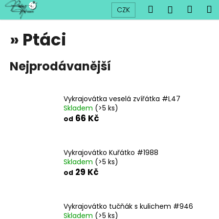
K
Přejít
Hledat
Náku
M
Přihlášen
CZK
na
o
obsah
Zpět
Zpět
košík
š
» Ptáci
í
C
k
Nejprodávanější
o
p
o
Vykrajovátka veselá zvířátka #L47
t
Skladem
(>5 ks)
ř
66 Kč
od
e
b
u
Vykrajovátko Kuřátko #1988
Skladem
(>5 ks)
j
29 Kč
od
e
t
e
Vykrajovátko tučňák s kulichem #946
n
Skladem
(>5 ks)