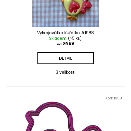
č
d
u
u
j
k
e
t
m
ů
e
Vykrajovátko Kuřátko #1988
Skladem
(>5 ks)
29 Kč
od
VYKRAJOVÁTKA
MINI
DETAIL
VÁNOČNÍ
#1297
3 velikosti
38
Kč
Kód:
1958