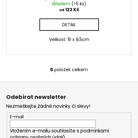
Skladem
(>5 ks)
122 Kč
od
DETAIL
Velikost: 15 x 9,5cm
5
položek celkem
O
v
Z
l
á
á
Odebírat newsletter
d
p
a
Nezmeškejte žádné novinky či slevy!
a
c
t
E-mail
í
í
p
Vložením e-mailu souhlasíte s
podmínkami
r
ochrany osobních údajů