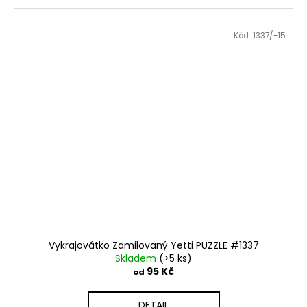
Kód:
1337/-15
Vykrajovátko Zamilovaný Yetti PUZZLE #1337
Skladem
(>5 ks)
95 Kč
od
DETAIL