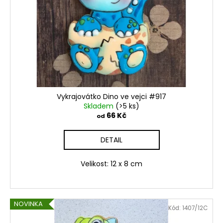
Vykrajovátko Dino ve vejci #917
Skladem
(>5 ks)
66 Kč
od
DETAIL
Velikost: 12 x 8 cm
NOVINKA
Kód:
1407/12C