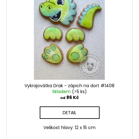
Vykrajovátka Drak - zápich na dort #1408
Skladem
(>5 ks)
86 Kč
od
DETAIL
Velikost hlavy: 12 x 15 cm