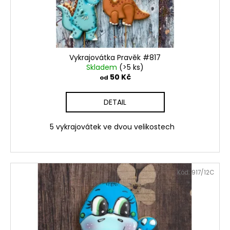
č
d
u
u
j
k
e
t
m
ů
e
Vykrajovátka Pravěk #817
Skladem
(>5 ks)
50 Kč
od
VYKRAJOVÁTKA
VELIKONOČNÍ
DETAIL
ZVÍŘÁTKA
#1988
5 vykrajovátek ve dvou velikostech
25
Kč
Kód:
917/12C