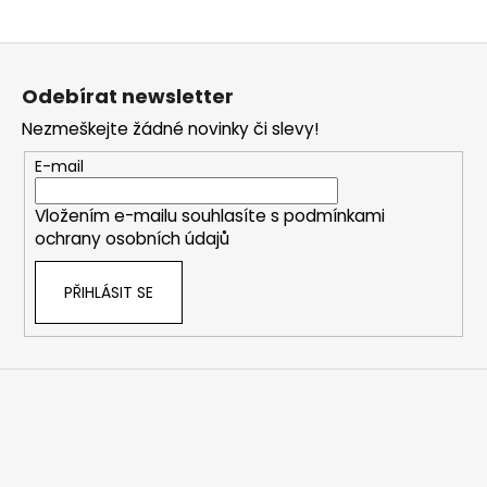
Z
á
Odebírat newsletter
p
Nezmeškejte žádné novinky či slevy!
a
t
E-mail
í
Vložením e-mailu souhlasíte s
podmínkami
ochrany osobních údajů
PŘIHLÁSIT SE