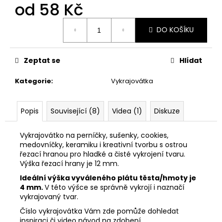
č
od
58 Kč
u
j
Měrná
DO KOŠÍKU
cena:
e
m
e
Zeptat se
Hlídat
Kategorie
:
Vykrajovátka
VYKRAJOVÁTKO
MIKULÁŠ
SET
#347
Popis
Související (8)
Videa (1)
Diskuze
74
Kč
Vykrajovátko na perníčky, sušenky, cookies,
medovníčky, keramiku i kreativní tvorbu s ostrou
řezací hranou pro hladké a čisté vykrojení tvaru.
Výška řezací hrany je 12 mm.
Ideální výška vyváleného plátu těsta/hmoty je
4 mm.
V této výšce se správně vykrojí i naznačí
vykrajovaný tvar.
Číslo vykrajovátka Vám zde pomůže dohledat
inspiraci či video návod na zdobení.