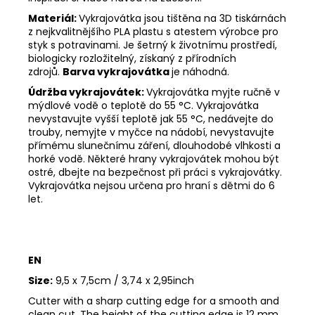
Materiál:
Vykrajovátka jsou tištěna na 3D tiskárnách
z nejkvalitnějšího PLA plastu s atestem výrobce pro
styk s potravinami. Je šetrný k životnímu prostředí,
biologicky rozložitelný, získaný z přírodních
zdrojů.
Barva vykrajovátka
je náhodná.
Údržba vykrajovátek:
Vykrajovátka myjte ručně v
mýdlové vodě o teplotě do 55
°C. Vykrajovátka
nevystavujte vyšší teplotě jak 55
°C, nedávejte do
trouby, nemyjte v myčce na nádobí, nevystavujte
přímému slunečnímu záření, dlouhodobé vlhkosti a
horké vodě. Některé hrany vykrajovátek mohou být
ostré, dbejte na bezpečnost při práci s vykrajovátky.
Vykrajovátka nejsou určena pro hraní s dětmi do 6
let.
EN
Size:
9,5 x 7,5cm / 3,74 x 2,95inch
Cutter with a sharp cutting edge for a smooth and
clean cut. The height of the cutting edge is 12 mm.