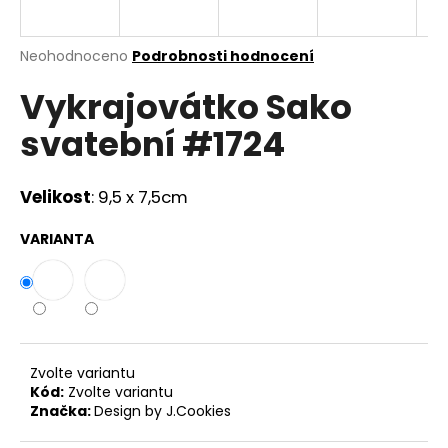
a
j
Průměrné
Neohodnoceno
Podrobnosti hodnocení
í
hodnocení
Vykrajovátko Sako
produktu
t
je
?
svatební #1724
0,0
z
5
hvězdiček.
Velikost
: 9,5 x 7,5cm
HLEDAT
VARIANTA
D
o
p
Zvolte variantu
o
Kód:
Zvolte variantu
r
Značka:
Design by J.Cookies
u