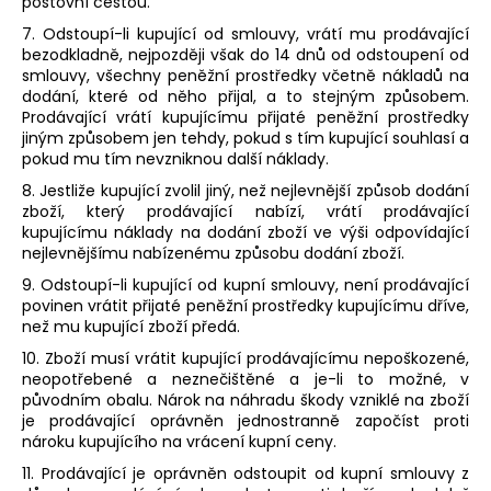
poštovní cestou.
7. Odstoupí-li kupující od smlouvy, vrátí mu prodávající
bezodkladně, nejpozději však do 14 dnů od odstoupení od
smlouvy, všechny peněžní prostředky včetně nákladů na
dodání, které od něho přijal, a to stejným způsobem.
Prodávající vrátí kupujícímu přijaté peněžní prostředky
jiným způsobem jen tehdy, pokud s tím kupující souhlasí a
pokud mu tím nevzniknou další náklady.
8. Jestliže kupující zvolil jiný, než nejlevnější způsob dodání
zboží, který prodávající nabízí, vrátí prodávající
kupujícímu náklady na dodání zboží ve výši odpovídající
nejlevnějšímu nabízenému způsobu dodání zboží.
9. Odstoupí-li kupující od kupní smlouvy, není prodávající
povinen vrátit přijaté peněžní prostředky kupujícímu dříve,
než mu kupující zboží předá.
10. Zboží musí vrátit kupující prodávajícímu nepoškozené,
neopotřebené a neznečištěné a je-li to možné, v
původním obalu. Nárok na náhradu škody vzniklé na zboží
je prodávající oprávněn jednostranně započíst proti
nároku kupujícího na vrácení kupní ceny.
11. Prodávající je oprávněn odstoupit od kupní smlouvy z