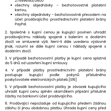
275996193/0600
všechny objednávky - bezhotovostně platební
kartou,
všechny objednávky - bezhotovostně převodem na
účet prodávajícího prostřednictvím platební brány
PayPal.
2. Společně s kupní cenou je kupující povinen uhradit
prodávajícímu náklady spojené s balením a dodáním
zboží ve smluvené výši. Není-li dále uvedeno výslovně
jinak, rozumí se dále kupní cenou i náklady spojené s
dodáním zboží.
3. V případě bezhotovostní platby je kupní cena splatná
do 5 dnů od uzavření kupní smlouvy.
4. V případě platby prostřednictvím platební brány
postupuje kupující podle pokynů příslušného
poskytovatele elektronických plateb.[S16]
5. V případě bezhotovostní platby je závazek kupujícího
uhradit kupní cenu splněn okamžikem připsání příslušné
částky na bankovní účet prodávajícího.
6. Prodávající nepožaduje od kupujícího předem žádnou
zálohu či jinou obdobnou platbu. Úhrada kupní ceny před