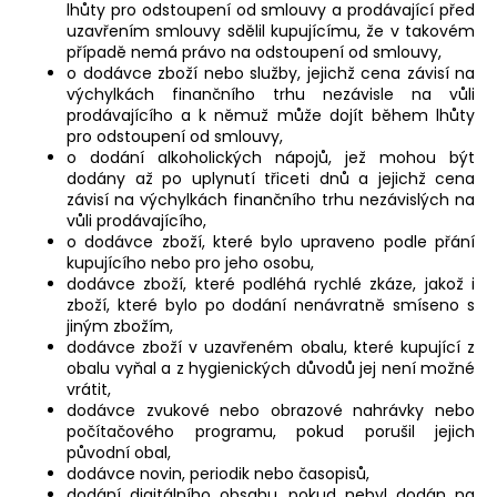
lhůty pro odstoupení od smlouvy a prodávající před
uzavřením smlouvy sdělil kupujícímu, že v takovém
případě nemá právo na odstoupení od smlouvy,
o dodávce zboží nebo služby, jejichž cena závisí na
výchylkách finančního trhu nezávisle na vůli
prodávajícího a k němuž může dojít během lhůty
pro odstoupení od smlouvy,
o dodání alkoholických nápojů, jež mohou být
dodány až po uplynutí třiceti dnů a jejichž cena
závisí na výchylkách finančního trhu nezávislých na
vůli prodávajícího,
o dodávce zboží, které bylo upraveno podle přání
kupujícího nebo pro jeho osobu,
dodávce zboží, které podléhá rychlé zkáze, jakož i
zboží, které bylo po dodání nenávratně smíseno s
jiným zbožím,
dodávce zboží v uzavřeném obalu, které kupující z
obalu vyňal a z hygienických důvodů jej není možné
vrátit,
dodávce zvukové nebo obrazové nahrávky nebo
počítačového programu, pokud porušil jejich
původní obal,
dodávce novin, periodik nebo časopisů,
dodání digitálního obsahu, pokud nebyl dodán na