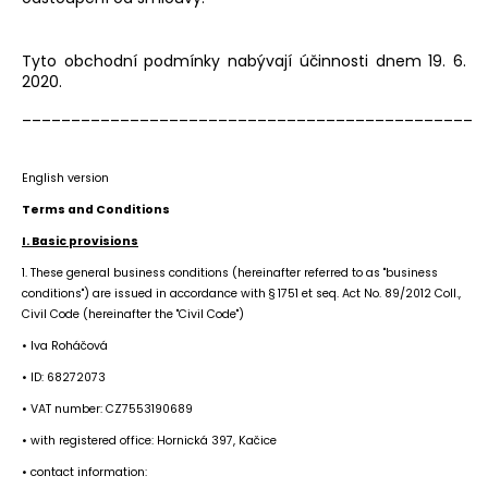
Tyto obchodní podmínky nabývají účinnosti dnem 19. 6.
2020.
______________________________________________
English version
Terms and Conditions
I. Basic provisions
1. These general business conditions (hereinafter referred to as "business
conditions") are issued in accordance with § 1751 et seq. Act No. 89/2012 Coll.,
Civil Code (hereinafter the "Civil Code")
• Iva Roháčová
• ID: 68272073
• VAT number: CZ7553190689
• with registered office: Hornická 397, Kačice
• contact information: