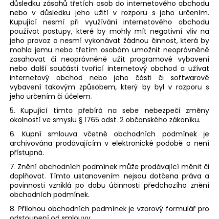
důsledku zásahů třetích osob do internetového obchodu
nebo v důsledku jeho užití v rozporu s jeho určením.
Kupující nesmí při využívání internetového obchodu
používat postupy, které by mohly mít negativní vliv na
jeho provoz a nesmí vykonávat žádnou činnost, která by
mohla jemu nebo třetím osobám umožnit neoprávněně
zasahovat či neoprávněně užít programové vybavení
nebo další součásti tvořící internetový obchod a užívat
internetový obchod nebo jeho části či softwarové
vybavení takovým způsobem, který by byl v rozporu s
jeho určením či účelem.
5. Kupující tímto přebírá na sebe nebezpečí změny
okolností ve smyslu § 1765 odst. 2 občanského zákoníku.
6. Kupní smlouva včetně obchodních podmínek je
archivována prodávajícím v elektronické podobě a není
přístupná.
7. Znění obchodních podmínek může prodávající měnit či
doplňovat. Tímto ustanovením nejsou dotčena práva a
povinnosti vzniklá po dobu účinnosti předchozího znění
obchodních podmínek.
8. Přílohou obchodních podmínek je vzorový formulář pro
odstoupení od smlouvy.