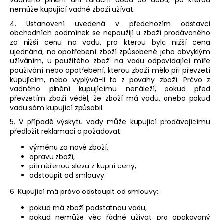
vadného plnění ani záruční doba po dobu, po kterou
nemůže kupující vadné zboží užívat.
4. Ustanovení uvedená v předchozím odstavci
obchodních podmínek se nepoužijí u zboží prodávaného
za nižší cenu na vadu, pro kterou byla nižší cena
ujednána, na opotřebení zboží způsobené jeho obvyklým
užíváním, u použitého zboží na vadu odpovídající míře
používání nebo opotřebení, kterou zboží mělo při převzetí
kupujícím, nebo vyplývá-li to z povahy zboží. Právo z
vadného plnění kupujícímu nenáleží, pokud před
převzetím zboží věděl, že zboží má vadu, anebo pokud
vadu sám kupující způsobil.
5. V případě výskytu vady může kupující prodávajícímu
předložit reklamaci a požadovat:
výměnu za nové zboží,
opravu zboží,
přiměřenou slevu z kupní ceny,
odstoupit od smlouvy.
6. Kupující má právo odstoupit od smlouvy:
pokud má zboží podstatnou vadu,
pokud nemůže věc řádně užívat pro opakovaný