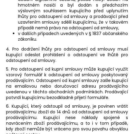
hmotném nosiči a byl dodán s předchozím
výslovným souhlasem kupujícího před uplynutím
lhůty pro odstoupení od smlouvy a prodávající před
uzavřením smlouvy sdělil kupujícímu, že v takovém
případě nemá právo na odstoupení od smlouvy,
v dalších případech uvedených v § 1837 občanského
zákoníku.
4. Pro dodržení lhůty pro odstoupení od smlouvy musí
kupující odeslat prohlášení o odstoupení ve lhůtě pro
odstoupení od smlouvy.
5. Pro odstoupení od kupní smlouvy může kupující využít
vzorový formulář k odstoupení od smlouvy poskytovaný
prodávajícím. Odstoupení od kupní smlouvy zašle kupující
na emailovou nebo doručovací adresu prodávajícího
uvedenou v těchto obchodních podmínkách. Prodávající
potvrdí kupujícímu bezodkladně přijetí formuláře.
6. Kupující, který odstoupil od smlouvy, je povinen vrátit
prodávajícímu zboží do 14 dnů od odstoupení od smlouvy
prodávajícímu. Kupující nese náklady spojené s
navrácením zboží prodávajícímu, a to i v tom případě,
kdy zboží nemůže být vráceno pro svou povahu obvyklou