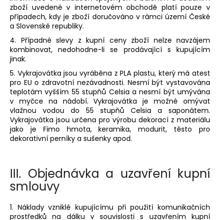
zboží uvedené v internetovém obchodě platí pouze v
případech, kdy je zboží doručováno v rámci území České
a Slovenské republiky.
4. Případné slevy z kupní ceny zboží nelze navzájem
kombinovat, nedohodne-li se prodávající s kupujícím
jinak.
5. Vykrajovátka jsou vyráběna z PLA plastu, který má atest
pro EU o zdravotní nezávadnosti. Nesmí být vystavována
teplotám vyšším 55 stupňů Celsia a nesmí být umývána
v myčce na nádobí. Vykrajovátka je možné omývat
vlažnou vodou do 55 stupňů Celsia a saponátem.
Vykrajovátka jsou určena pro výrobu dekorací z materiálu
jako je Fimo hmota, keramika, modurit, těsto pro
dekorativní perníky a sušenky apod.
III.
Objednávka a uzavření kupní
smlouvy
1. Náklady vzniklé kupujícímu při použití komunikačních
prostředků na dálku v souvislosti s uzavřením kupní