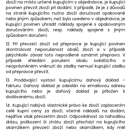
zboží na místo určené kupujícím v objednávce, je kupující
povinen převzít zboží při dodání. V případě, že je z důvodů
na straně kupujícího nutno zboží doručovat opakovaně
nebo jiným způsobem, než bylo uvedeno v objednávce, je
kupující povinen uhradit náklady spojené s opakovaným
doručováním zboží, resp. náklady spojené s jiným
způsobem doručení.
12. Při převzetí zboží od přepravce je kupující povinen
zkontrolovat neporušenost obalů zboží a v případě
jakýchkoliv závad toto neprodleně oznámit přepravci. V
případě shledání porušení obalu svědčícího o
neoprávněném vniknutí do zásilky nemusí kupující zásilku
od přepravce převzít.
13. Prodávající vystaví kupujícímu daňový doklad –
fakturu. Daňový doklad je odeslán na emailovou adresu
kupujícího nebo je daňový doklad je přiložen k
dodávanému zboží.
14. Kupující nabývá vlastnické právo ke zboží zaplacením
celé kupní ceny za zboží, včetně nákladů na dodání,
nejdříve však převzetím zboží. Odpovědnost za nahodilou
zkázu, poškození či ztrátu zboží přechází na kupujícího
okamžikem převzetí zboží nebo okamžikem, kdy měl