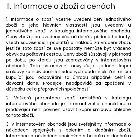
č
II.
Informace o zboží a cenách
u
j
1. Informace o zboží, včetně uvedení cen jednotlivého
e
zboží a jeho hlavních vlastností jsou uvedeny u
m
jednotlivého zboží v katalogu internetového obchodu.
e
Ceny zboží jsou uvedeny včetně daně z přidané hodnoty,
všech souvisejících poplatků a nákladů za vrácení zboží,
jestliže toto zboží ze své podstaty nemůže být vráceno
VYKRAJOVÁTKA
obvyklou poštovní cestou. Ceny zboží zůstávají v platnosti
PODZIMNÍ
po dobu, po kterou jsou zobrazovány v internetovém
KOLEKCE
obchodě. Toto ustanovení nevylučuje sjednání kupní
#1584
smlouvy za individuálně sjednaných podmínek. Zahraniční
39
kupující jsou odpovědní za úhradu případné celní a
Kč
dovozní daně. Prodejce neodpovídá za zpoždění v
důsledku cel a přepravních společností.
2. Veškerá prezentace zboží umístěná v katalogu
internetového obchodu je informativního charakteru a
prodávající není povinen uzavřít kupní smlouvu ohledně
tohoto zboží.
3. V internetovém obchodě jsou zveřejněny informace o
nákladech spojených s balením a dodáním zboží.
Informace o nákladech spojených s balením a dodáním