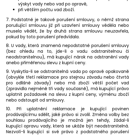
výskyt vady nebo vad po opravě,
při větším počtu vad zboží.
7. Podstatné je takové porušení smlouvy, o němž strana
porušující smlouvu již při uzavření smlouvy věděla nebo
musela vědět, že by druhá strana smlouvu neuzavřela,
pokud by toto porušení předvídala.
8. U vady, která znamená nepodstatné porušení smlouvy
(bez ohledu na to, jde-li o vadu odstranitelnou či
neodstranitelnou), má kupující nárok na odstranění vady
anebo přiměřenou slevu z kupní ceny.
9. Vyskytla-li se odstranitelná vada po opravě opakovaně
(obvykle třetí reklamace pro stejnou závadu nebo čtvrtá
pro odlišné závady) nebo má zboží větší počet vad
(zpravidla nejméně tři vady současně), má kupující právo
uplatnit požadavek na slevu z kupní ceny, výměnu zboží
nebo odstoupit od smlouvy.
10. Při uplatnění reklamace je kupující povinen
prodávajícímu sdělit, jaké právo si zvolil. Změna volby bez
souhlasu prodávajícího je možná jen tehdy, žádal-li
kupující opravu vady, která se ukáže být neodstranitelná.
Nezvolí-li kupující si své právo z podstatného porušení