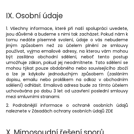
IX.
Osobní údaje
1. Všechny informace, které při naší spolupráci uvedete,
jsou důvěrné a budeme s nimi tak zacházet. Pokud nám k
tomu nedáte písemné svolení, údaje o vás nebudeme
jiným způsobem než za účelem plnění ze smlouvy
používat, vyjma emailové adresy, na kterou vám mohou
být zasílána obchodní sdělení, neboť tento postup
umožňuje zákon, pokud jej neodmítnete. Tato sdělení se
mohou týkat pouze obdobného nebo souvisejícího zboží
a lze je kdykoliv jednoduchým způsobem (zasláním
dopisu, emailu nebo proklikem na odkaz v obchodním
sdělení) odhlásit. Emailová adresa bude za tímto účelem
uchovávána po dobu 3 let od uzavření poslední smlouvy
mezi smluvními stranami.
2. Podrobnější informace o ochraně osobních údajů
naleznete v Zásadách ochrany osobních údajů ZDE
X.
Mimosoudní řešení sporů