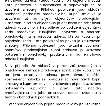
emailovou adresu, kterou kupující při objednání zadal.
Toto potvrzení je automatické a nepovažuje se za
uzavření smlouvy. Přílohou potvrzení jsou aktuální
obchodní podmínky prodávajícího. Kupní smlouva je
uzavřena až po přijetí objednávky prodávajícím.
Oznámení o přijetí objednávky je doručeno na emailovou
adresu kupujícího. / Neprodleně po obdržení objednávky
zašle prodávající kupujícímu potvrzení o obdržení
objednávky na emailovou adresu, kterou kupující při
objednání zadal. Toto potvrzení se považuje za uzavření
smlouvy. Přílohou potvrzení jsou aktuální obchodní
podmínky prodávajícího. Kupní smlouva je uzavřena
potvrzením objednávky prodávajícím na emailovou
adresu kupujícího.
6. V případě, že některý z požadavků uvedených v
objednávce nemůže prodávající splnit, zašle kupujícímu
na jeho emailovou adresu pozměněnou nabídku.
Pozměněná nabídka se považuje za nový návrh kupní
smlouvy a kupní smlouva je v takovém případě uzavřena
potvrzením kupujícího o přijetí této nabídky
prodávajícímu na jeho emailovou adresu uvedenu v
těchto obchodních podmínkách.
7. Všechny objednávky přijaté prodávajícím jsou závazné.