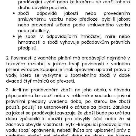
prodávající uvádí nebo ke kterému se zboží tohoto
druhu obvykle používá,
zboží odpovídá jakostí nebo provedením
smluvenému vzorku nebo předloze, byla-li jakost
nebo provedení určeno podle smluveného vzorku
nebo předlohy,
je zboží v odpovídajícím množství, míře nebo
hmotnosti a
zboží vyhovuje požadavkům právních
předpisů.
2. Povinnosti z vadného plnění má prodávající nejméně v
takovém rozsahu, v jakém trvají povinnosti z vadného
plnění výrobce. Kupující je jinak oprávněn uplatnit právo z
vady, která se vyskytne u spotřebního zboží v době
dvaceti čtyř měsíců od převzetí.
3. Je-li na prodávaném zboží, na jeho obalu, v návodu
připojenému ke zboží nebo v reklamě v souladu s jinými
právními předpisy uvedena doba, po kterou lze zboží
použít, použijí se ustanovení o záruce za jakost. Zárukou
za jakost se prodávající zavazuje, že zboží bude po určitou
dobu způsobilé k použití pro obvyklý účel nebo že si
zachová obvyklé vlastnosti. Vytkl-li kupující prodávajícímu
vadu zboží oprávněně, neběží lhůta pro uplatnění práv z