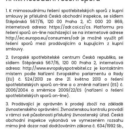
1. K mimosoudnímu řešení spotřebitelských sporů z kupní
smlouvy je příslušná Česká obchodní inspekce, se sídlem
Štěpánská 567/15, 120 00 Praha 2, IČ: 000 20 869,
internetová adresa: https://adr.coi.cz/cs. Platformu pro
řešení sporů on-line nacházející se na internetové adrese
http://ec.europa.eu/consumers/odr je možné využít při
řešení sporů mezi prodávajícím a kupujícím z kupní
smlouvy.
2. Evropské spotřebitelské centrum Česká republika, se
sídlem Štěpánská 567/15, 120 00 Praha 2, internetová
adresa: http://www.evropskyspotrebitel.cz je kontaktním
místem podle Nařízení Evropského parlamentu a Rady
(EU) č. 524/2013 ze dne 21. května 2013 o řešení
spotřebitelských sporů on-line a o změně nařízení (ES) č.
2006/2004 a směrnice 2009/22/ES (nařízení o řešení
spotřebitelských sporů on-line).
3. Prodávající je oprávněn k prodeji zboží na základě
živnostenského oprávnění. Živnostenskou kontrolu provádí
v rámci své působnosti příslušný živnostenský úřad. Česká
obchodní inspekce vykonává ve vymezeném rozsahu
mimo jiné dozor nad dodržováním zákona č. 634/1992 Sb.,