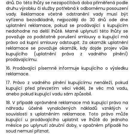
dnů. Do této lhůty se nezapočítává doba přiměřená podle
druhu výrobku či služby potřebná k odbornému posouzení
vady. Reklamace včetně odstranění vady musí být
vyřízena bezodkladně, nejpozději do 30 dnů ode dne
uplatnění reklamace, pokud se prodávající s kupujícím
nedohodne na delší lhůtě. Marné uplynutí této lhůty se
považuje za podstatné porušení smlouvy a kupující má
právo od kupní smlouvy odstoupit. Za okamžik uplatnění
reklamace se považuje okamžik, kdy dojde projev vůle
kupujícího (uplatnění práva z vadného plnění)
prodávajícímu.
16. Prodávající písemně informuje kupujícího o výsledku
reklamace.
17. Právo z vadného plnění kupujícímu nenáleží, pokud
kupující před převzetím věci věděl, že věc má vadu,
anebo pokud kupující vadu sám způsobil.
18. V případě oprávněné reklamace má kupující právo na
náhradu účelně vynaložených nákladů vzniklých v
souvislosti s uplatněním reklamace. Toto právo může
kupující u prodávajícího uplatnit ve lhůtě do jednoho
měsíce po uplynutí záruční doby, v opačném případě ho
soud nemusí přiznat.