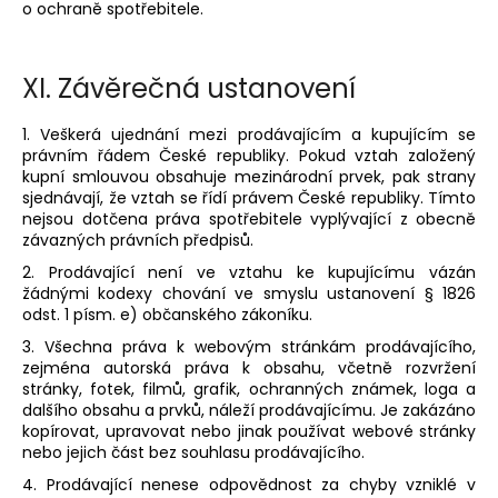
o ochraně spotřebitele.
XI.
Závěrečná ustanovení
1. Veškerá ujednání mezi prodávajícím a kupujícím se
právním řádem České republiky. Pokud vztah založený
kupní smlouvou obsahuje mezinárodní prvek, pak strany
sjednávají, že vztah se řídí právem České republiky. Tímto
nejsou dotčena práva spotřebitele vyplývající z obecně
závazných právních předpisů.
2. Prodávající není ve vztahu ke kupujícímu vázán
žádnými kodexy chování ve smyslu ustanovení § 1826
odst. 1 písm. e) občanského zákoníku.
3. Všechna práva k webovým stránkám prodávajícího,
zejména autorská práva k obsahu, včetně rozvržení
stránky, fotek, filmů, grafik, ochranných známek, loga a
dalšího obsahu a prvků, náleží prodávajícímu. Je zakázáno
kopírovat, upravovat nebo jinak používat webové stránky
nebo jejich část bez souhlasu prodávajícího.
4. Prodávající nenese odpovědnost za chyby vzniklé v