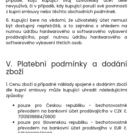
případě, když kupující svůj uživatelský účet déle
nevyužívá, či v případě, kdy kupující poruší své povinnosti
z kupní smlouvy nebo těchto obchodních podmínek.
6. Kupující bere na vědomí, že uživatelský účet nemusí
být dostupný nepřetržitě, a to zejména s ohledem na
nutnou údržbu hardwarového a softwarového vybavení
prodávajícího, popř. nutnou údržbu hardwarového a
softwarového vybavení třetích osob.
V.
Platební podmínky a dodání
zboží
1. Cenu zboží a případné náklady spojené s dodáním zboží
dle kupní smlouvy může kupující uhradit následujícími
způsoby:
pouze pro Českou republiku - bezhotovostně
převodem na bankovní účet prodávajícího v CZK č.
7013939684/0600
pouze pro Slovenskou republiku - bezhotovostně
převodem na bankovní účet prodávajího v EUR č.