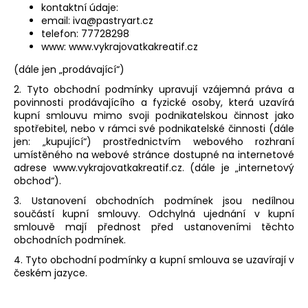
kontaktní údaje:
a
email:
iva@pastryart.cz
j
telefon: 77728298
www: www.vykrajovatkakreatif.cz
í
t
(dále jen „prodávající“)
?
2. Tyto obchodní podmínky upravují vzájemná práva a
povinnosti prodávajícího a fyzické osoby, která uzavírá
kupní smlouvu mimo svoji podnikatelskou činnost jako
spotřebitel, nebo v rámci své podnikatelské činnosti (dále
jen: „kupující“) prostřednictvím webového rozhraní
umístěného na webové stránce dostupné na internetové
HLEDAT
adrese www.vykrajovatkakreatif.cz. (dále je „internetový
obchod“).
3. Ustanovení obchodních podmínek jsou nedílnou
součástí kupní smlouvy. Odchylná ujednání v kupní
D
smlouvě mají přednost před ustanoveními těchto
o
obchodních podmínek.
p
4. Tyto obchodní podmínky a kupní smlouva se uzavírají v
o
českém jazyce.
r
u