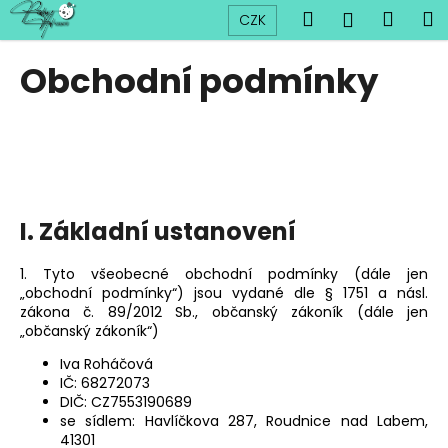
K
Přejít
Hledat
Náku
M
Přihlášen
CZK
na
o
obsah
Zpět
Zpět
košík
š
Obchodní podmínky
í
C
k
o
p
o
t
I. Základní ustanovení
ř
e
1. Tyto všeobecné obchodní podmínky (dále jen
b
„obchodní podmínky“) jsou vydané dle § 1751 a násl.
u
zákona č. 89/2012 Sb., občanský zákoník (dále jen
„občanský zákoník“)
j
e
Iva Roháčová
IČ: 68272073
t
DIČ: CZ7553190689
e
se sídlem: Havlíčkova 287, Roudnice nad Labem,
41301
n