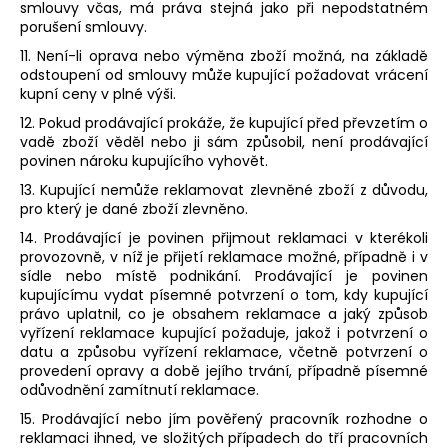
smlouvy včas, má práva stejná jako při nepodstatném
porušení smlouvy.
11. Není-li oprava nebo výměna zboží možná, na základě
odstoupení od smlouvy může kupující požadovat vrácení
kupní ceny v plné výši.
12. Pokud prodávající prokáže, že kupující před převzetím o
vadě zboží věděl nebo ji sám způsobil, není prodávající
povinen nároku kupujícího vyhovět.
13. Kupující nemůže reklamovat zlevněné zboží z důvodu,
pro který je dané zboží zlevněno.
14. Prodávající je povinen přijmout reklamaci v kterékoli
provozovně, v níž je přijetí reklamace možné, případně i v
sídle nebo místě podnikání. Prodávající je povinen
kupujícímu vydat písemné potvrzení o tom, kdy kupující
právo uplatnil, co je obsahem reklamace a jaký způsob
vyřízení reklamace kupující požaduje, jakož i potvrzení o
datu a způsobu vyřízení reklamace, včetně potvrzení o
provedení opravy a době jejího trvání, případně písemné
odůvodnění zamítnutí reklamace.
15. Prodávající nebo jím pověřený pracovník rozhodne o
reklamaci ihned, ve složitých případech do tří pracovních