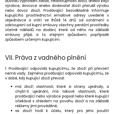
důvodu vyprodání zásob, nedostupnosti zboží, anebo když
výrobce, dovozce anebo dodavatel zboží přerušil výrobu
nebo dovoz zboží. Prodávající bezodkladně informuje
kupujícího prostřednictví emailové adresy uvedené v
objednávce a vrátí ve lhůtě 14 dnů od oznámení o
odstoupení od kupní smlouvy všechny peněžní prostředky
včetně nákladů na dodání, které od něho na základě
smlouvy přijal, a to stejným způsobem, popřípadě
způsobem určeným kupujícím.
VII.
Práva z vadného plnění
1. Prodávající odpovídá kupujícímu, že zboží při převzetí
nemá vady. Zejména prodávající odpovídá kupujícímu, že
v době, kdy kupující zboží převzal:
má zboží vlastnosti, které si strany ujednaly, a
chybí-li ujednání, má takové vlastnosti, které
prodávající nebo výrobce popsal nebo které kupující
očekával s ohledem na povahu zboží a na základě
reklamy jimi prováděné,
se zboží hodí k účelu, který pro jeho použití