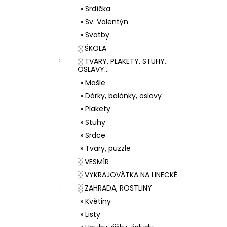
» Srdíčka
» Sv. Valentýn
» Svatby
░ ŠKOLA
░ TVARY, PLAKETY, STUHY,
OSLAVY...
» Mašle
» Dárky, balónky, oslavy
» Plakety
» Stuhy
» Srdce
» Tvary, puzzle
░ VESMÍR
░ VYKRAJOVÁTKA NA LINECKÉ
░ ZAHRADA, ROSTLINY
» Květiny
» Listy