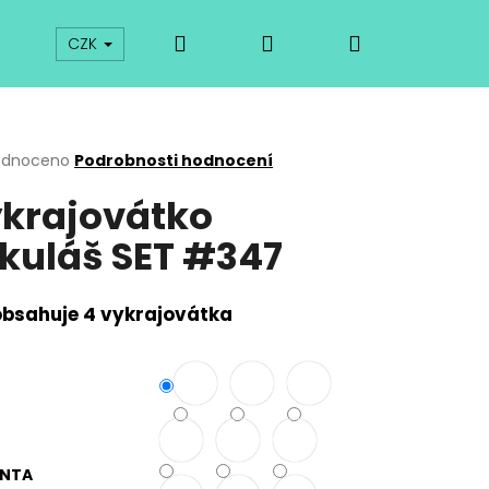
Hledat
Přihlášení
Nákupní
prodej
Kurzy
Odkazy
O vykrajovátkách
CZK
košík
rné
odnoceno
Podrobnosti hodnocení
cení
krajovátko
ktu
kuláš SET #347
ček.
obsahuje 4 vykrajovátka
Následující
ANTA