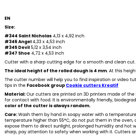
EN
Size:
#344 Saint Nicholas
4,13 x 4,92 inch
#346 Angel
4,33 x 4,53 inch
#345 Devil
5,12 x 3,54 inch
#347 Shoe
4,72 x 4,53 inch
Cutter with a sharp cutting edge for a smooth and clean cut.
The ideal height of the rolled dough is 4 mm
. At this heig
The cutter number will help you to find inspiration or video t
tips in the
Facebook group
Cookie cutters Kreatif
Material:
Our cutters are printed on 3D printers made of the h
for contact with food. It is environmentally friendly, biodegr
color of the cutter is always random.
Care:
Wash them by hand in soapy water with a temperature 
temperature higher than 55°C, do not put them in the oven, 
expose them to direct sunlight, prolonged humidity and hot 
sharp, pay attention to safety when working with it. Cutters a