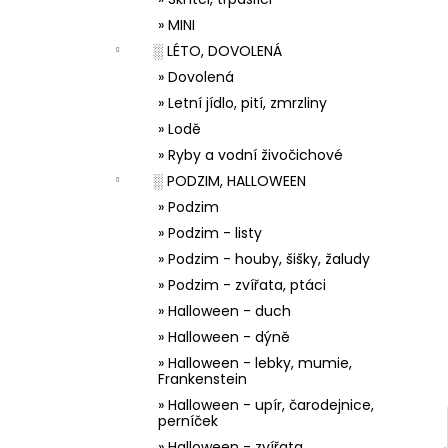
33001 ZDOBÍCÍ SÁČEK
l
» MINI
5 Kč
░ LÉTO, DOVOLENÁ
» Dovolená
» Letní jídlo, pití, zmrzliny
» Lodě
» Ryby a vodní živočichové
░ PODZIM, HALLOWEEN
» Podzim
» Podzim - listy
» Podzim - houby, šišky, žaludy
» Podzim - zvířata, ptáci
» Halloween - duch
» Halloween - dýně
» Halloween - lebky, mumie,
Frankenstein
» Halloween - upír, čarodejnice,
perníček
» Halloween - zvířata