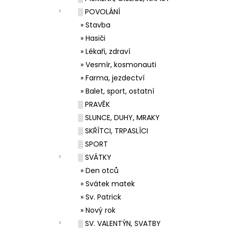
░ POVOLÁNÍ
» Stavba
» Hasiči
» Lékaři, zdraví
» Vesmír, kosmonauti
» Farma, jezdectví
» Balet, sport, ostatní
░ PRAVĚK
░ SLUNCE, DUHY, MRAKY
░ SKŘÍTCI, TRPASLÍCI
░ SPORT
░ SVÁTKY
» Den otců
» Svátek matek
» Sv. Patrick
» Nový rok
░ SV. VALENTÝN, SVATBY