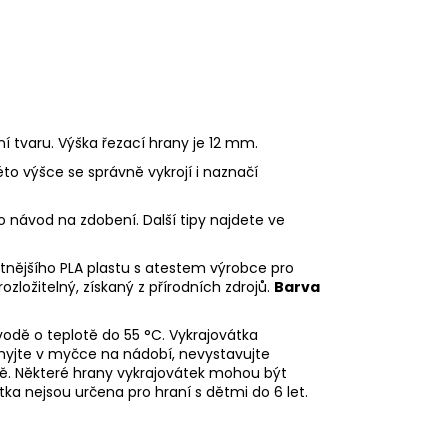
ní tvaru. Výška řezací hrany je 12 mm.
éto výšce se správně vykrojí i naznačí
o návod na zdobení. Další tipy najdete ve
litnějšího PLA plastu s atestem výrobce pro
rozložitelný, získaný z přírodních zdrojů.
Barva
odě o teplotě do 55
°C. Vykrajovátka
myjte v myčce na nádobí, nevystavujte
ě. Některé hrany vykrajovátek mohou být
tka nejsou určena pro hraní s dětmi do 6 let.