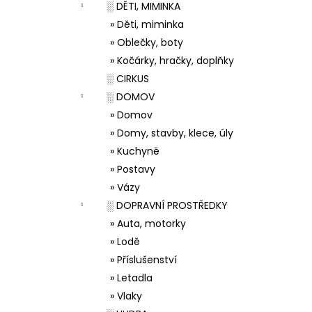
░ DĚTI, MIMINKA
» Děti, miminka
» Oblečky, boty
» Kočárky, hračky, doplňky
░ CIRKUS
░ DOMOV
» Domov
» Domy, stavby, klece, úly
» Kuchyně
» Postavy
» Vázy
░ DOPRAVNÍ PROSTŘEDKY
» Auta, motorky
» Lodě
» Příslušenství
» Letadla
» Vlaky