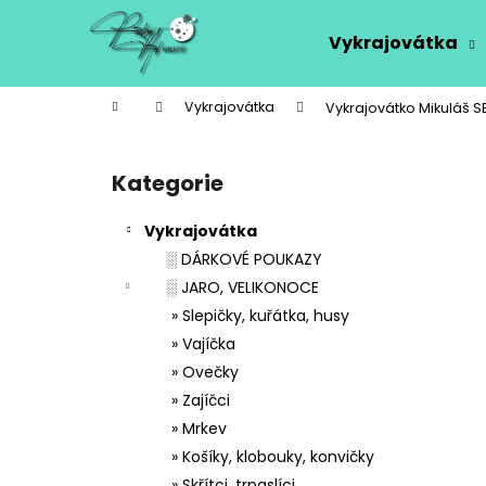
K
Přejít
na
o
Vykrajovátka
obsah
Zpět
Zpět
š
do
do
í
Domů
Vykrajovátka
Vykrajovátko Mikuláš S
k
obchodu
obchodu
P
o
Kategorie
Přeskočit
s
kategorie
t
Vykrajovátka
r
░ DÁRKOVÉ POUKAZY
a
░ JARO, VELIKONOCE
n
» Slepičky, kuřátka, husy
n
» Vajíčka
í
» Ovečky
p
» Zajíčci
a
» Mrkev
n
» Košíky, klobouky, konvičky
e
» Skřítci, trpaslíci