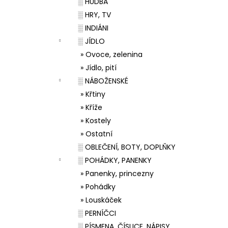
░ HUDBA
░ HRY, TV
░ INDIÁNI
░ JÍDLO
» Ovoce, zelenina
» Jídlo, pití
░ NÁBOŽENSKÉ
» Křtiny
» Kříže
» Kostely
» Ostatní
░ OBLEČENÍ, BOTY, DOPLŇKY
░ POHÁDKY, PANENKY
» Panenky, princezny
» Pohádky
» Louskáček
░ PERNÍČCI
░ PÍSMENA, ČÍSLICE, NÁPISY