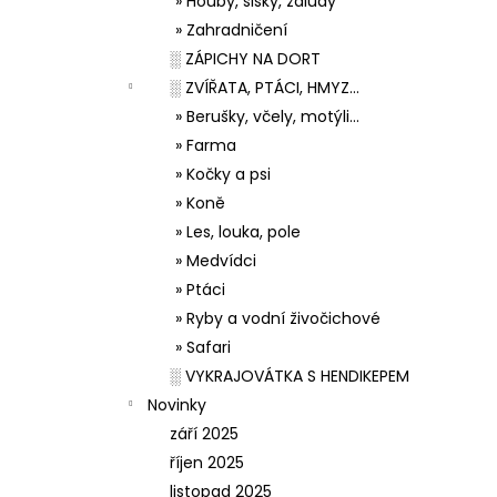
» Houby, šišky, žaludy
» Zahradničení
░ ZÁPICHY NA DORT
░ ZVÍŘATA, PTÁCI, HMYZ...
» Berušky, včely, motýli...
» Farma
» Kočky a psi
» Koně
» Les, louka, pole
» Medvídci
» Ptáci
» Ryby a vodní živočichové
» Safari
░ VYKRAJOVÁTKA S HENDIKEPEM
Novinky
září 2025
říjen 2025
listopad 2025