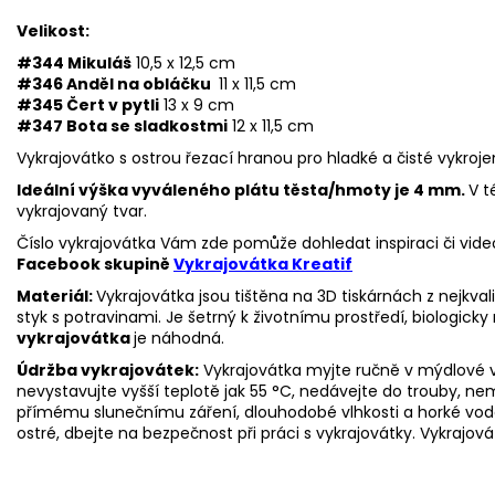
Velikost:
#344 Mikuláš
10,5 x 12,5 cm
#346 Anděl na obláčku
11 x 11,5 cm
#345 Čert v pytli
13 x 9 cm
#347 Bota se sladkostmi
12 x 11,5 cm
Vykrajovátko s ostrou řezací hranou pro hladké a čisté vykroje
Ideální výška vyváleného plátu těsta/hmoty je 4 mm.
V t
vykrajovaný tvar.
Číslo vykrajovátka Vám zde pomůže dohledat inspiraci či vide
Facebook skupině
Vykrajovátka Kreatif
Materiál:
Vykrajovátka jsou tištěna na 3D tiskárnách z nejkva
styk s potravinami. Je šetrný k životnímu prostředí, biologicky 
vykrajovátka
je náhodná.
Údržba vykrajovátek:
Vykrajovátka myjte ručně v mýdlové v
nevystavujte vyšší teplotě jak 55
°C, nedávejte do trouby, ne
přímému slunečnímu záření, dlouhodobé vlhkosti a horké vod
ostré, dbejte na bezpečnost při práci s vykrajovátky. Vykrajová