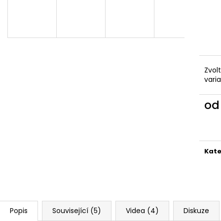
VYKRAJOVÁTKA CHRISTMAS JOY #423
VYKRAJOVÁTKA 
#1584
49 Kč
39 Kč
Zvol
vari
o
Měr
cena
Kate
Popis
Související (5)
Videa (4)
Diskuze