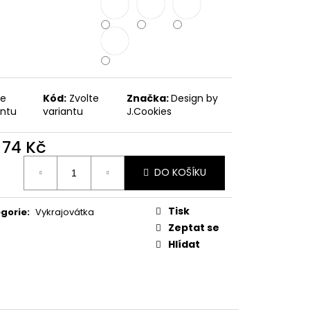
PODZIMNÍ KOLEKCE
te
Kód:
Zvolte
Značka:
Design by
antu
variantu
J.Cookies
d
74 Kč
ná
DO KOŠÍKU
:
Tisk
gorie
:
Vykrajovátka
Zeptat se
Hlídat