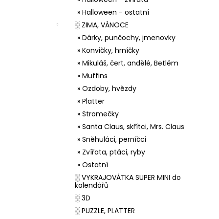
» Halloween - ostatní
░ ZIMA, VÁNOCE
» Dárky, punčochy, jmenovky
» Konvičky, hrníčky
» Mikuláš, čert, andělé, Betlém
» Muffins
» Ozdoby, hvězdy
» Platter
» Stromečky
» Santa Claus, skřítci, Mrs. Claus
» Sněhuláci, perníčci
» Zvířata, ptáci, ryby
» Ostatní
░ VYKRAJOVÁTKA SUPER MINI do
kalendářů
░ 3D
░ PUZZLE, PLATTER