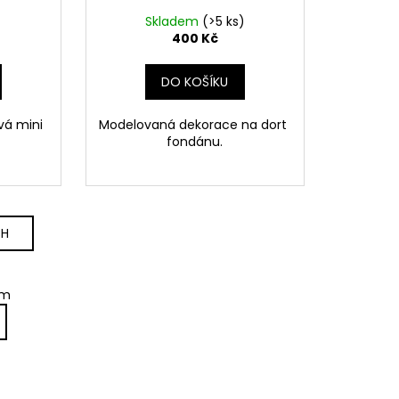
Skladem
(>5 ks)
400 Kč
DO KOŠÍKU
vá mini
Modelovaná dekorace na dort
fondánu.
CH
em