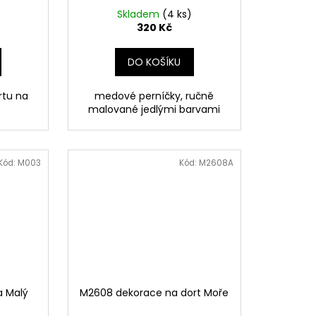
)
Skladem
(4 ks)
320 Kč
DO KOŠÍKU
rtu na
medové perníčky, ručně
malované jedlými barvami
Kód:
M003
Kód:
M2608A
a Malý
M2608 dekorace na dort Moře