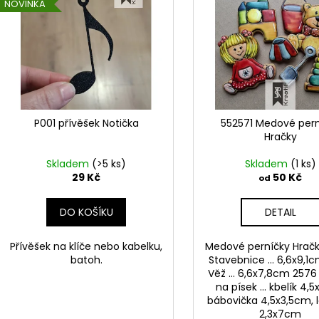
o
NOVINKA
p
d
i
u
s
k
p
t
r
ů
o
d
P001 přívěšek Notička
552571 Medové pern
Hračky
u
k
Skladem
(>5 ks)
Skladem
(1 ks)
t
29 Kč
50 Kč
od
ů
DO KOŠÍKU
DETAIL
Přívěšek na klíče nebo kabelku,
Medové perníčky Hrač
batoh.
Stavebnice ... 6,6x9,1
Věž ... 6,6x7,8cm 2576
na písek ... kbelík 4,
bábovička 4,5x3,5cm, 
2,3x7cm