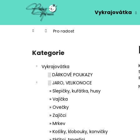
K
Přejít
na
o
Vykrajovátka
obsah
Zpět
Zpět
š
do
do
í
Domů
Pro radost
k
obchodu
obchodu
P
o
Kategorie
Přeskočit
s
kategorie
t
Vykrajovátka
r
░ DÁRKOVÉ POUKAZY
a
░ JARO, VELIKONOCE
n
» Slepičky, kuřátka, husy
n
» Vajíčka
í
» Ovečky
p
» Zajíčci
a
» Mrkev
n
» Košíky, klobouky, konvičky
e
» Skřítci, trpaslíci