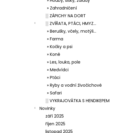
» Houby, šišky, žaludy
» Zahradničení
░ ZÁPICHY NA DORT
░ ZVÍŘATA, PTÁCI, HMYZ...
» Berušky, včely, motýli...
» Farma
» Kočky a psi
» Koně
» Les, louka, pole
» Medvídci
» Ptáci
» Ryby a vodní živočichové
» Safari
░ VYKRAJOVÁTKA S HENDIKEPEM
Novinky
září 2025
říjen 2025
listopad 2025