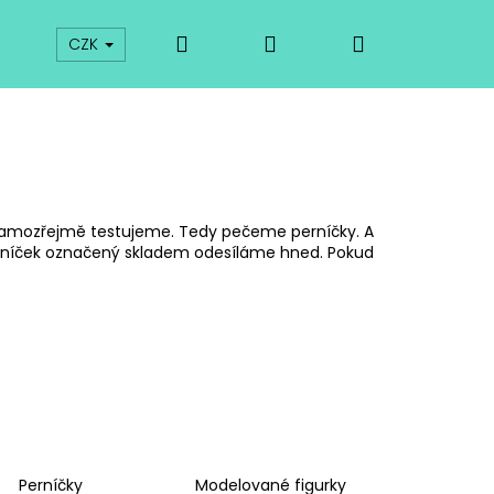
Hledat
Přihlášení
Nákupní
prodej
Kurzy
Odkazy
O vykrajovátkách
CZK
košík
 samozřejmě testujeme. Tedy pečeme perníčky. A
erníček označený skladem odesíláme hned. Pokud
Následující
Perníčky
Modelované figurky