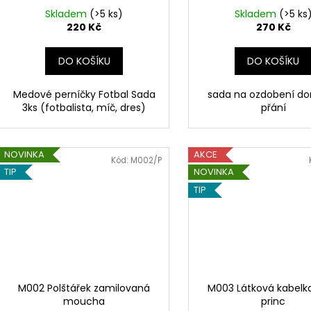
Skladem
(>5 ks)
Skladem
(>5 ks
220 Kč
270 Kč
DO KOŠÍKU
DO KOŠÍKU
Medové perníčky Fotbal Sada
sada na ozdobení do
3ks (fotbalista, míč, dres)
přání
NOVINKA
AKCE
Kód:
M002/P
TIP
NOVINKA
TIP
M002 Polštářek zamilovaná
M003 Látková kabelk
moucha
princ