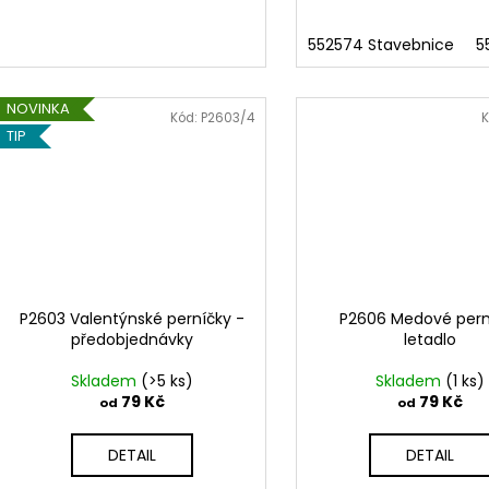
552574 Stavebnice
5
NOVINKA
Kód:
P2603/4
K
TIP
P2603 Valentýnské perníčky -
P2606 Medové pern
předobjednávky
letadlo
Skladem
(>5 ks)
Skladem
(1 ks)
79 Kč
79 Kč
od
od
DETAIL
DETAIL