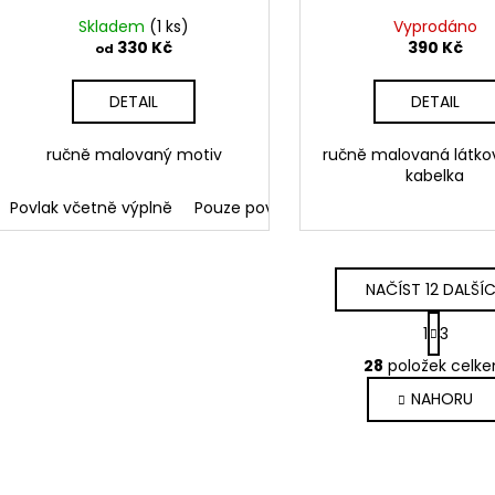
Skladem
(1 ks)
Vyprodáno
330 Kč
390 Kč
od
DETAIL
DETAIL
ručně malovaný motiv
ručně malovaná látko
kabelka
Povlak včetně výplně
Pouze povlak bez výplně
NAČÍST 12 DALŠÍ
S
1
3
t
O
r
28
položek celk
v
á
NAHORU
l
n
k
á
o
d
v
a
á