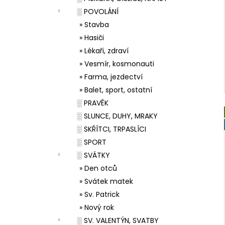
░ POVOLÁNÍ
» Stavba
» Hasiči
» Lékaři, zdraví
» Vesmír, kosmonauti
» Farma, jezdectví
» Balet, sport, ostatní
░ PRAVĚK
░ SLUNCE, DUHY, MRAKY
░ SKŘÍTCI, TRPASLÍCI
░ SPORT
░ SVÁTKY
» Den otců
» Svátek matek
» Sv. Patrick
» Nový rok
░ SV. VALENTÝN, SVATBY