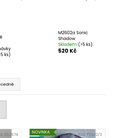
PODZIMNÍ KOLEKCE
M2602a Sonic
ké
Shadow
Skladem
(>5 ks)
návky
520 Kč
>5 ks)
ecedně
NOVINKA
d:
552574
Kód:
P2602/3