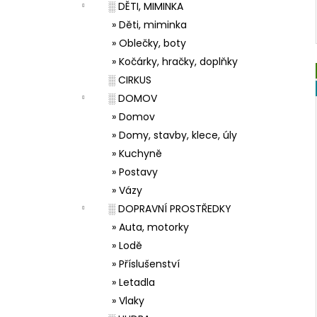
░ DĚTI, MIMINKA
» Děti, miminka
» Oblečky, boty
» Kočárky, hračky, doplňky
░ CIRKUS
░ DOMOV
» Domov
» Domy, stavby, klece, úly
» Kuchyně
» Postavy
» Vázy
░ DOPRAVNÍ PROSTŘEDKY
» Auta, motorky
» Lodě
» Příslušenství
» Letadla
» Vlaky