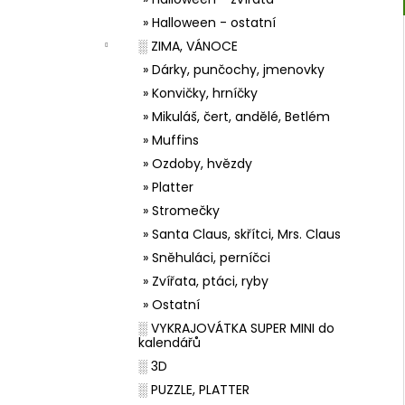
» Halloween - ostatní
░ ZIMA, VÁNOCE
» Dárky, punčochy, jmenovky
» Konvičky, hrníčky
» Mikuláš, čert, andělé, Betlém
» Muffins
» Ozdoby, hvězdy
» Platter
» Stromečky
» Santa Claus, skřítci, Mrs. Claus
» Sněhuláci, perníčci
» Zvířata, ptáci, ryby
» Ostatní
░ VYKRAJOVÁTKA SUPER MINI do
kalendářů
░ 3D
░ PUZZLE, PLATTER