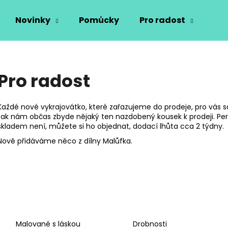
Novinky
Pomůcky
Pro radost
Vý
Co potřebujete najít?
Pro radost
HLEDAT
Každé nové vykrajovátko, které zařazujeme do prodeje, pro vás
tak nám občas zbyde nějaký ten nazdobený kousek k prodeji. P
skladem není, můžete si ho objednat, dodací lhůta cca 2 týdny.
Doporučujeme
Nově přidáváme něco z dílny Malůfka.
Malované s láskou
Drobnosti