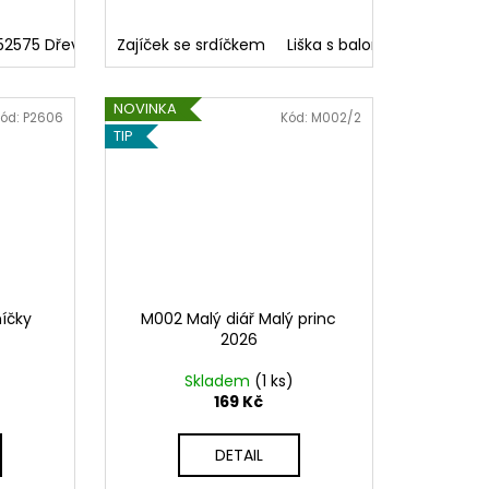
52575 Dřevěná věž
Zajíček se srdíčkem
552576 Hračky na písek
Liška s balonkem
Mouch
NOVINKA
ód:
P2606
Kód:
M002/2
TIP
íčky
M002 Malý diář Malý princ
2026
Skladem
(1 ks)
169 Kč
DETAIL