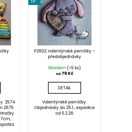
TIP
íčky
P2602 Valentýnské perníčky -
předobjednávky
Skladem
(>5 ks)
79 Kč
od
DETAIL
ky 2574
Valentýnské perníčky.
cm 2575
Objednávky do 25.1., expedice
 Hračky
od 5.2.26
5x7cm,
lopatka