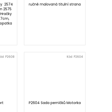
ky 2574
ručně malovaná titulní strana
cm 2575
 Hračky
5x7cm,
lopatka
ška s dopisem
Mýval
ód:
P2608
Kód:
P2604
rt
P2604 Sada perníčků Motorka