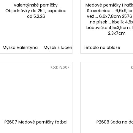
Valentýnské perníčky.
Medové perníčky Hrač
Objednávky do 25.1., expedice
Stavebnice ... 6,6x9,1
od 5.2.26
Věž ... 6,6x7,8cm 2576
na písek ... kbelík 4,
bábovička 4,5x3,5cm, 
2,3x7cm
Myška Valentýna
Myšák s lucernou
Letadlo na obloze
Myška ve sklenici
My
Kód:
P2607
K
P2607 Medové perníčky fotbal
P2608 Sada na do