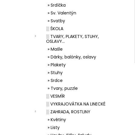
» Srdíčka
» Sv. Valentýn
» Svatby
░ ŠKOLA
░ TVARY, PLAKETY, STUHY,
OSLAVY...
» Mašle
» Dárky, balónky, oslavy
» Plakety
» Stuhy
» Srdce
» Tvary, puzzle
░ VESMÍR
░ VYKRAJOVÁTKA NA LINECKÉ
░ ZAHRADA, ROSTLINY
» Květiny
» Listy