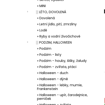
33001 ZDOBÍCÍ SÁČEK
l
» MINI
5 Kč
░ LÉTO, DOVOLENÁ
» Dovolená
» Letní jídlo, pití, zmrzliny
» Lodě
» Ryby a vodní živočichové
░ PODZIM, HALLOWEEN
» Podzim
» Podzim - listy
» Podzim - houby, šišky, žaludy
» Podzim - zvířata, ptáci
» Halloween - duch
» Halloween - dýně
» Halloween - lebky, mumie,
Frankenstein
» Halloween - upír, čarodejnice,
perníček
» Halloween - zvířata