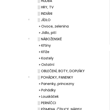
░ HUDBA
░ HRY, TV
░ INDIÁNI
░ JÍDLO
» Ovoce, zelenina
» Jídlo, pití
░ NÁBOŽENSKÉ
» Křtiny
» Kříže
» Kostely
» Ostatní
░ OBLEČENÍ, BOTY, DOPLŇKY
░ POHÁDKY, PANENKY
» Panenky, princezny
» Pohádky
» Louskáček
░ PERNÍČCI
░ PÍSMENA, ČÍSLICE, NÁPISY