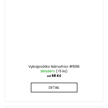
Vykrajovátko Námořníci #1596
Skladem
(>5 ks)
58 Kč
od
DETAIL