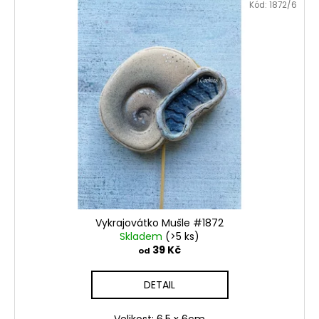
Kód:
1872/6
Vykrajovátko Mušle #1872
Skladem
(>5 ks)
39 Kč
od
DETAIL