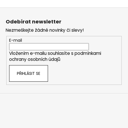
k
á
o
d
Z
v
a
á
á
c
Odebírat newsletter
n
p
í
í
Nezmeškejte žádné novinky či slevy!
p
a
r
t
E-mail
v
í
k
Vložením e-mailu souhlasíte s
podmínkami
y
ochrany osobních údajů
v
ý
PŘIHLÁSIT SE
p
i
s
u