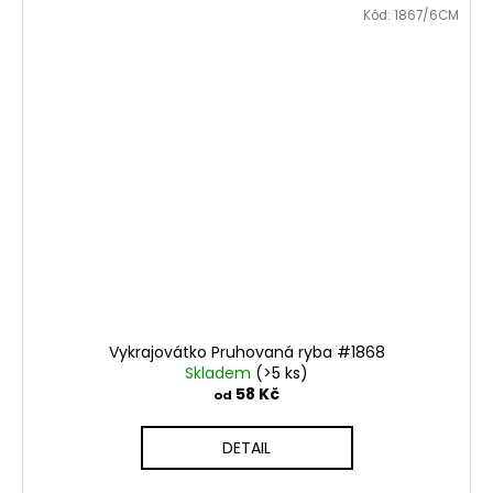
Kód:
1867/6CM
Vykrajovátko Pruhovaná ryba #1868
Skladem
(>5 ks)
58 Kč
od
DETAIL