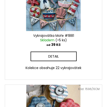
č
ů
o
u
d
j
u
e
m
k
e
t
ů
Vykrajovátka Moře #1881
Skladem
(>5 ks)
VYKRAJOVÁTKA
39 Kč
ŠKOLA
od
#860
37
DETAIL
Kč
Kolekce obsahuje 22 vykrajovátek
Kód:
1596/6CM