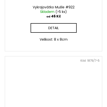
Vykrajovátko Mušle #922
Skladem
(>5 ks)
46 Kč
od
DETAIL
Velikost: 8 x 8cm
Kód:
1879/7-5