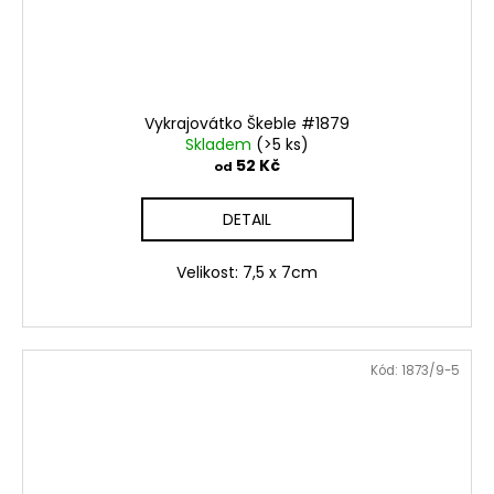
Vykrajovátko Škeble #1879
Skladem
(>5 ks)
52 Kč
od
DETAIL
Velikost: 7,5 x 7cm
Kód:
1873/9-5