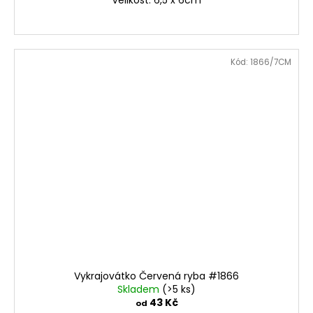
Velikost: 6,5 x 6cm
Kód:
1866/7CM
Vykrajovátko Červená ryba #1866
Skladem
(>5 ks)
43 Kč
od