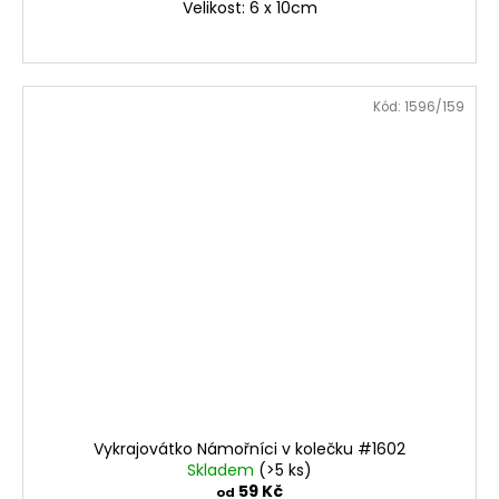
Velikost: 6 x 10cm
Kód:
1596/159
Vykrajovátko Námořníci v kolečku #1602
Skladem
(>5 ks)
59 Kč
od