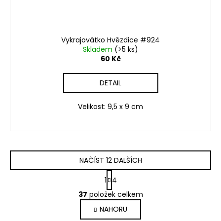
Vykrajovátko Hvězdice #924
Skladem
(>5 ks)
60 Kč
DETAIL
Velikost: 9,5 x 9 cm
NAČÍST 12 DALŠÍCH
S
1
4
t
O
r
37
položek celkem
v
á
NAHORU
l
n