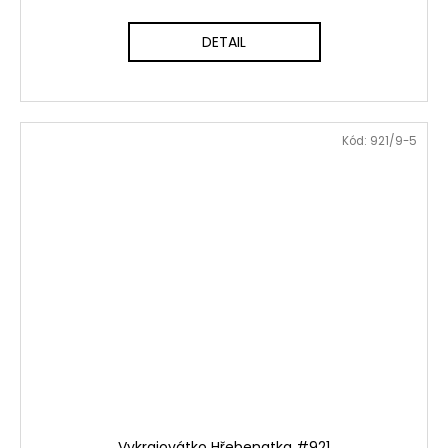
DETAIL
Kód:
921/9-5
Vykrajovátko Hřebenatka #921