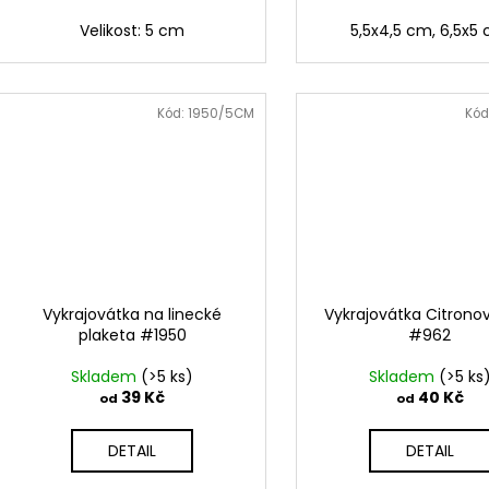
Velikost: 5 cm
5,5x4,5 cm, 6,5x5
Kód:
1950/5CM
Kód
Vykrajovátka na linecké
Vykrajovátka Citronov
plaketa #1950
#962
Skladem
(>5 ks)
Skladem
(>5 ks
39 Kč
40 Kč
od
od
DETAIL
DETAIL