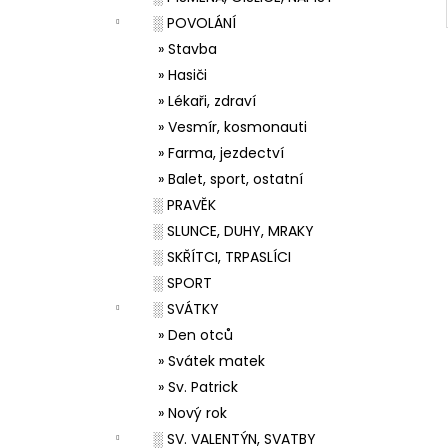
░ POVOLÁNÍ
» Stavba
» Hasiči
» Lékaři, zdraví
» Vesmír, kosmonauti
» Farma, jezdectví
» Balet, sport, ostatní
░ PRAVĚK
░ SLUNCE, DUHY, MRAKY
░ SKŘÍTCI, TRPASLÍCI
░ SPORT
░ SVÁTKY
» Den otců
» Svátek matek
» Sv. Patrick
» Nový rok
░ SV. VALENTÝN, SVATBY