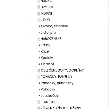
░ HUDBA
░ HRY, TV
░ INDIÁNI
░ JÍDLO
» Ovoce, zelenina
» Jídlo, pití
░ NÁBOŽENSKÉ
» Křtiny
» Kříže
» Kostely
» Ostatní
░ OBLEČENÍ, BOTY, DOPLŇKY
░ POHÁDKY, PANENKY
» Panenky, princezny
» Pohádky
» Louskáček
░ PERNÍČCI
░ PÍSMENA, ČÍSLICE, NÁPISY