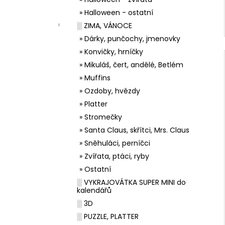
» Halloween - ostatní
░ ZIMA, VÁNOCE
» Dárky, punčochy, jmenovky
» Konvičky, hrníčky
» Mikuláš, čert, andělé, Betlém
» Muffins
» Ozdoby, hvězdy
» Platter
» Stromečky
» Santa Claus, skřítci, Mrs. Claus
» Sněhuláci, perníčci
» Zvířata, ptáci, ryby
» Ostatní
░ VYKRAJOVÁTKA SUPER MINI do
kalendářů
░ 3D
░ PUZZLE, PLATTER