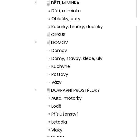
░ DĚTI, MIMINKA
» Děti, miminka
» Oblečky, boty
» Kočárky, hračky, doplňky
░ CIRKUS
░ DOMOV
» Domov
» Domy, stavby, klece, úly
» Kuchyně
» Postavy
» Vázy
░ DOPRAVNÍ PROSTŘEDKY
» Auta, motorky
» Lodě
» Příslušenství
» Letadla
» Vlaky