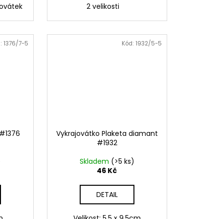
jovátek
2 velikosti
:
1376/7-5
Kód:
1932/5-5
 #1376
Vykrajovátko Plaketa diamant
#1932
)
Skladem
(>5 ks)
46 Kč
DETAIL
 cm
Velikost: 5,5 x 9,5cm