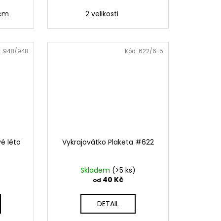
 cm
2 velikosti
:
948/948
Kód:
622/6-5
é léto
Vykrajovátko Plaketa #622
)
Skladem
(>5 ks)
40 Kč
od
DETAIL