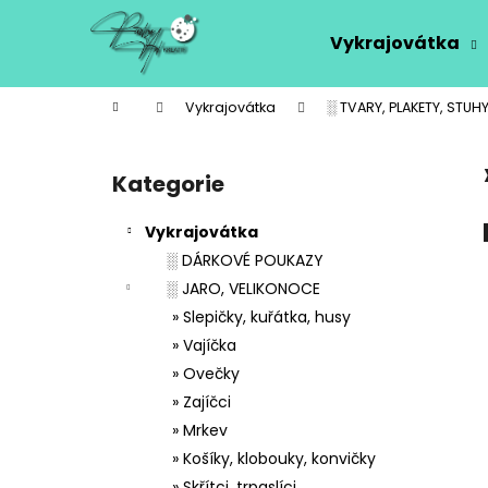
K
Přejít
na
o
Vykrajovátka
obsah
Zpět
Zpět
š
do
do
í
Domů
Vykrajovátka
░ TVARY, PLAKETY, STUHY
k
obchodu
obchodu
P
o
Kategorie
Přeskočit
s
kategorie
t
Vykrajovátka
r
░ DÁRKOVÉ POUKAZY
a
░ JARO, VELIKONOCE
n
» Slepičky, kuřátka, husy
n
» Vajíčka
í
» Ovečky
p
» Zajíčci
a
» Mrkev
n
» Košíky, klobouky, konvičky
e
» Skřítci, trpaslíci