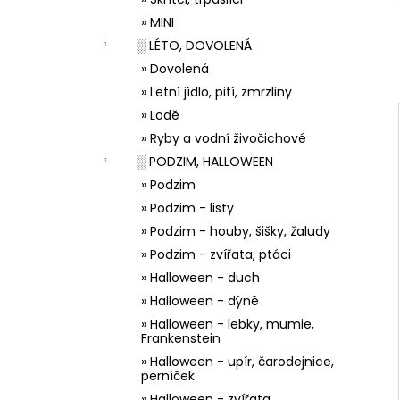
33001 ZDOBÍCÍ SÁČEK
l
» MINI
5 Kč
░ LÉTO, DOVOLENÁ
» Dovolená
» Letní jídlo, pití, zmrzliny
» Lodě
» Ryby a vodní živočichové
░ PODZIM, HALLOWEEN
» Podzim
» Podzim - listy
» Podzim - houby, šišky, žaludy
» Podzim - zvířata, ptáci
» Halloween - duch
» Halloween - dýně
» Halloween - lebky, mumie,
Frankenstein
» Halloween - upír, čarodejnice,
perníček
» Halloween - zvířata