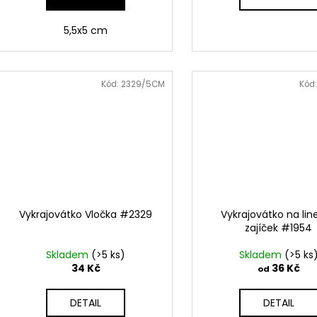
5,5x5 cm
Kód:
2329/5CM
Kód
Vykrajovátko Vločka #2329
Vykrajovátko na lin
zajíček #1954
Skladem
(>5 ks)
Skladem
(>5 ks
34 Kč
36 Kč
od
DETAIL
DETAIL