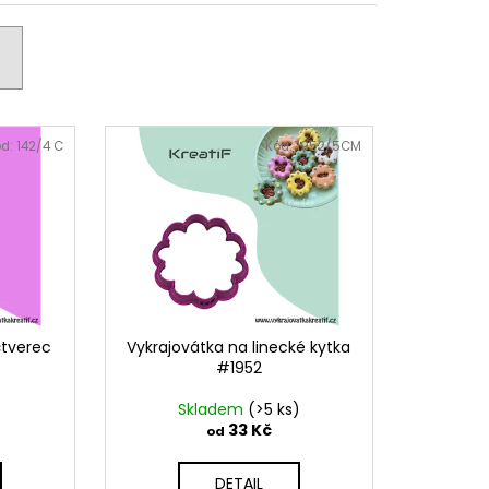
PODZIMNÍ KOLEKCE
ód:
142/4 C
Kód:
1952/5CM
čtverec
Vykrajovátka na linecké kytka
#1952
)
Skladem
(>5 ks)
33 Kč
od
DETAIL