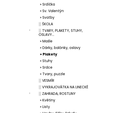
» Srdíčka
» Sv. Valentýn
» Svatby
░ ŠKOLA
░ TVARY, PLAKETY, STUHY,
OSLAVY...
» Mašle
» Dárky, balónky, oslavy
» Plakety
» Stuhy
» Srdce
» Tvary, puzzle
░ VESMÍR
░ VYKRAJOVÁTKA NA LINECKÉ
░ ZAHRADA, ROSTLINY
» Květiny
» Listy