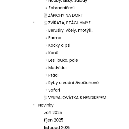
» Houby, šišky, žaludy
» Zahradničení
░ ZÁPICHY NA DORT
░ ZVÍŘATA, PTÁCI, HMYZ...
» Berušky, včely, motýli...
» Farma
» Kočky a psi
» Koně
» Les, louka, pole
» Medvídci
» Ptáci
» Ryby a vodní živočichové
» Safari
░ VYKRAJOVÁTKA S HENDIKEPEM
Novinky
září 2025
říjen 2025
listopad 2025