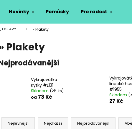
Novinky
Pomůcky
Pro radost
Vý
, OSLAVY...
» Plakety
Co potřebujete najít?
» Plakety
HLEDAT
Nejprodávanější
Vykrajovát
Doporučujeme
Vykrajovátka
linecké hu
Kytky #L131
#1955
Skladem
(>5 ks)
Skladem
(
73 Kč
od
27 Kč
Ř
a
Nejlevnější
Nejdražší
Nejprodávanější
Ab
z