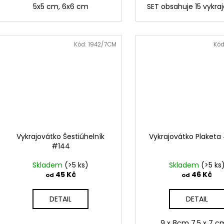
5x5 cm, 6x6 cm
SET obsahuje 15 vykra
Kód:
1942/7CM
Kód
Vykrajovátko Šestiúhelník
Vykrajovátko Plaketa
#144
Skladem
(>5 ks)
Skladem
(>5 ks
45 Kč
46 Kč
od
od
DETAIL
DETAIL
9 x 8cm 7,5 x 7