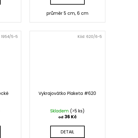
průměr 5 cm, 6 cm
:
1954/5-5
Kód:
620/6-5
ecké
Vykrajovátko Plaketa #620
)
Skladem
(>5 ks)
36 Kč
od
DETAIL