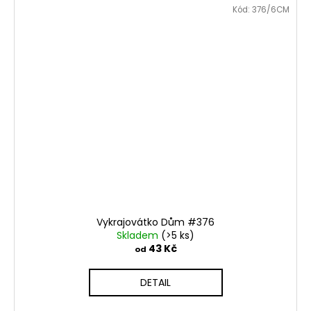
Kód:
376/6CM
Vykrajovátko Dům #376
Skladem
(>5 ks)
43 Kč
od
DETAIL