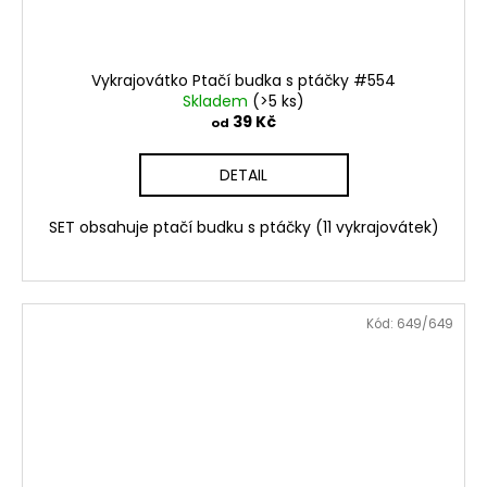
Vykrajovátko Ptačí budka s ptáčky #554
Skladem
(>5 ks)
39 Kč
od
DETAIL
SET obsahuje ptačí budku s ptáčky (11 vykrajovátek)
Kód:
649/649