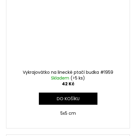
Vykrajovátko na linecké ptačí budka #1959
Skladem
(>5 ks)
42 Kč
DO KOŠÍKU
5x5 cm