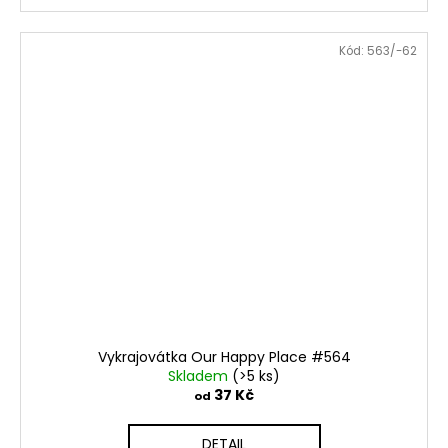
Kód:
563/-62
Vykrajovátka Our Happy Place #564
Skladem
(>5 ks)
37 Kč
od
DETAIL