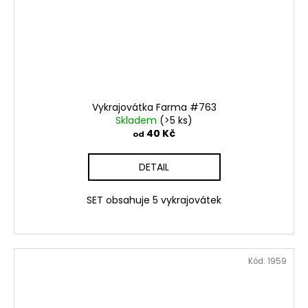
Vykrajovátka Farma #763
Skladem
(>5 ks)
40 Kč
od
DETAIL
SET obsahuje 5 vykrajovátek
Kód:
1959