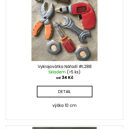
Vykrajovátka Nářadí #L288
Skladem
(>5 ks)
34 Kč
od
DETAIL
výška 10 cm