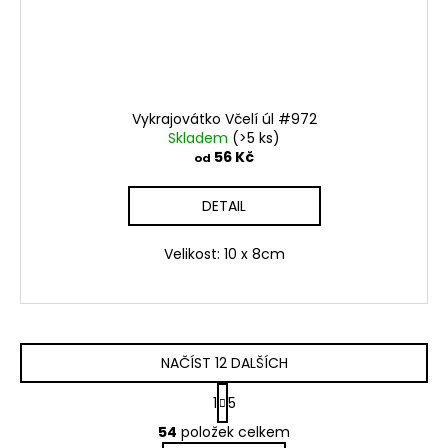
Vykrajovátko Včelí úl #972
Skladem
(>5 ks)
56 Kč
od
DETAIL
Velikost: 10 x 8cm
NAČÍST 12 DALŠÍCH
S
1
5
t
O
r
54
položek celkem
v