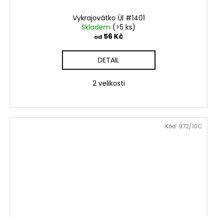
Vykrajovátko Úl #1401
Skladem
(>5 ks)
56 Kč
od
DETAIL
2 velikosti
Kód:
972/10C