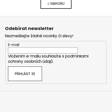
á
NAHORU
l
n
k
á
o
d
Z
v
a
á
á
c
Odebírat newsletter
n
p
í
í
Nezmeškejte žádné novinky či slevy!
p
a
r
t
E-mail
v
í
k
Vložením e-mailu souhlasíte s
podmínkami
y
ochrany osobních údajů
v
ý
PŘIHLÁSIT SE
p
i
s
u