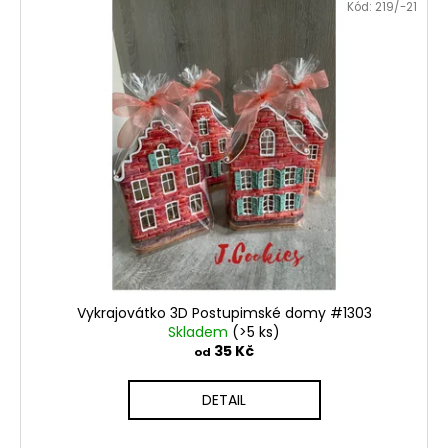
Kód:
219/-21
Vykrajovátko 3D Postupimské domy #1303
Skladem
(>5 ks)
35 Kč
od
DETAIL