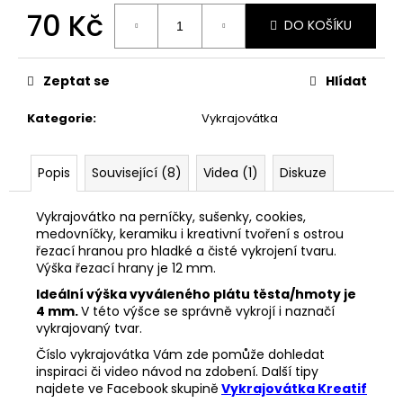
č
70 Kč
u
DO KOŠÍKU
j
Měrná
e
cena:
m
Zeptat se
Hlídat
e
Kategorie
:
Vykrajovátka
VYKRAJOVÁTKA
SNĚHULÁKOVÉ
Popis
Související (8)
Videa (1)
Diskuze
VÁNOCE
#1843
Vykrajovátko na perníčky, sušenky, cookies,
53
medovníčky, keramiku i kreativní tvoření s ostrou
Kč
řezací hranou pro hladké a čisté vykrojení tvaru.
Výška řezací hrany je 12 mm.
Ideální výška vyváleného plátu těsta/hmoty je
4 mm.
V této výšce se správně vykrojí i naznačí
vykrajovaný tvar.
Číslo vykrajovátka Vám zde pomůže dohledat
inspiraci či video návod na zdobení. Další tipy
najdete ve Facebook
skupině
Vykrajovátka Kreatif