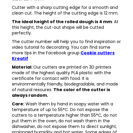
Cutter with a sharp cutting edge for a smooth and
clean cut. The height of the cutting edge is 12 mm.
The ideal height of the rolled dough is 4 mm
. At
this height, the cut-out shape will be cutted
perfectly.
The cutter number will help you to find inspiration or
video tutorial fo decorating. You can find some
more tips in the
Facebook group
Cookie cutters
Kreatif
Material:
Our cutters are printed on 3D printers
made of the highest quality PLA plastic with the
certificate for contact with food. It is
environmentally friendly, biodegradable, and made
of natural resoures.
The color of the cutter is
always random.
Care:
Wash them by hand in soapy water with a
temperature of up to 55°C. Do not expose the
cutters to a temperature higher than 55°C, do not
put them in the oven, do not wash them in the
dishwasher, do not expose them to direct sunlight,
prolonged humidity and hot water. Some edges of