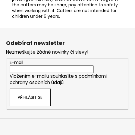
the cutters may be sharp, pay attention to safety
when working with it. Cutters are not intended for
children under 6 years.
Z
á
Odebírat newsletter
p
Nezmeškejte žádné novinky či slevy!
a
t
E-mail
í
Vložením e-mailu souhlasíte s
podmínkami
ochrany osobních údajů
PŘIHLÁSIT SE