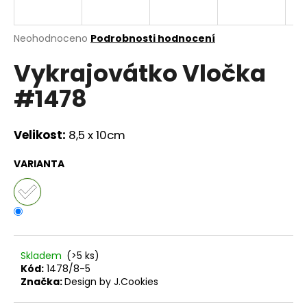
a
j
Průměrné
Neohodnoceno
Podrobnosti hodnocení
í
hodnocení
Vykrajovátko Vločka
produktu
t
je
?
#1478
0,0
z
5
hvězdiček.
Velikost:
8,5 x 10cm
HLEDAT
VARIANTA
D
o
p
Skladem
(>5 ks)
o
Kód:
1478/8-5
r
Značka:
Design by J.Cookies
u