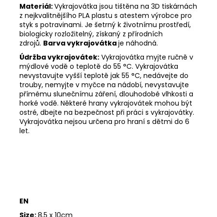
Materiál:
Vykrajovátka jsou tištěna na 3D tiskárnách
z nejkvalitnějšího PLA plastu s atestem výrobce pro
styk s potravinami. Je šetrný k životnímu prostředí,
biologicky rozložitelný, získaný z přírodních
zdrojů.
Barva vykrajovátka
je náhodná.
Údržba vykrajovátek:
Vykrajovátka myjte ručně v
mýdlové vodě o teplotě do 55
°C. Vykrajovátka
nevystavujte vyšší teplotě jak 55
°C, nedávejte do
trouby, nemyjte v myčce na nádobí, nevystavujte
přímému slunečnímu záření, dlouhodobé vlhkosti a
horké vodě. Některé hrany vykrajovátek mohou být
ostré, dbejte na bezpečnost při práci s vykrajovátky.
Vykrajovátka nejsou určena pro hraní s dětmi do 6
let.
EN
Size:
8,5 x 10cm