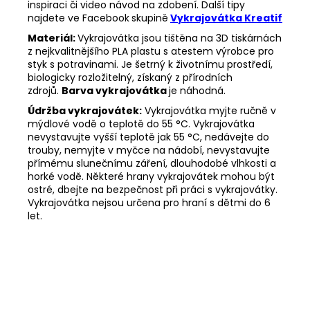
inspiraci či video návod na zdobení. Další tipy
najdete ve Facebook
skupině
Vykrajovátka Kreatif
Materiál:
Vykrajovátka jsou tištěna na 3D tiskárnách
z nejkvalitnějšího PLA plastu s atestem výrobce pro
styk s potravinami. Je šetrný k životnímu prostředí,
biologicky rozložitelný, získaný z přírodních
zdrojů.
Barva vykrajovátka
je náhodná.
Údržba vykrajovátek:
Vykrajovátka myjte ručně v
mýdlové vodě o teplotě do 55
°C. Vykrajovátka
nevystavujte vyšší teplotě jak 55
°C, nedávejte do
trouby, nemyjte v myčce na nádobí, nevystavujte
přímému slunečnímu záření, dlouhodobé vlhkosti a
horké vodě. Některé hrany vykrajovátek mohou být
ostré, dbejte na bezpečnost při práci s vykrajovátky.
Vykrajovátka nejsou určena pro hraní s dětmi do 6
let.