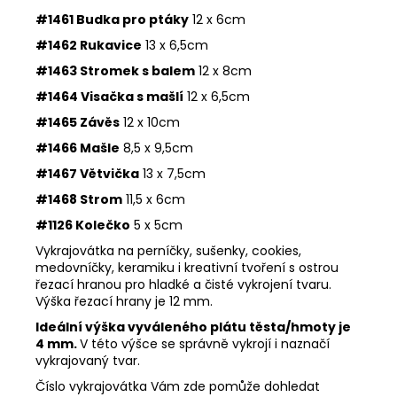
#1461 Budka pro ptáky
12 x 6cm
#1462 Rukavice
13 x 6,5cm
#1463 Stromek s balem
12 x 8cm
#1464 Visačka s mašlí
12 x 6,5cm
#1465 Závěs
12 x 10cm
#1466 Mašle
8,5 x 9,5cm
#1467 Větvička
13 x 7,5cm
#1468 Strom
11,5 x 6cm
#1126 Kolečko
5 x 5cm
Vykrajovátka na perníčky, sušenky, cookies,
medovníčky, keramiku i kreativní tvoření s ostrou
řezací hranou pro hladké a čisté vykrojení tvaru.
Výška řezací hrany je 12 mm.
Ideální výška vyváleného plátu těsta/hmoty je
4 mm.
V této výšce se správně vykrojí i naznačí
vykrajovaný tvar.
Číslo vykrajovátka Vám zde pomůže dohledat