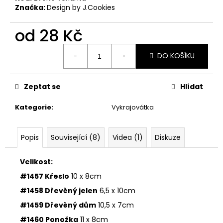
č
Značka:
Design by J.Cookies
u
j
od
28 Kč
e
m
Měrná
e
DO KOŠÍKU
cena:
VYKRAJOVÁTKO
Zeptat se
Hlídat
MIKULÁŠ
SET
Kategorie
:
Vykrajovátka
#347
74
Kč
Popis
Související (8)
Videa (1)
Diskuze
Velikost:
#1457 Křeslo
10 x 8cm
#1458 Dřevěný jelen
6,5 x 10cm
#1459 Dřevěný dům
10,5 x 7cm
#1460 Ponožka
11 x 8cm