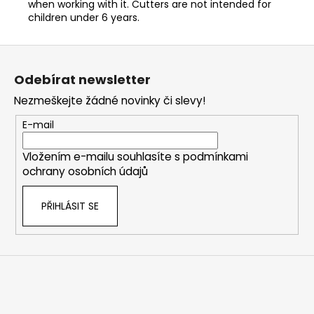
when working with it. Cutters are not intended for
children under 6 years.
Z
á
Odebírat newsletter
p
Nezmeškejte žádné novinky či slevy!
a
t
E-mail
í
Vložením e-mailu souhlasíte s
podmínkami
ochrany osobních údajů
PŘIHLÁSIT SE