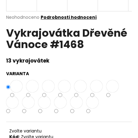
a
j
Průměrné
Neohodnoceno
Podrobnosti hodnocení
í
hodnocení
Vykrajovátka Dřevěné
produktu
t
je
?
Vánoce #1468
0,0
z
5
hvězdiček.
13 vykrajovátek
HLEDAT
VARIANTA
D
o
p
o
r
Zvolte variantu
u
Kód:
Zvolte variantu