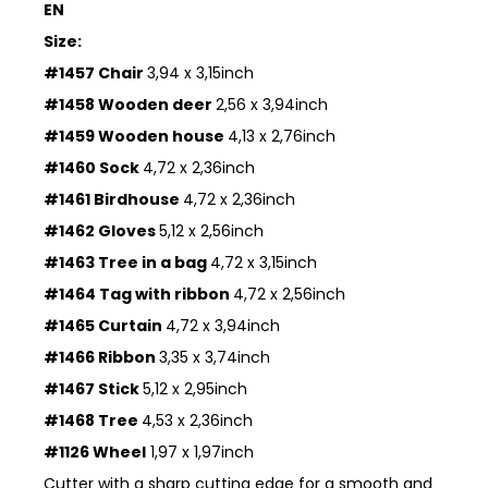
EN
Size:
#1457 Chair
3,94 x 3,15inch
#1458 Wooden deer
2,56 x 3,94inch
#1459 Wooden house
4,13 x 2,76inch
#1460 Sock
4,72 x 2,36inch
#1461 Birdhouse
4,72 x 2,36inch
#1462 Gloves
5,12 x 2,56inch
#1463 Tree in a bag
4,72 x 3,15inch
#1464 Tag with ribbon
4,72 x 2,56inch
#1465 Curtain
4,72 x 3,94inch
#1466 Ribbon
3,35 x 3,74inch
#1467 Stick
5,12 x 2,95inch
#1468 Tree
4,53 x 2,36inch
#1126 Wheel
1,97 x 1,97inch
Cutter with a sharp cutting edge for a smooth and