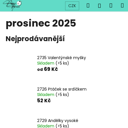
K
Přejít
Hledat
Náku
M
Přihlášen
CZK
na
o
obsah
Zpět
Zpět
košík
š
prosinec 2025
í
C
k
Nejprodávanější
o
p
o
2735 Valentýnské myšky
t
Skladem
(>5 ks)
ř
69 Kč
od
e
b
u
2726 Ptáček se srdíčkem
Skladem
(>5 ks)
j
52 Kč
e
t
e
2729 Andělky vysoké
n
Skladem
(>5 ks)