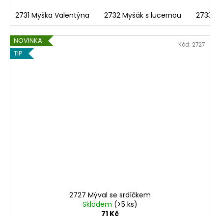
2731 Myška Valentýna
2732 Myšák s lucernou
2733 M
NOVINKA
Kód:
2727
TIP
2727 Mýval se srdíčkem
Skladem
(>5 ks)
71 Kč