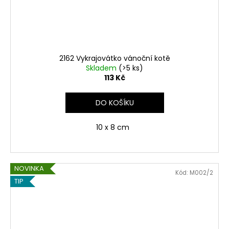
2162 Vykrajovátko vánoční kotě
Skladem
(>5 ks)
113 Kč
DO KOŠÍKU
10 x 8 cm
NOVINKA
Kód:
M002/2
TIP