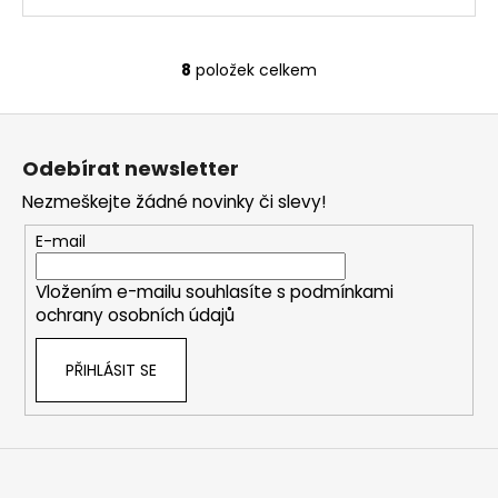
8
položek celkem
O
v
Z
l
á
á
Odebírat newsletter
d
p
a
Nezmeškejte žádné novinky či slevy!
a
c
t
E-mail
í
í
p
Vložením e-mailu souhlasíte s
podmínkami
r
ochrany osobních údajů
v
k
PŘIHLÁSIT SE
y
v
ý
p
i
s