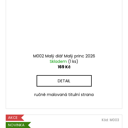
M002 Malý diář Malý princ 2026
Skladem
(1 ks)
169 Kč
DETAIL
ručně malovaná titulní strana
AKCE
Kód:
M003
NOVINKA