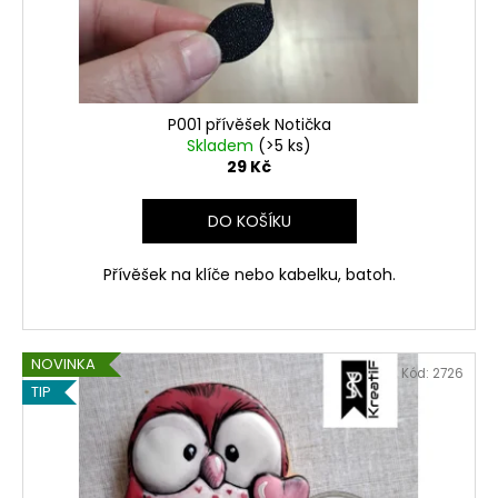
č
d
u
u
j
k
e
t
m
ů
e
P001 přívěšek Notička
Skladem
(>5 ks)
29 Kč
VYKRAJOVÁTKA
ŠKOLA
DO KOŠÍKU
#860
37
Přívěšek na klíče nebo kabelku, batoh.
Kč
NOVINKA
Kód:
2726
TIP