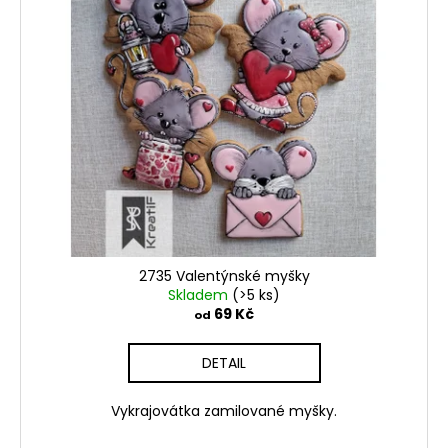
2735 Valentýnské myšky
Skladem
(>5 ks)
69 Kč
od
DETAIL
Vykrajovátka zamilované myšky.