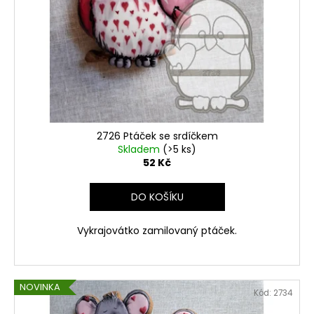
2726 Ptáček se srdíčkem
Skladem
(>5 ks)
52 Kč
DO KOŠÍKU
Vykrajovátko zamilovaný ptáček.
NOVINKA
Kód:
2734