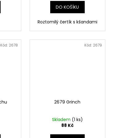
DO KOŠÍKU
Roztomilý čertík s kšandami
Kód:
2678
Kód:
2679
ichu
2679 Grinch
Skladem
(1 ks)
88 Kč