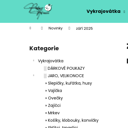
K
Přejít
na
o
Vykrajovátka
obsah
Zpět
Zpět
š
do
do
í
Domů
Novinky
září 2025
k
obchodu
obchodu
P
o
Kategorie
Přeskočit
s
kategorie
t
Vykrajovátka
r
░ DÁRKOVÉ POUKAZY
a
░ JARO, VELIKONOCE
n
» Slepičky, kuřátka, husy
n
» Vajíčka
í
» Ovečky
p
» Zajíčci
a
» Mrkev
n
» Košíky, klobouky, konvičky
e
» Skřítci, trpaslíci