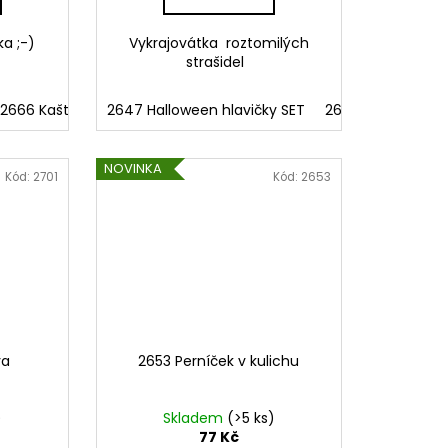
a ;-)
Vykrajovátka roztomilých
strašidel
Srnka3
2666 Kaštánek
2687 Kmen stromu1
2647 Halloween hlavičky SET
2667 Kaštánek s čepicí
2688 Kmen stromu2
2668 Žalud menší
2648 HH Dracula
2689 Kv
NOVINKA
Kód:
2701
Kód:
2653
va
2653 Perníček v kulichu
)
Skladem
(>5 ks)
77 Kč