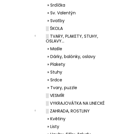
» Srdíčka
» Sv. Valentýn
» Svatby
░ ŠKOLA
░ TVARY, PLAKETY, STUHY,
OSLAVY...
» Mašle
» Dárky, balónky, oslavy
» Plakety
» Stuhy
» Srdce
» Tvary, puzzle
░ VESMÍR
░ VYKRAJOVÁTKA NA LINECKÉ
░ ZAHRADA, ROSTLINY
» Květiny
» Listy