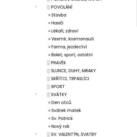
░ POVOLÁNÍ
» Stavba
» Hasiči
» Lékaři, zdraví
» Vesmír, kosmonauti
» Farma, jezdectví
» Balet, sport, ostatní
░ PRAVĚK
░ SLUNCE, DUHY, MRAKY
░ SKŘÍTCI, TRPASLÍCI
░ SPORT
░ SVÁTKY
» Den otců
» Svátek matek
» Sv. Patrick
» Nový rok
░ SV. VALENTÝN, SVATBY