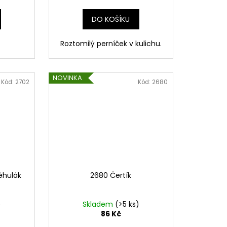
DO KOŠÍKU
Roztomilý perníček v kulichu.
NOVINKA
Kód:
2702
Kód:
2680
ěhulák
2680 Čertík
)
Skladem
(>5 ks)
86 Kč