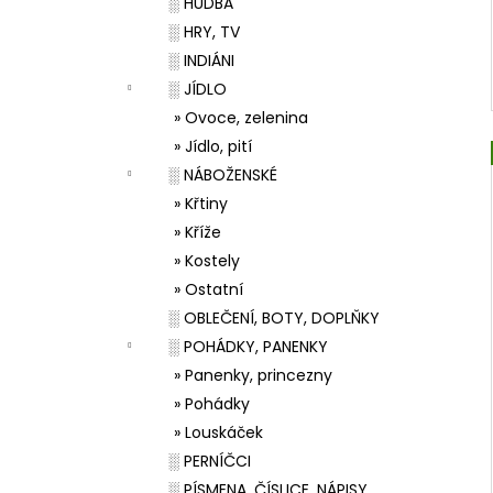
░ HUDBA
░ HRY, TV
░ INDIÁNI
░ JÍDLO
» Ovoce, zelenina
» Jídlo, pití
░ NÁBOŽENSKÉ
» Křtiny
» Kříže
» Kostely
» Ostatní
░ OBLEČENÍ, BOTY, DOPLŇKY
░ POHÁDKY, PANENKY
» Panenky, princezny
» Pohádky
» Louskáček
░ PERNÍČCI
░ PÍSMENA, ČÍSLICE, NÁPISY