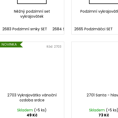
Něžný podzimní set
Podzimní vykrajovátk
vykrajovátek
2683 Podzimní srnky SET
2684 Srnka 1
2665 Podzimáčci SET
2685 Srnka2
2686 
NOVINKA
Kód:
2703
2703 Vykrajovátko vánoční
2701 Santa - hla
ozdoba srdce
Skladem
(>5 ks)
Skladem
(>5 ks
49 Kč
73 Kč