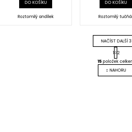
DO KOŠÍKU
DO KOŠÍKU
Roztomilý andílek
Roztomilý tučňá
NAČÍST DALŠÍ 3
S
1
2
t
O
r
15
položek celk
v
á
NAHORU
l
n
k
á
o
d
v
a
á
c
n
í
í
p
r
v
k