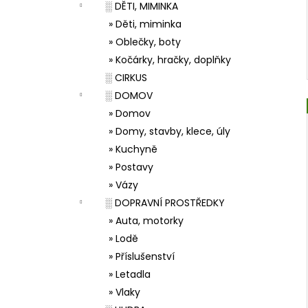
░ DĚTI, MIMINKA
» Děti, miminka
» Oblečky, boty
» Kočárky, hračky, doplňky
░ CIRKUS
░ DOMOV
» Domov
» Domy, stavby, klece, úly
» Kuchyně
» Postavy
» Vázy
░ DOPRAVNÍ PROSTŘEDKY
» Auta, motorky
» Lodě
» Příslušenství
» Letadla
» Vlaky