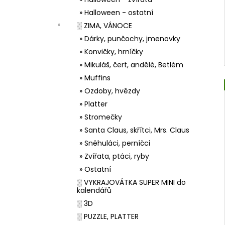
» Halloween - ostatní
░ ZIMA, VÁNOCE
» Dárky, punčochy, jmenovky
» Konvičky, hrníčky
» Mikuláš, čert, andělé, Betlém
» Muffins
» Ozdoby, hvězdy
» Platter
» Stromečky
» Santa Claus, skřítci, Mrs. Claus
» Sněhuláci, perníčci
» Zvířata, ptáci, ryby
» Ostatní
░ VYKRAJOVÁTKA SUPER MINI do
kalendářů
░ 3D
░ PUZZLE, PLATTER