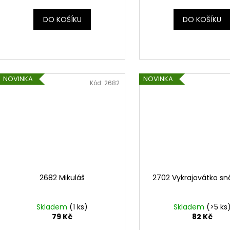
DO KOŠÍKU
DO KOŠÍKU
NOVINKA
NOVINKA
Kód:
2682
2682 Mikuláš
2702 Vykrajovátko sn
Skladem
(1 ks)
Skladem
(>5 ks
79 Kč
82 Kč