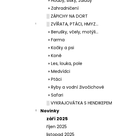
» Houby, šišky, žaludy
» Zahradničení
░ ZÁPICHY NA DORT
░ ZVÍŘATA, PTÁCI, HMYZ...
» Berušky, včely, motýli...
» Farma
» Kočky a psi
» Koně
» Les, louka, pole
» Medvídci
» Ptáci
» Ryby a vodní živočichové
» Safari
░ VYKRAJOVÁTKA S HENDIKEPEM
Novinky
září 2025
říjen 2025
listopad 2025