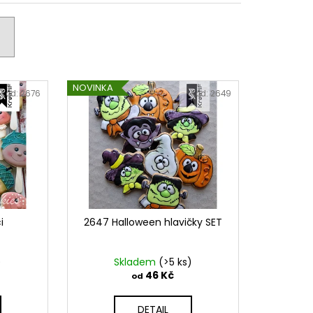
PODZIMNÍ KOLEKCE
NOVINKA
Kód:
2676
Kód:
2649
i
2647 Halloween hlavičky SET
)
Skladem
(>5 ks)
46 Kč
od
DETAIL