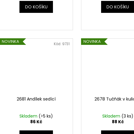
DO KOŠÍKU
DO KOŠÍKU
NOVINKA
NOVINKA
Kód:
9731
2681 Andílek sedící
2678 Tučňák v kul
Skladem
(>5 ks)
Skladem
(3 ks)
86 Kč
88 Kč