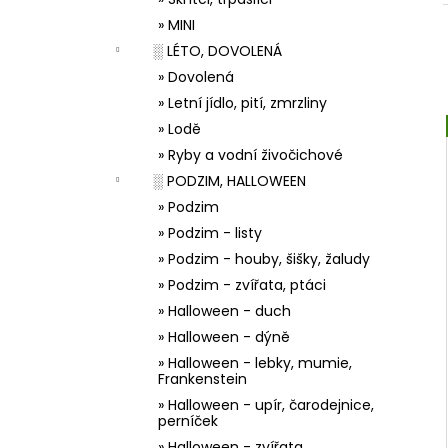
33001 ZDOBÍCÍ SÁČEK
l
» MINI
5 Kč
░ LÉTO, DOVOLENÁ
» Dovolená
» Letní jídlo, pití, zmrzliny
» Lodě
» Ryby a vodní živočichové
░ PODZIM, HALLOWEEN
» Podzim
» Podzim - listy
» Podzim - houby, šišky, žaludy
» Podzim - zvířata, ptáci
» Halloween - duch
» Halloween - dýně
» Halloween - lebky, mumie,
Frankenstein
» Halloween - upír, čarodejnice,
perníček
» Halloween - zvířata