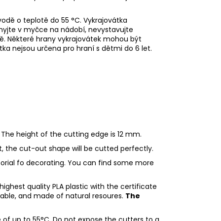
odě o teplotě do 55
°C. Vykrajovátka
myjte v myčce na nádobí, nevystavujte
ě. Některé hrany vykrajovátek mohou být
tka nejsou určena pro hraní s dětmi do 6 let.
 The height of the cutting edge is 12 mm.
ht, the cut-out shape will be cutted perfectly.
utorial fo decorating. You can find some more
ighest quality PLA plastic with the certificate
adable, and made of natural resoures.
The
of up to 55°C. Do not expose the cutters to a