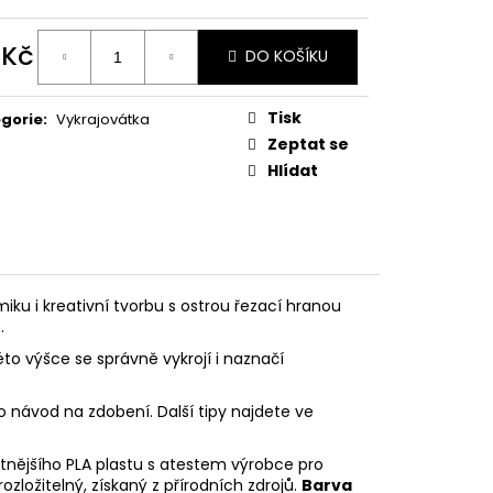
PODZIMNÍ KOLEKCE
 Kč
DO KOŠÍKU
ná
:
Tisk
gorie
:
Vykrajovátka
Zeptat se
Hlídat
iku i kreativní tvorbu s ostrou řezací hranou
.
éto výšce se správně vykrojí i naznačí
o návod na zdobení. Další tipy najdete ve
litnějšího PLA plastu s atestem výrobce pro
rozložitelný, získaný z přírodních zdrojů.
Barva