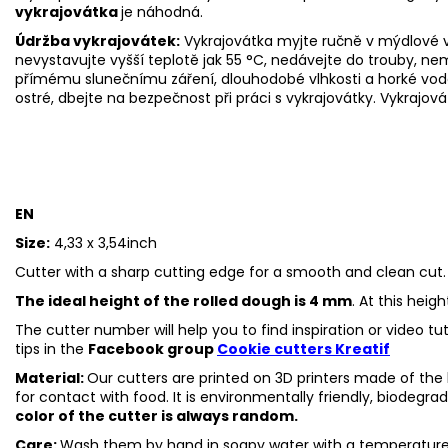
vykrajovátka
je náhodná.
Údržba vykrajovátek:
Vykrajovátka myjte ručně v mýdlové v
nevystavujte vyšší teplotě jak 55
°C, nedávejte do trouby, ne
přímému slunečnímu záření, dlouhodobé vlhkosti a horké vod
ostré, dbejte na bezpečnost při práci s vykrajovátky. Vykrajová
EN
Size:
4,33 x 3,54inch
Cutter with a sharp cutting edge for a smooth and clean cut.
The ideal height of the rolled dough is 4 mm
. At this heig
The cutter number will help you to find inspiration or video t
tips in the
Facebook group
Cookie cutters Kreatif
Material:
Our cutters are printed on 3D printers made of the h
for contact with food. It is environmentally friendly, biodegr
color of the cutter is always random.
Care:
Wash them by hand in soapy water with a temperature 