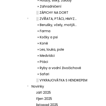
» Houby, šišky, žaludy
» Zahradničení
░ ZÁPICHY NA DORT
░ ZVÍŘATA, PTÁCI, HMYZ...
» Berušky, včely, motýli...
» Farma
» Kočky a psi
» Koně
» Les, louka, pole
» Medvídci
» Ptáci
» Ryby a vodní živočichové
» Safari
░ VYKRAJOVÁTKA S HENDIKEPEM
Novinky
září 2025
říjen 2025
listopad 2025