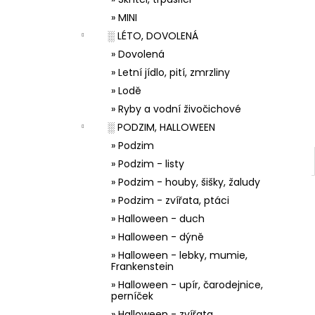
33001 ZDOBÍCÍ SÁČEK
l
» MINI
5 Kč
░ LÉTO, DOVOLENÁ
» Dovolená
» Letní jídlo, pití, zmrzliny
» Lodě
» Ryby a vodní živočichové
░ PODZIM, HALLOWEEN
» Podzim
» Podzim - listy
» Podzim - houby, šišky, žaludy
» Podzim - zvířata, ptáci
» Halloween - duch
» Halloween - dýně
» Halloween - lebky, mumie,
Frankenstein
» Halloween - upír, čarodejnice,
perníček
» Halloween - zvířata