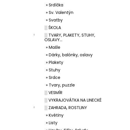
» Srdíčka
» Sv. Valentýn
» Svatby
░ ŠKOLA
░ TVARY, PLAKETY, STUHY,
OSLAVY...
» Mašle
» Dárky, balónky, oslavy
» Plakety
» Stuhy
» Srdce
» Tvary, puzzle
░ VESMÍR
░ VYKRAJOVÁTKA NA LINECKÉ
░ ZAHRADA, ROSTLINY
» Květiny
» Listy