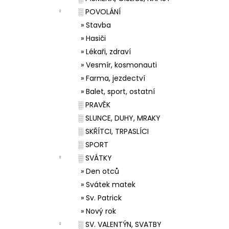
░ POVOLÁNÍ
» Stavba
» Hasiči
» Lékaři, zdraví
» Vesmír, kosmonauti
» Farma, jezdectví
» Balet, sport, ostatní
░ PRAVĚK
░ SLUNCE, DUHY, MRAKY
░ SKŘÍTCI, TRPASLÍCI
░ SPORT
░ SVÁTKY
» Den otců
» Svátek matek
» Sv. Patrick
» Nový rok
░ SV. VALENTÝN, SVATBY