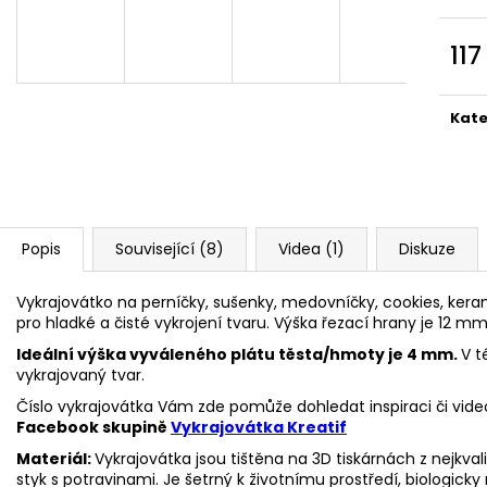
VYKRAJOVÁTKA CHRISTMAS JOY #423
VYKRAJOVÁTKA 
#1584
49 Kč
117
39 Kč
Měr
cena
Kate
Popis
Související (8)
Videa (1)
Diskuze
Vykrajovátko na perníčky, sušenky, medovníčky, cookies, keram
pro hladké a čisté vykrojení tvaru. Výška řezací hrany je 12 mm
Ideální výška vyváleného plátu těsta/hmoty je 4 mm.
V t
vykrajovaný tvar.
Číslo vykrajovátka Vám zde pomůže dohledat inspiraci či vide
Facebook skupině
Vykrajovátka Kreatif
Materiál:
Vykrajovátka jsou tištěna na 3D tiskárnách z nejkva
styk s potravinami. Je šetrný k životnímu prostředí, biologicky 