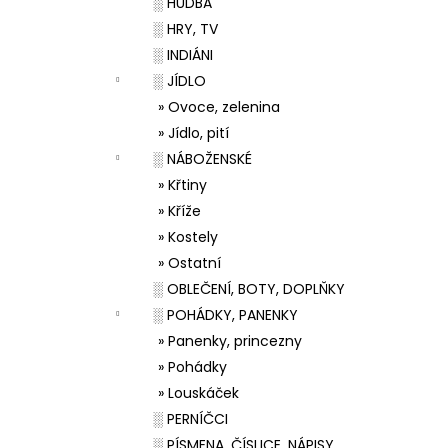
░ HUDBA
░ HRY, TV
░ INDIÁNI
░ JÍDLO
» Ovoce, zelenina
» Jídlo, pití
░ NÁBOŽENSKÉ
» Křtiny
» Kříže
» Kostely
» Ostatní
░ OBLEČENÍ, BOTY, DOPLŇKY
░ POHÁDKY, PANENKY
» Panenky, princezny
» Pohádky
» Louskáček
░ PERNÍČCI
░ PÍSMENA, ČÍSLICE, NÁPISY