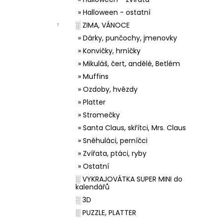
» Halloween - ostatní
░ ZIMA, VÁNOCE
» Dárky, punčochy, jmenovky
» Konvičky, hrníčky
» Mikuláš, čert, andělé, Betlém
» Muffins
» Ozdoby, hvězdy
» Platter
» Stromečky
» Santa Claus, skřítci, Mrs. Claus
» Sněhuláci, perníčci
» Zvířata, ptáci, ryby
» Ostatní
░ VYKRAJOVÁTKA SUPER MINI do
kalendářů
░ 3D
░ PUZZLE, PLATTER