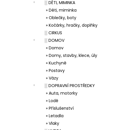
░ DĚTI, MIMINKA
» Děti, miminka
» Oblečky, boty
» Kočárky, hračky, doplňky
░ CIRKUS
░ DOMOV
» Domov
» Domy, stavby, klece, úly
» Kuchyně
» Postavy
» Vázy
░ DOPRAVNÍ PROSTŘEDKY
» Auta, motorky
» Lodě
» Příslušenství
» Letadla
» Vlaky