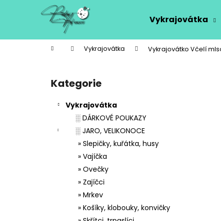
K
Přejít
na
o
Vykrajovátka
obsah
Zpět
Zpět
š
do
do
í
Domů
Vykrajovátka
Vykrajovátko Včelí ml
k
obchodu
obchodu
P
o
Kategorie
Přeskočit
s
kategorie
t
Vykrajovátka
r
░ DÁRKOVÉ POUKAZY
a
░ JARO, VELIKONOCE
n
» Slepičky, kuřátka, husy
n
» Vajíčka
í
» Ovečky
p
» Zajíčci
a
» Mrkev
n
» Košíky, klobouky, konvičky
e
» Skřítci, trpaslíci