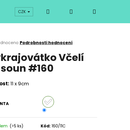
Hledat
Přihlášení
Nákupní
prodej
Kurzy
Odkazy
O vykrajovátkách
CZK
košík
rné
odnoceno
Podrobnosti hodnocení
cení
krajovátko Včelí
ktu
soun #160
ček.
ost:
11 x 9cm
ANTA
Následující
adem
(>5 ks)
Kód:
160/11C