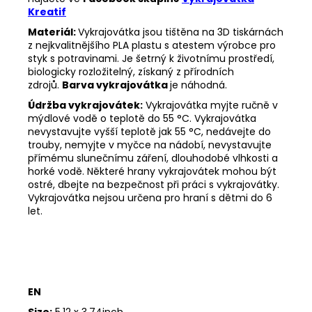
Kreatif
Materiál:
Vykrajovátka jsou tištěna na 3D tiskárnách
z nejkvalitnějšího PLA plastu s atestem výrobce pro
styk s potravinami. Je šetrný k životnímu prostředí,
biologicky rozložitelný, získaný z přírodních
zdrojů.
Barva vykrajovátka
je náhodná.
Údržba vykrajovátek:
Vykrajovátka myjte ručně v
mýdlové vodě o teplotě do 55
°C. Vykrajovátka
nevystavujte vyšší teplotě jak 55
°C, nedávejte do
trouby, nemyjte v myčce na nádobí, nevystavujte
přímému slunečnímu záření, dlouhodobé vlhkosti a
horké vodě. Některé hrany vykrajovátek mohou být
ostré, dbejte na bezpečnost při práci s vykrajovátky.
Vykrajovátka nejsou určena pro hraní s dětmi do 6
let.
EN
Size:
5,12 x 3,74inch