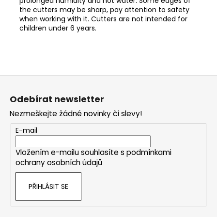
prolonged humidity and hot water. Some edges of
the cutters may be sharp, pay attention to safety
when working with it. Cutters are not intended for
children under 6 years.
Z
á
Odebírat newsletter
p
Nezmeškejte žádné novinky či slevy!
a
t
E-mail
í
Vložením e-mailu souhlasíte s
podmínkami
ochrany osobních údajů
PŘIHLÁSIT SE