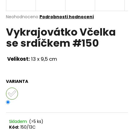
a
j
Průměrné
Neohodnoceno
Podrobnosti hodnocení
í
hodnocení
Vykrajovátko Včelka
produktu
t
je
?
se srdíčkem #150
0,0
z
5
hvězdiček.
Velikost:
13 x 9,5 cm
HLEDAT
VARIANTA
D
o
p
o
r
Skladem
(>5 ks)
Kód:
150/13C
u