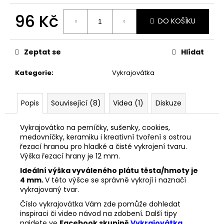
č
u
96 Kč
DO KOŠÍKU
j
e
Měrná
cena:
m
Zeptat se
Hlídat
e
Kategorie
:
Vykrajovátka
VYKRAJOVÁTKA
ŠKOLA
#860
Popis
Související (8)
Videa (1)
Diskuze
37
Kč
Vykrajovátko na perníčky, sušenky, cookies,
medovníčky, keramiku i kreativní tvoření s ostrou
řezací hranou pro hladké a čisté vykrojení tvaru.
Výška řezací hrany je 12 mm.
Ideální výška vyváleného plátu těsta/hmoty je
4 mm.
V této výšce se správně vykrojí i naznačí
vykrajovaný tvar.
Číslo vykrajovátka Vám zde pomůže dohledat
inspiraci či video návod na zdobení. Další tipy
najdete ve
Facebook skupině
Vykrajovátka