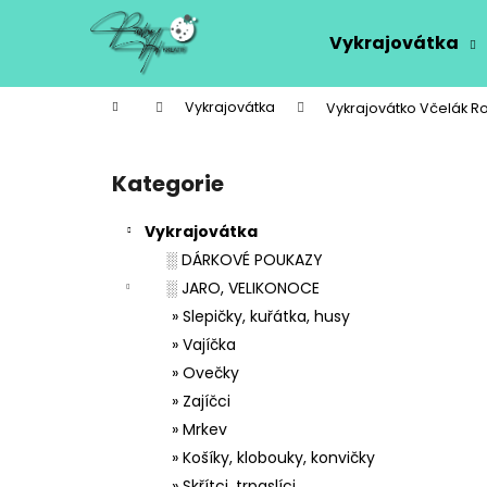
K
Přejít
na
o
Vykrajovátka
obsah
Zpět
Zpět
š
do
do
í
Domů
Vykrajovátka
Vykrajovátko Včelák R
k
obchodu
obchodu
P
o
Kategorie
Přeskočit
s
kategorie
t
Vykrajovátka
r
░ DÁRKOVÉ POUKAZY
a
░ JARO, VELIKONOCE
n
» Slepičky, kuřátka, husy
n
» Vajíčka
í
» Ovečky
p
» Zajíčci
a
» Mrkev
n
» Košíky, klobouky, konvičky
e
» Skřítci, trpaslíci