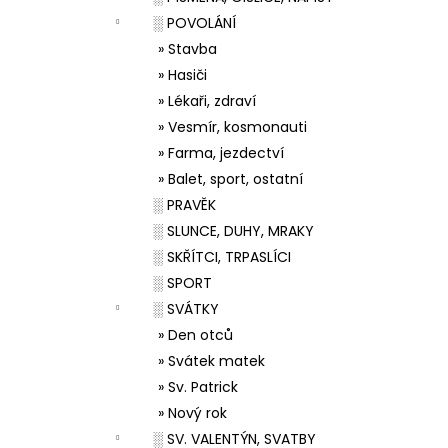
░ POVOLÁNÍ
» Stavba
» Hasiči
» Lékaři, zdraví
» Vesmír, kosmonauti
» Farma, jezdectví
» Balet, sport, ostatní
░ PRAVĚK
░ SLUNCE, DUHY, MRAKY
░ SKŘÍTCI, TRPASLÍCI
░ SPORT
░ SVÁTKY
» Den otců
» Svátek matek
» Sv. Patrick
» Nový rok
░ SV. VALENTÝN, SVATBY