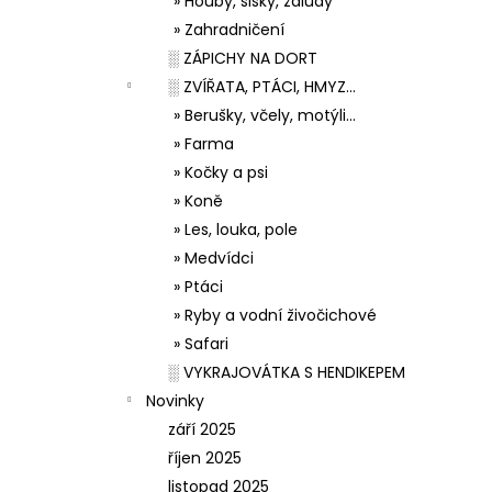
» Houby, šišky, žaludy
» Zahradničení
░ ZÁPICHY NA DORT
░ ZVÍŘATA, PTÁCI, HMYZ...
» Berušky, včely, motýli...
» Farma
» Kočky a psi
» Koně
» Les, louka, pole
» Medvídci
» Ptáci
» Ryby a vodní živočichové
» Safari
░ VYKRAJOVÁTKA S HENDIKEPEM
Novinky
září 2025
říjen 2025
listopad 2025