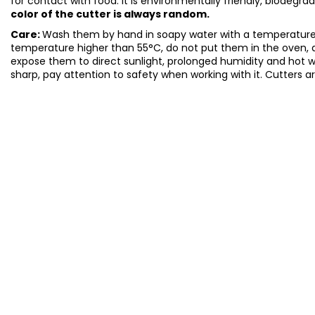
for contact with food. It is environmentally friendly, biodegr
color of the cutter is always random.
Care:
Wash them by hand in soapy water with a temperature 
temperature higher than 55°C, do not put them in the oven, 
expose them to direct sunlight, prolonged humidity and hot 
sharp, pay attention to safety when working with it. Cutters a