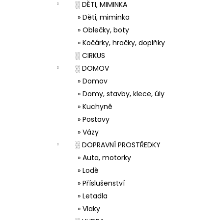
░ DĚTI, MIMINKA
» Děti, miminka
» Oblečky, boty
» Kočárky, hračky, doplňky
░ CIRKUS
░ DOMOV
» Domov
» Domy, stavby, klece, úly
» Kuchyně
» Postavy
» Vázy
░ DOPRAVNÍ PROSTŘEDKY
» Auta, motorky
» Lodě
» Příslušenství
» Letadla
» Vlaky