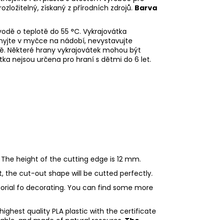
rozložitelný, získaný z přírodních zdrojů.
Barva
odě o teplotě do 55
°C. Vykrajovátka
myjte v myčce na nádobí, nevystavujte
ě. Některé hrany vykrajovátek mohou být
tka nejsou určena pro hraní s dětmi do 6 let.
 The height of the cutting edge is 12 mm.
ht, the cut-out shape will be cutted perfectly.
utorial fo decorating. You can find some more
ighest quality PLA plastic with the certificate