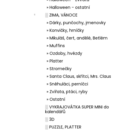
» Halloween - ostatní
░ ZIMA, VÁNOCE
» Dárky, punčochy, jmenovky
» Konvičky, hrníčky
» Mikuláš, čert, andělé, Betlém
» Muffins
» Ozdoby, hvězdy
» Platter
» Stromečky
» Santa Claus, skřítci, Mrs. Claus
» Sněhuláci, perníčci
» Zvířata, ptáci, ryby
» Ostatní
░ VYKRAJOVÁTKA SUPER MINI do
kalendářů
░ 3D
░ PUZZLE, PLATTER