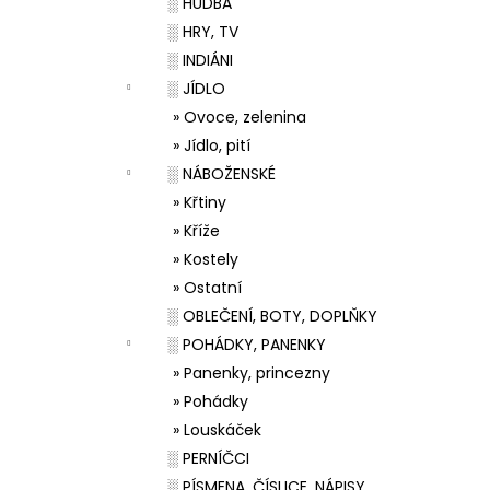
░ HUDBA
░ HRY, TV
░ INDIÁNI
░ JÍDLO
» Ovoce, zelenina
» Jídlo, pití
░ NÁBOŽENSKÉ
» Křtiny
» Kříže
» Kostely
» Ostatní
░ OBLEČENÍ, BOTY, DOPLŇKY
░ POHÁDKY, PANENKY
» Panenky, princezny
» Pohádky
» Louskáček
░ PERNÍČCI
░ PÍSMENA, ČÍSLICE, NÁPISY