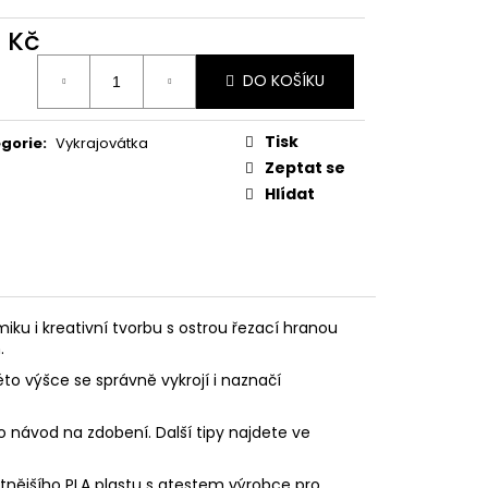
PODZIMNÍ KOLEKCE
2 Kč
ná
DO KOŠÍKU
:
Tisk
gorie
:
Vykrajovátka
Zeptat se
Hlídat
iku i kreativní tvorbu s ostrou řezací hranou
.
éto výšce se správně vykrojí i naznačí
o návod na zdobení. Další tipy najdete ve
litnějšího PLA plastu s atestem výrobce pro