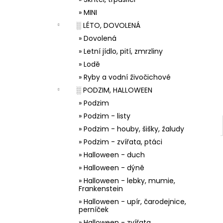
33001 ZDOBÍCÍ SÁČEK
l
» MINI
5 Kč
░ LÉTO, DOVOLENÁ
» Dovolená
» Letní jídlo, pití, zmrzliny
» Lodě
» Ryby a vodní živočichové
░ PODZIM, HALLOWEEN
» Podzim
» Podzim - listy
» Podzim - houby, šišky, žaludy
» Podzim - zvířata, ptáci
» Halloween - duch
» Halloween - dýně
» Halloween - lebky, mumie,
Frankenstein
» Halloween - upír, čarodejnice,
perníček
» Halloween - zvířata