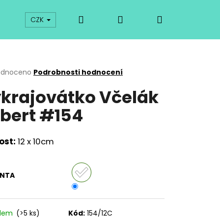
Hledat
Přihlášení
Nákupní
prodej
Kurzy
Odkazy
O vykrajovátkách
CZK
košík
rné
odnoceno
Podrobnosti hodnocení
cení
krajovátko Včelák
ktu
bert #154
ček.
ost:
12 x 10cm
ANTA
Následující
adem
(>5 ks)
Kód:
154/12C