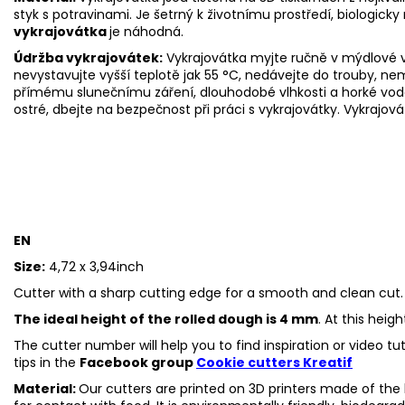
styk s potravinami. Je šetrný k životnímu prostředí, biologicky 
vykrajovátka
je náhodná.
Údržba vykrajovátek:
Vykrajovátka myjte ručně v mýdlové v
nevystavujte vyšší teplotě jak 55
°C, nedávejte do trouby, ne
přímému slunečnímu záření, dlouhodobé vlhkosti a horké vod
ostré, dbejte na bezpečnost při práci s vykrajovátky. Vykrajová
EN
Size:
4,72 x 3,94inch
Cutter with a sharp cutting edge for a smooth and clean cut.
The ideal height of the rolled dough is 4 mm
. At this heig
The cutter number will help you to find inspiration or video t
tips in the
Facebook group
Cookie cutters Kreatif
Material:
Our cutters are printed on 3D printers made of the h