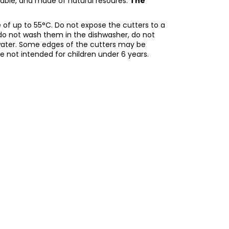
adable, and made of natural resoures.
The
of up to 55°C. Do not expose the cutters to a
do not wash them in the dishwasher, do not
water. Some edges of the cutters may be
re not intended for children under 6 years.