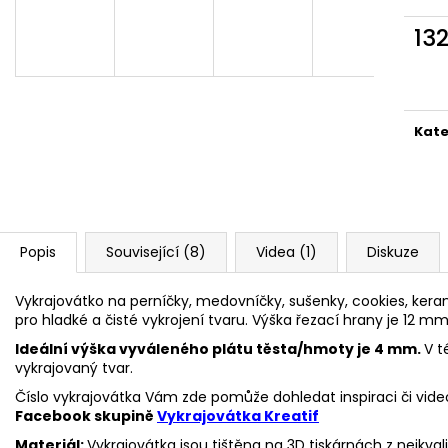
VYKRAJOVÁTKA CHRISTMAS JOY #423
VYKRAJOVÁTKA 
#1584
49 Kč
13
39 Kč
Měr
cena
Kate
Popis
Související (8)
Videa (1)
Diskuze
Vykrajovátko na perníčky, medovníčky, sušenky, cookies, keram
pro hladké a čisté vykrojení tvaru. Výška řezací hrany je 12 mm
Ideální výška vyváleného plátu těsta/hmoty je 4 mm.
V t
vykrajovaný tvar.
Číslo vykrajovátka Vám zde pomůže dohledat inspiraci či vide
Facebook skupině
Vykrajovátka Kreatif
Materiál:
Vykrajovátka jsou tištěna na 3D tiskárnách z nejkva