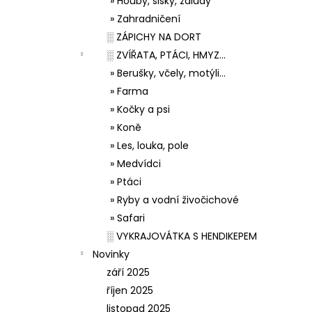
» Houby, šišky, žaludy
» Zahradničení
░ ZÁPICHY NA DORT
░ ZVÍŘATA, PTÁCI, HMYZ...
» Berušky, včely, motýli...
» Farma
» Kočky a psi
» Koně
» Les, louka, pole
» Medvídci
» Ptáci
» Ryby a vodní živočichové
» Safari
░ VYKRAJOVÁTKA S HENDIKEPEM
Novinky
září 2025
říjen 2025
listopad 2025