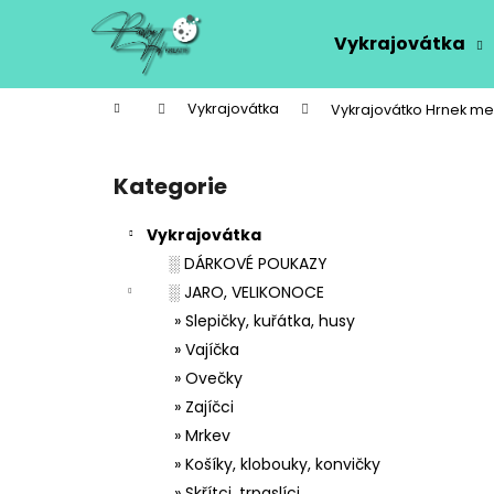
K
Přejít
na
o
Vykrajovátka
obsah
Zpět
Zpět
š
do
do
í
Domů
Vykrajovátka
Vykrajovátko Hrnek m
k
obchodu
obchodu
P
o
Kategorie
Přeskočit
s
kategorie
t
Vykrajovátka
r
░ DÁRKOVÉ POUKAZY
a
░ JARO, VELIKONOCE
n
» Slepičky, kuřátka, husy
n
» Vajíčka
í
» Ovečky
p
» Zajíčci
a
» Mrkev
n
» Košíky, klobouky, konvičky
e
» Skřítci, trpaslíci