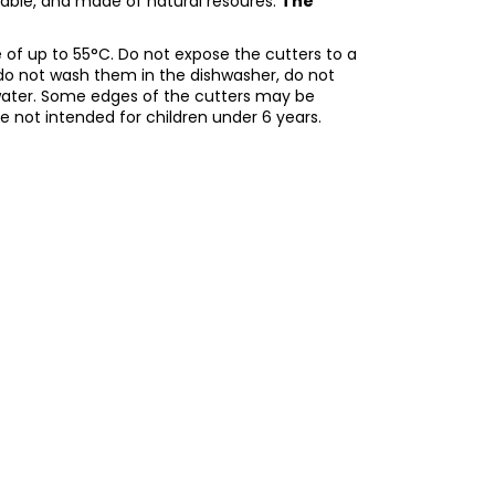
adable, and made of natural resoures.
The
of up to 55°C. Do not expose the cutters to a
do not wash them in the dishwasher, do not
water. Some edges of the cutters may be
re not intended for children under 6 years.