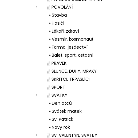
░ POVOLÁNÍ
» Stavba
» Hasiči
» Lékaři, zdraví
» Vesmír, kosmonauti
» Farma, jezdectví
» Balet, sport, ostatní
░ PRAVĚK
░ SLUNCE, DUHY, MRAKY
░ SKŘÍTCI, TRPASLÍCI
░ SPORT
░ SVÁTKY
» Den otců
» Svátek matek
» Sv. Patrick
» Nový rok
░ SV. VALENTÝN, SVATBY