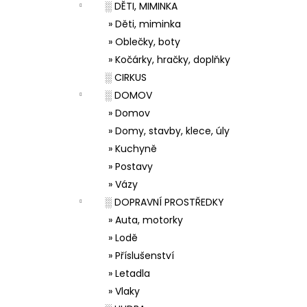
░ DĚTI, MIMINKA
» Děti, miminka
» Oblečky, boty
» Kočárky, hračky, doplňky
░ CIRKUS
░ DOMOV
» Domov
» Domy, stavby, klece, úly
» Kuchyně
» Postavy
» Vázy
░ DOPRAVNÍ PROSTŘEDKY
» Auta, motorky
» Lodě
» Příslušenství
» Letadla
» Vlaky