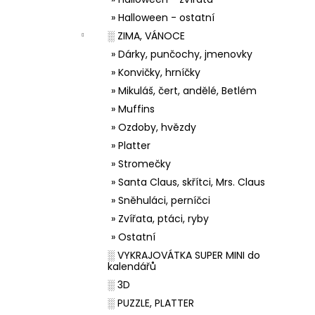
» Halloween - ostatní
░ ZIMA, VÁNOCE
» Dárky, punčochy, jmenovky
» Konvičky, hrníčky
» Mikuláš, čert, andělé, Betlém
» Muffins
» Ozdoby, hvězdy
» Platter
» Stromečky
» Santa Claus, skřítci, Mrs. Claus
» Sněhuláci, perníčci
» Zvířata, ptáci, ryby
» Ostatní
░ VYKRAJOVÁTKA SUPER MINI do
kalendářů
░ 3D
░ PUZZLE, PLATTER