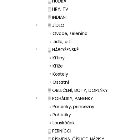
░ HUDBA
░ HRY, TV
░ INDIÁNI
░ JÍDLO
» Ovoce, zelenina
» Jídlo, pití
░ NÁBOŽENSKÉ
» Křtiny
» Kříže
» Kostely
» Ostatní
░ OBLEČENÍ, BOTY, DOPLŇKY
░ POHÁDKY, PANENKY
» Panenky, princezny
» Pohádky
» Louskáček
░ PERNÍČCI
░ PÍSMENA, ČÍSLICE, NÁPISY