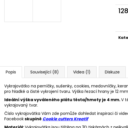
VYKRAJOVÁTKA CHRISTMAS JOY #423
VYKRAJOVÁTKA 
#1584
49 Kč
12
39 Kč
Měr
cena
Kate
Popis
Související (8)
Videa (1)
Diskuze
Vykrajovátko na perníčky, sušenky, cookies, medovníčky, kerami
pro hladké a čisté vykrojení tvaru. Výška řezací hrany je 12 mm
Ideální výška vyváleného plátu těsta/hmoty je 4 mm.
V t
vykrajovaný tvar.
Číslo vykrajovátka Vám zde pomůže dohledat inspiraci či vide
Facebook
skupině
Cookie cutters Kreatif
Materiál:
Vykrajovátka jsou tištěna na 3D tiskárnách z nejkva