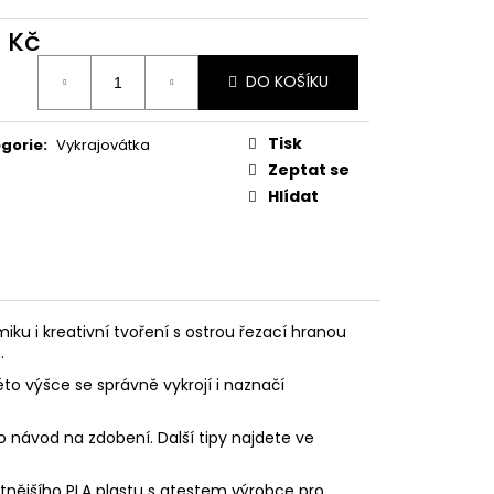
PODZIMNÍ KOLEKCE
8 Kč
ná
DO KOŠÍKU
:
Tisk
gorie
:
Vykrajovátka
Zeptat se
Hlídat
ku i kreativní tvoření s ostrou řezací hranou
.
éto výšce se správně vykrojí i naznačí
o návod na zdobení. Další tipy najdete ve
litnějšího PLA plastu s atestem výrobce pro