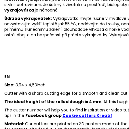
styk s potravinami. Je šetrný k životnímu prostředí, biologicky 
vykrajovátka
je náhodná.
Údržba vykrajovátek:
Vykrajovátka myjte ručně v mýdlové v
nevystavujte vyšší teplotě jak 55
°C, nedávejte do trouby, ne
přímému slunečnímu záření, dlouhodobé vlhkosti a horké vod
ostré, dbejte na bezpečnost při práci s vykrajovátky. Vykrajová
EN
Size:
3,94 x 4,53inch
Cutter with a sharp cutting edge for a smooth and clean cut.
The ideal height of the rolled dough is 4 mm
. At this heig
The cutter number will help you to find inspiration or video t
tips in the
Facebook group
Cookie cutters Kreatif
Material:
Our cutters are printed on 3D printers made of the h