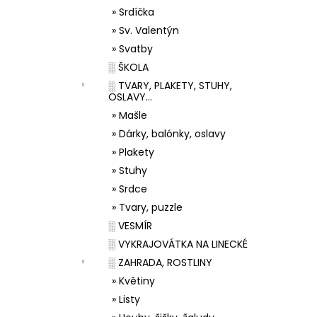
» Srdíčka
» Sv. Valentýn
» Svatby
░ ŠKOLA
░ TVARY, PLAKETY, STUHY,
OSLAVY...
» Mašle
» Dárky, balónky, oslavy
» Plakety
» Stuhy
» Srdce
» Tvary, puzzle
░ VESMÍR
░ VYKRAJOVÁTKA NA LINECKÉ
░ ZAHRADA, ROSTLINY
» Květiny
» Listy