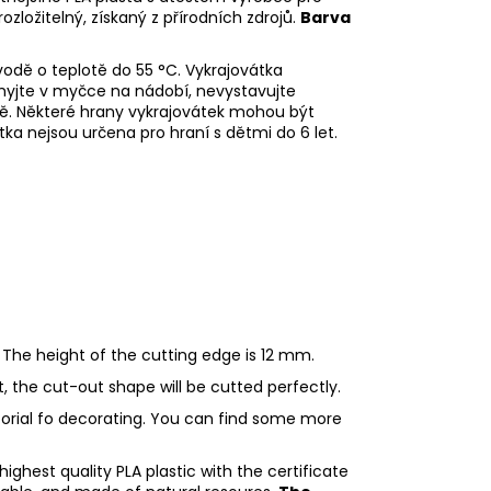
rozložitelný, získaný z přírodních zdrojů.
Barva
odě o teplotě do 55
°C. Vykrajovátka
myjte v myčce na nádobí, nevystavujte
ě. Některé hrany vykrajovátek mohou být
tka nejsou určena pro hraní s dětmi do 6 let.
 The height of the cutting edge is 12 mm.
ht, the cut-out shape will be cutted perfectly.
utorial fo decorating. You can find some more
ighest quality PLA plastic with the certificate