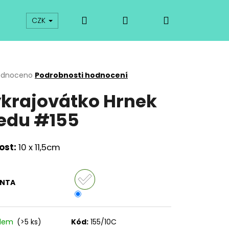
Hledat
Přihlášení
Nákupní
prodej
Kurzy
Odkazy
O vykrajovátkách
CZK
košík
rné
odnoceno
Podrobnosti hodnocení
cení
krajovátko Hrnek
ktu
edu #155
ček.
ost:
10 x 11,5cm
ANTA
Následující
adem
(>5 ks)
Kód:
155/10C