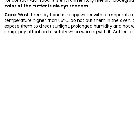
for contact with food. It is environmentally friendly, biodegr
color of the cutter is always random.
Care:
Wash them by hand in soapy water with a temperature 
temperature higher than 55°C, do not put them in the oven, 
expose them to direct sunlight, prolonged humidity and hot 
sharp, pay attention to safety when working with it. Cutters a