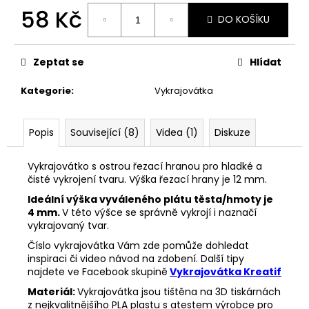
č
58 Kč
u
DO KOŠÍKU
j
Měrná
e
cena:
m
Zeptat se
Hlídat
e
Kategorie
:
Vykrajovátka
33001
ZDOBÍCÍ
Popis
Související (8)
Videa (1)
Diskuze
SÁČEK
5
Vykrajovátko s ostrou řezací hranou pro hladké a
Kč
čisté vykrojení tvaru. Výška řezací hrany je 12 mm.
Ideální výška vyváleného plátu těsta/hmoty je
4 mm.
V této výšce se správně vykrojí i naznačí
vykrajovaný tvar.
Číslo vykrajovátka Vám zde pomůže dohledat
inspiraci či video návod na zdobení. Další tipy
najdete ve Facebook
skupině
Vykrajovátka Kreatif
Materiál:
Vykrajovátka jsou tištěna na 3D tiskárnách
z nejkvalitnějšího PLA plastu s atestem výrobce pro