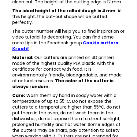
clean cut. The height of the cutting edge is 12 mm.
The ideal height of the rolled dough is 4 mm
. At
this height, the cut-out shape will be cutted
perfectly.
The cutter number will help you to find inspiration or
video tutorial fo decorating. You can find some
more tips in the
Facebook group
Cookie cutters
Kreatif
Material:
Our cutters are printed on 3D printers
made of the highest quality PLA plastic with the
certificate for contact with food. It is
environmentally friendly, biodegradable, and made
of natural resoures.
The color of the cutter is
always random.
Care:
Wash them by hand in soapy water with a
temperature of up to 55°C. Do not expose the
cutters to a temperature higher than 55°C, do not
put them in the oven, do not wash them in the
dishwasher, do not expose them to direct sunlight,
prolonged humidity and hot water. Some edges of
the cutters may be sharp, pay attention to safety
when working with it. Cutters are not intended for