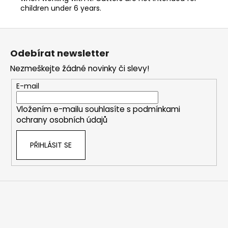
children under 6 years.
Z
á
Odebírat newsletter
p
Nezmeškejte žádné novinky či slevy!
a
t
E-mail
í
Vložením e-mailu souhlasíte s
podmínkami
ochrany osobních údajů
PŘIHLÁSIT SE