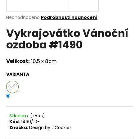
a
j
Průměrné
Neohodnoceno
Podrobnosti hodnocení
í
hodnocení
Vykrajovátko Vánoční
produktu
t
je
?
ozdoba #1490
0,0
z
5
hvězdiček.
Velikost:
10,5 x 8cm
HLEDAT
VARIANTA
D
o
p
Skladem
(>5 ks)
o
Kód:
1490/10-
r
Značka:
Design by J.Cookies
u