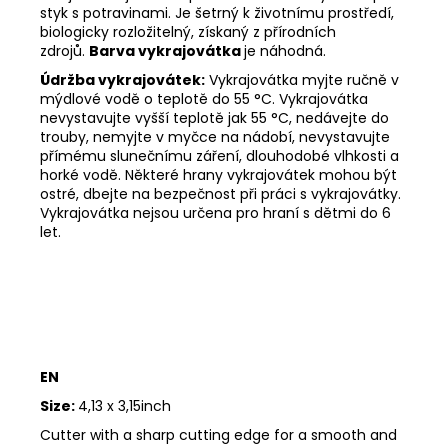
styk s potravinami. Je šetrný k životnímu prostředí,
biologicky rozložitelný, získaný z přírodních
zdrojů.
Barva vykrajovátka
je náhodná.
Údržba vykrajovátek:
Vykrajovátka myjte ručně v
mýdlové vodě o teplotě do 55
°C. Vykrajovátka
nevystavujte vyšší teplotě jak 55
°C, nedávejte do
trouby, nemyjte v myčce na nádobí, nevystavujte
přímému slunečnímu záření, dlouhodobé vlhkosti a
horké vodě. Některé hrany vykrajovátek mohou být
ostré, dbejte na bezpečnost při práci s vykrajovátky.
Vykrajovátka nejsou určena pro hraní s dětmi do 6
let.
EN
Size:
4,13 x 3,15inch
Cutter with a sharp cutting edge for a smooth and