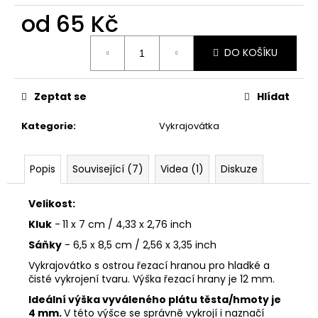
č
od
65 Kč
u
j
Měrná
e
DO KOŠÍKU
cena:
m
e
Zeptat se
Hlídat
VYKRAJOVÁTKA
Kategorie
:
Vykrajovátka
PODZIMNÍ
KOLEKCE
#1584
Popis
Související (7)
Videa (1)
Diskuze
39
Kč
Velikost:
Kluk
-
11 x 7 cm / 4,33 x 2,76 inch
Sáňky
- 6,5 x 8,5 cm / 2,56 x 3,35 inch
Vykrajovátko s ostrou řezací hranou pro hladké a
čisté vykrojení tvaru. Výška řezací hrany je 12 mm.
Ideální výška vyváleného plátu těsta/hmoty je
4 mm.
V této výšce se správně vykrojí i naznačí