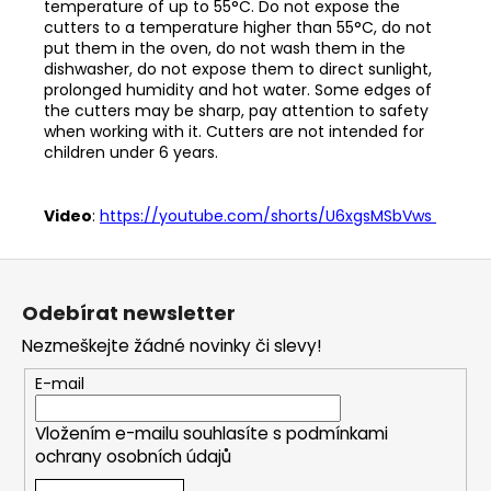
temperature of up to 55°C. Do not expose the
cutters to a temperature higher than 55°C, do not
put them in the oven, do not wash them in the
dishwasher, do not expose them to direct sunlight,
prolonged humidity and hot water. Some edges of
the cutters may be sharp, pay attention to safety
when working with it. Cutters are not intended for
children under 6 years.
Video
:
https://youtube.com/shorts/U6xgsMSbVws
Z
á
Odebírat newsletter
p
Nezmeškejte žádné novinky či slevy!
a
t
E-mail
í
Vložením e-mailu souhlasíte s
podmínkami
ochrany osobních údajů