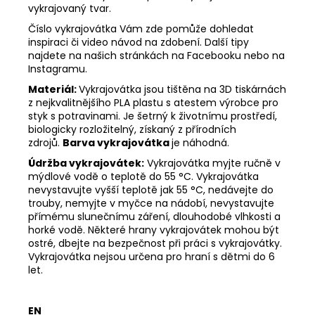
vykrajovaný tvar.
Číslo vykrajovátka Vám zde pomůže dohledat
inspiraci či video návod na zdobení. Další tipy
najdete na našich stránkách na Facebooku nebo na
Instagramu.
Materiál:
Vykrajovátka jsou tištěna na 3D tiskárnách
z nejkvalitnějšího PLA plastu s atestem výrobce pro
styk s potravinami. Je šetrný k životnímu prostředí,
biologicky rozložitelný, získaný z přírodních
zdrojů.
Barva vykrajovátka
je náhodná.
Údržba vykrajovátek:
Vykrajovátka myjte ručně v
mýdlové vodě o teplotě do 55
°C. Vykrajovátka
nevystavujte vyšší teplotě jak 55
°C, nedávejte do
trouby, nemyjte v myčce na nádobí, nevystavujte
přímému slunečnímu záření, dlouhodobé vlhkosti a
horké vodě. Některé hrany vykrajovátek mohou být
ostré, dbejte na bezpečnost při práci s vykrajovátky.
Vykrajovátka nejsou určena pro hraní s dětmi do 6
let.
EN