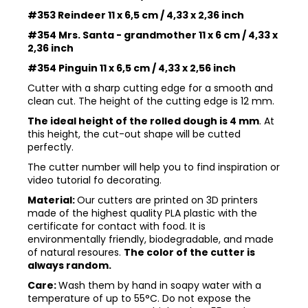
#353 Reindeer 11 x 6,5 cm / 4,33 x 2,36 inch
#354 Mrs. Santa - grandmother 11 x 6 cm / 4,33 x
2,36 inch
#354 Pinguin 11 x 6,5 cm / 4,33 x 2,56 inch
Cutter with a sharp cutting edge for a smooth and
clean cut. The height of the cutting edge is 12 mm.
The ideal height of the rolled dough is 4 mm
. At
this height, the cut-out shape will be cutted
perfectly.
The cutter number will help you to find inspiration or
video tutorial fo decorating.
Material:
Our cutters are printed on 3D printers
made of the highest quality PLA plastic with the
certificate for contact with food. It is
environmentally friendly, biodegradable, and made
of natural resoures.
The color of the cutter is
always random.
Care:
Wash them by hand in soapy water with a
temperature of up to 55°C. Do not expose the