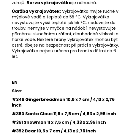
zdrojů.
Barva vykrajovátka
je náhodná.
Údržba vykrajovátek:
Vykrajovátka myjte ručně v
mýdlové vodě o teplotě do 55
°C. Vykrajovátka
nevystavujte vyšší teplotě jak 55
°C, nedávejte do
trouby, nemyjte v myčce na nádobí, nevystavujte
přímému slunečnímu záření, dlouhodobé vlhkosti a
horké vodě. Některé hrany vykrajovátek mohou být
ostré, dbejte na bezpečnost při práci s vykrajovátky.
Vykrajovátka nejsou určena pro hraní s dětmi do 6
let.
EN
Size:
#349 Gingerbreadman 10,5 x 7 cm / 4,13 x 2,76
inch
#350 Santa Claus 11,5 x 7,5 cm / 4,53 x 2,95 inch
#351 Snowman 11 x 7,5 cm / 4,33 x 2,95 inch
#352 Bear 10,5 x 7 cm / 4,13 x 2,76 inch