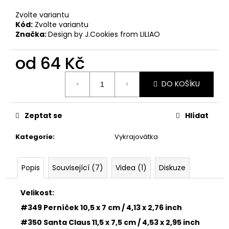
č
u
Zvolte variantu
j
Kód:
Zvolte variantu
e
Značka:
Design by J.Cookies from LILIAO
m
e
od
64 Kč
Měrná
DO KOŠÍKU
cena:
33001
ZDOBÍCÍ
SÁČEK
Zeptat se
Hlídat
5
Kč
Kategorie
:
Vykrajovátka
Popis
Související (7)
Videa (1)
Diskuze
Velikost:
#349 Perníček 10,5 x 7 cm / 4,13 x 2,76 inch
#350 Santa Claus 11,5 x 7,5 cm / 4,53 x 2,95 inch