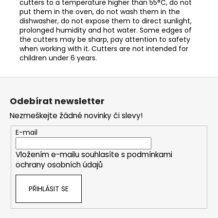
cutters to a temperature higher than 55°C, do not
put them in the oven, do not wash them in the
dishwasher, do not expose them to direct sunlight,
prolonged humidity and hot water. Some edges of
the cutters may be sharp, pay attention to safety
when working with it. Cutters are not intended for
children under 6 years.
Z
á
Odebírat newsletter
p
Nezmeškejte žádné novinky či slevy!
a
t
E-mail
í
Vložením e-mailu souhlasíte s
podmínkami
ochrany osobních údajů
PŘIHLÁSIT SE