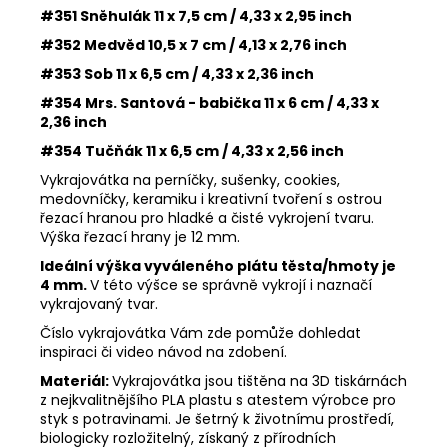
#351 Sněhulák 11 x 7,5 cm / 4,33 x 2,95 inch
#352 Medvěd 10,5 x 7 cm / 4,13 x 2,76 inch
#353 Sob 11 x 6,5 cm / 4,33 x 2,36 inch
#354 Mrs. Santová - babička 11 x 6 cm / 4,33 x
2,36 inch
#354 Tučňák 11 x 6,5 cm / 4,33 x 2,56 inch
Vykrajovátka na perníčky, sušenky, cookies,
medovníčky, keramiku i kreativní tvoření s ostrou
řezací hranou pro hladké a čisté vykrojení tvaru.
Výška řezací hrany je 12 mm.
Ideální výška vyváleného plátu těsta/hmoty je
4 mm.
V této výšce se správně vykrojí i naznačí
vykrajovaný tvar.
Číslo vykrajovátka Vám zde pomůže dohledat
inspiraci či video návod na zdobení.
Materiál:
Vykrajovátka jsou tištěna na 3D tiskárnách
z nejkvalitnějšího PLA plastu s atestem výrobce pro
styk s potravinami. Je šetrný k životnímu prostředí,
biologicky rozložitelný, získaný z přírodních