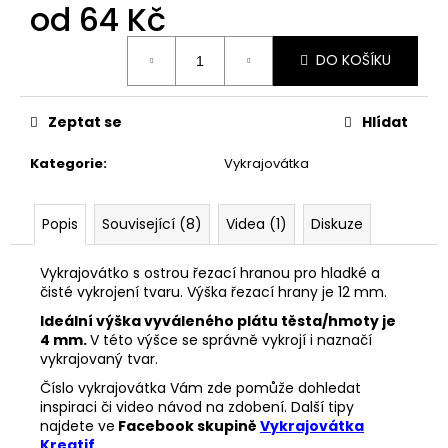
č
od
64 Kč
u
j
Měrná
DO KOŠÍKU
cena:
e
m
e
Zeptat se
Hlídat
Kategorie
:
Vykrajovátka
33001
ZDOBÍCÍ
SÁČEK
Popis
Související (8)
Videa (1)
Diskuze
5
Kč
Vykrajovátko s ostrou řezací hranou pro hladké a
čisté vykrojení tvaru. Výška řezací hrany je 12 mm.
Ideální výška vyváleného plátu těsta/hmoty je
4 mm.
V této výšce se správně vykrojí i naznačí
vykrajovaný tvar.
Číslo vykrajovátka Vám zde pomůže dohledat
inspiraci či video návod na zdobení. Další tipy
najdete ve
Facebook skupině
Vykrajovátka
Kreatif