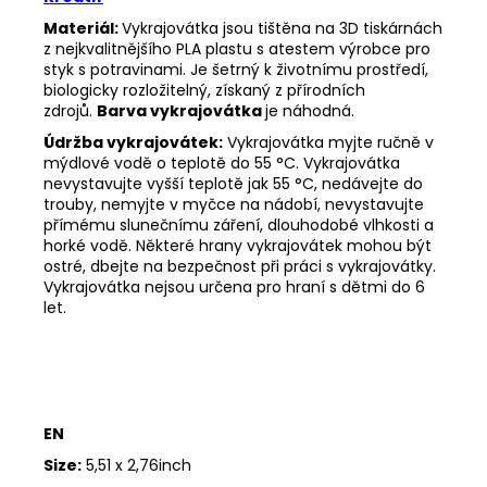
Materiál:
Vykrajovátka jsou tištěna na 3D tiskárnách
z nejkvalitnějšího PLA plastu s atestem výrobce pro
styk s potravinami. Je šetrný k životnímu prostředí,
biologicky rozložitelný, získaný z přírodních
zdrojů.
Barva vykrajovátka
je náhodná.
Údržba vykrajovátek:
Vykrajovátka myjte ručně v
mýdlové vodě o teplotě do 55
°C. Vykrajovátka
nevystavujte vyšší teplotě jak 55
°C, nedávejte do
trouby, nemyjte v myčce na nádobí, nevystavujte
přímému slunečnímu záření, dlouhodobé vlhkosti a
horké vodě. Některé hrany vykrajovátek mohou být
ostré, dbejte na bezpečnost při práci s vykrajovátky.
Vykrajovátka nejsou určena pro hraní s dětmi do 6
let.
EN
Size:
5,51 x 2,76inch