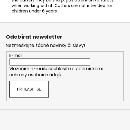
when working with it. Cutters are not intended for
children under 6 years
Z
á
Odebírat newsletter
p
Nezmeškejte žádné novinky či slevy!
a
t
E-mail
í
Vložením e-mailu souhlasíte s
podmínkami
ochrany osobních údajů
PŘIHLÁSIT SE