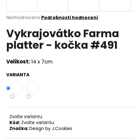
a
j
Průměrné
Neohodnoceno
Podrobnosti hodnocení
í
hodnocení
Vykrajovátko Farma
produktu
t
je
?
platter - kočka #491
0,0
z
5
hvězdiček.
Velikost:
14 x 7cm
HLEDAT
VARIANTA
D
o
p
Zvolte variantu
o
Kód:
Zvolte variantu
r
Značka:
Design by J.Cookies
u