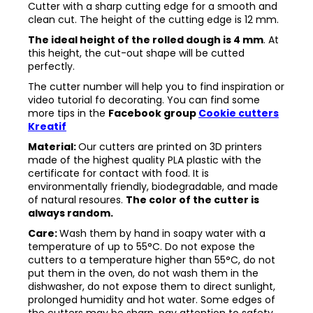
Cutter with a sharp cutting edge for a smooth and
clean cut. The height of the cutting edge is 12 mm.
The ideal height of the rolled dough is 4 mm
. At
this height, the cut-out shape will be cutted
perfectly.
The cutter number will help you to find inspiration or
video tutorial fo decorating. You can find some
more tips in the
Facebook group
Cookie cutters
Kreatif
Material:
Our cutters are printed on 3D printers
made of the highest quality PLA plastic with the
certificate for contact with food. It is
environmentally friendly, biodegradable, and made
of natural resoures.
The color of the cutter is
always random.
Care:
Wash them by hand in soapy water with a
temperature of up to 55°C. Do not expose the
cutters to a temperature higher than 55°C, do not
put them in the oven, do not wash them in the
dishwasher, do not expose them to direct sunlight,
prolonged humidity and hot water. Some edges of
the cutters may be sharp, pay attention to safety