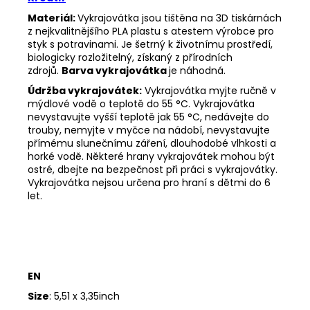
Materiál:
Vykrajovátka jsou tištěna na 3D tiskárnách
z nejkvalitnějšího PLA plastu s atestem výrobce pro
styk s potravinami. Je šetrný k životnímu prostředí,
biologicky rozložitelný, získaný z přírodních
zdrojů.
Barva vykrajovátka
je náhodná.
Údržba vykrajovátek:
Vykrajovátka myjte ručně v
mýdlové vodě o teplotě do 55
°C. Vykrajovátka
nevystavujte vyšší teplotě jak 55
°C, nedávejte do
trouby, nemyjte v myčce na nádobí, nevystavujte
přímému slunečnímu záření, dlouhodobé vlhkosti a
horké vodě. Některé hrany vykrajovátek mohou být
ostré, dbejte na bezpečnost při práci s vykrajovátky.
Vykrajovátka nejsou určena pro hraní s dětmi do 6
let.
EN
Size
: 5,51 x 3,35inch