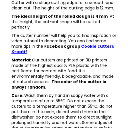
Cutter with a sharp cutting edge for a smooth and
clean cut. The height of the cutting edge is 12 mm.
The ideal height of the rolled dough is 4 mm
. At
this height, the cut-out shape will be cutted
perfectly.
The cutter number will help you to find inspiration or
video tutorial fo decorating. You can find some
more tips in the
Facebook group
Cookie cutters
Kreatif
Material:
Our cutters are printed on 3D printers
made of the highest quality PLA plastic with the
certificate for contact with food. It is
environmentally friendly, biodegradable, and made
of natural resoures.
The color of the cutter is
always random.
Care:
Wash them by hand in soapy water with a
temperature of up to 55°C. Do not expose the
cutters to a temperature higher than 55°C, do not
put them in the oven, do not wash them in the
dishwasher, do not expose them to direct sunlight,
prolonged humidity and hot water. Some edges of
the cutters may be sharp, pay attention to safety