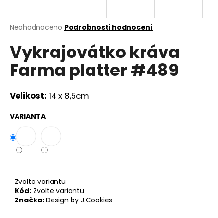
a
j
Průměrné
Neohodnoceno
Podrobnosti hodnocení
í
hodnocení
Vykrajovátko kráva
produktu
t
je
?
Farma platter #489
0,0
z
5
hvězdiček.
Velikost:
14 x 8,5cm
HLEDAT
VARIANTA
D
o
p
Zvolte variantu
o
Kód:
Zvolte variantu
r
Značka:
Design by J.Cookies
u