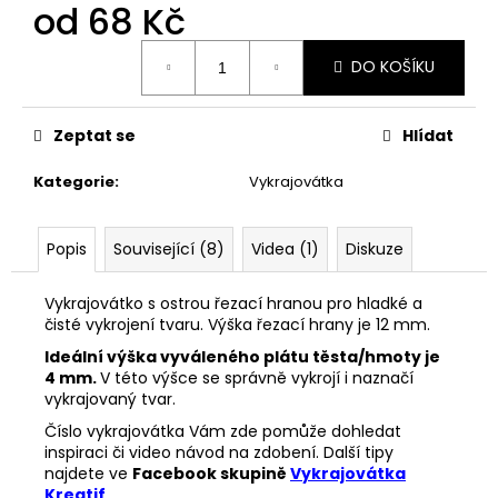
č
od
68 Kč
u
j
Měrná
DO KOŠÍKU
cena:
e
m
e
Zeptat se
Hlídat
Kategorie
:
Vykrajovátka
VYKRAJOVÁTKA
SNĚHULÁKOVÉ
VÁNOCE
#1843
Popis
Související (8)
Videa (1)
Diskuze
53
Kč
Vykrajovátko s ostrou řezací hranou pro hladké a
čisté vykrojení tvaru. Výška řezací hrany je 12 mm.
Ideální výška vyváleného plátu těsta/hmoty je
4 mm.
V této výšce se správně vykrojí i naznačí
vykrajovaný tvar.
Číslo vykrajovátka Vám zde pomůže dohledat
inspiraci či video návod na zdobení. Další tipy
najdete ve
Facebook skupině
Vykrajovátka
Kreatif