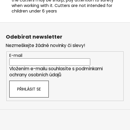
when working with it. Cutters are not intended for
children under 6 years
Z
á
Odebírat newsletter
p
Nezmeškejte žádné novinky či slevy!
a
t
E-mail
í
Vložením e-mailu souhlasíte s
podmínkami
ochrany osobních údajů
PŘIHLÁSIT SE