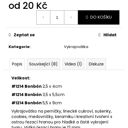
č
od
20 Kč
u
j
Měrná
DO KOŠÍKU
cena:
e
m
e
Zeptat se
Hlídat
Kategorie
:
Vykrajovátka
VYKRAJOVÁTKA
SNĚHULÁKOVÉ
VÁNOCE
#1843
Popis
Související (8)
Videa (1)
Diskuze
53
Kč
Velikost:
#1214 Bonbón
2,5 x 4cm
#1214 Bonbón
3,5 x 5,5cm
#1214 Bonbón
5,5 x 9cm
Vykrajovátko na perníčky, linecké cukroví, sušenky,
cookies, medovníčky, keramiku i kreativní tvoření s
ostrou řezací hranou pro hladké a čisté vykrojení
tvaru. Výška řezací hrany je 12 mm.