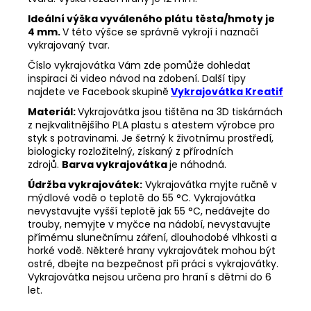
Ideální výška vyváleného plátu těsta/hmoty je
4 mm.
V této výšce se správně vykrojí i naznačí
vykrajovaný tvar.
Číslo vykrajovátka Vám zde pomůže dohledat
inspiraci či video návod na zdobení. Další tipy
najdete ve Facebook
skupině
Vykrajovátka Kreatif
Materiál:
Vykrajovátka jsou tištěna na 3D tiskárnách
z nejkvalitnějšího PLA plastu s atestem výrobce pro
styk s potravinami. Je šetrný k životnímu prostředí,
biologicky rozložitelný, získaný z přírodních
zdrojů.
Barva vykrajovátka
je náhodná.
Údržba vykrajovátek:
Vykrajovátka myjte ručně v
mýdlové vodě o teplotě do 55
°C. Vykrajovátka
nevystavujte vyšší teplotě jak 55
°C, nedávejte do
trouby, nemyjte v myčce na nádobí, nevystavujte
přímému slunečnímu záření, dlouhodobé vlhkosti a
horké vodě. Některé hrany vykrajovátek mohou být
ostré, dbejte na bezpečnost při práci s vykrajovátky.
Vykrajovátka nejsou určena pro hraní s dětmi do 6
let.