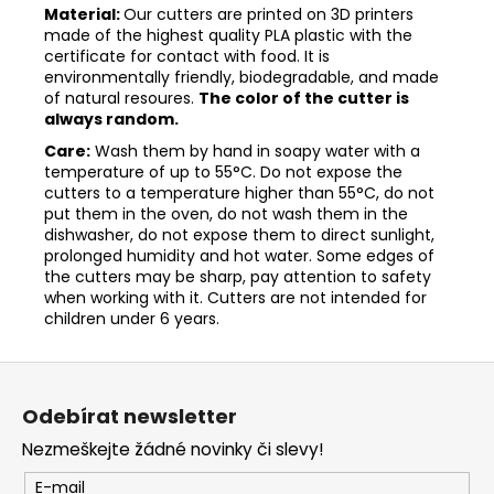
Material:
Our cutters are printed on 3D printers
made of the highest quality PLA plastic with the
certificate for contact with food. It is
environmentally friendly, biodegradable, and made
of natural resoures.
The color of the cutter is
always random.
Care:
Wash them by hand in soapy water with a
temperature of up to 55°C. Do not expose the
cutters to a temperature higher than 55°C, do not
put them in the oven, do not wash them in the
dishwasher, do not expose them to direct sunlight,
prolonged humidity and hot water. Some edges of
the cutters may be sharp, pay attention to safety
when working with it. Cutters are not intended for
children under 6 years.
Z
á
Odebírat newsletter
p
Nezmeškejte žádné novinky či slevy!
a
t
E-mail