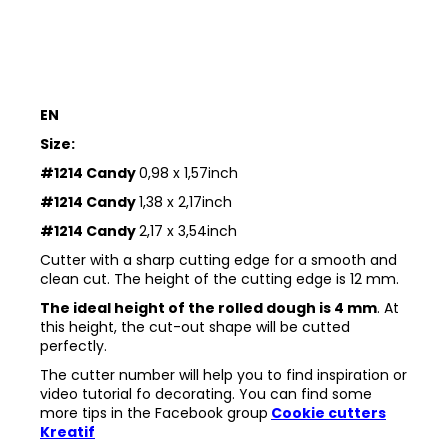
EN
Size:
#1214 Candy
0,98 x 1,57inch
#1214 Candy
1,38 x 2,17inch
#1214 Candy
2,17 x 3,54inch
Cutter with a sharp cutting edge for a smooth and
clean cut. The height of the cutting edge is 12 mm.
The ideal height of the rolled dough is 4 mm
. At
this height, the cut-out shape will be cutted
perfectly.
The cutter number will help you to find inspiration or
video tutorial fo decorating. You can find some
more tips in the
Facebook group
Cookie cutters
Kreatif