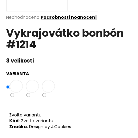
a
j
Průměrné
Neohodnoceno
Podrobnosti hodnocení
í
hodnocení
Vykrajovátko bonbón
produktu
t
je
?
#1214
0,0
z
5
hvězdiček.
3 velikosti
HLEDAT
VARIANTA
D
o
p
Zvolte variantu
o
Kód:
Zvolte variantu
r
Značka:
Design by J.Cookies
u