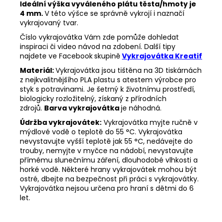
Ideální výška vyváleného plátu těsta/hmoty je
4 mm.
V této výšce se správně vykrojí i naznačí
vykrajovaný tvar.
Číslo vykrajovátka Vám zde pomůže dohledat
inspiraci či video návod na zdobení. Další tipy
najdete ve Facebook
skupině
Vykrajovátka Kreatif
Materiál:
Vykrajovátka jsou tištěna na 3D tiskárnách
z nejkvalitnějšího PLA plastu s atestem výrobce pro
styk s potravinami. Je šetrný k životnímu prostředí,
biologicky rozložitelný, získaný z přírodních
zdrojů.
Barva vykrajovátka
je náhodná.
Údržba vykrajovátek:
Vykrajovátka myjte ručně v
mýdlové vodě o teplotě do 55
°C. Vykrajovátka
nevystavujte vyšší teplotě jak 55
°C, nedávejte do
trouby, nemyjte v myčce na nádobí, nevystavujte
přímému slunečnímu záření, dlouhodobé vlhkosti a
horké vodě. Některé hrany vykrajovátek mohou být
ostré, dbejte na bezpečnost při práci s vykrajovátky.
Vykrajovátka nejsou určena pro hraní s dětmi do 6
let.