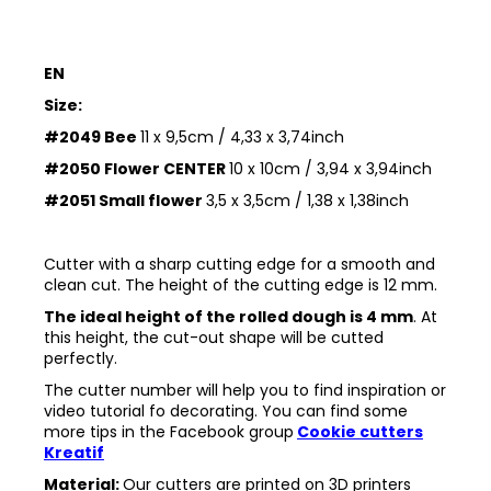
EN
Size:
#2049 Bee
11 x 9,5cm / 4,33 x 3,74inch
#2050 Flower CENTER
10 x 10cm / 3,94 x 3,94inch
#2051 Small flower
3,5 x 3,5cm / 1,38 x 1,38inch
Cutter with a sharp cutting edge for a smooth and
clean cut. The height of the cutting edge is 12 mm.
The ideal height of the rolled dough is 4 mm
. At
this height, the cut-out shape will be cutted
perfectly.
The cutter number will help you to find inspiration or
video tutorial fo decorating. You can find some
more tips in the
Facebook group
Cookie cutters
Kreatif
Material:
Our cutters are printed on 3D printers