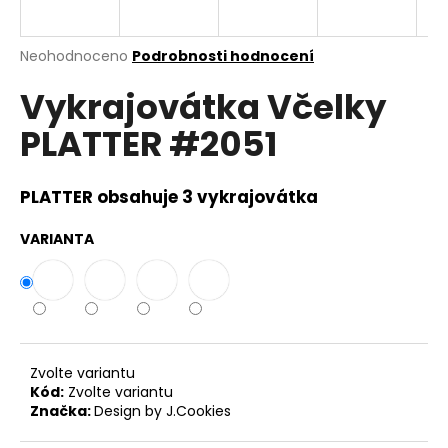
a
j
Průměrné
Neohodnoceno
Podrobnosti hodnocení
í
hodnocení
Vykrajovátka Včelky
produktu
t
je
?
PLATTER #2051
0,0
z
5
hvězdiček.
PLATTER obsahuje 3 vykrajovátka
HLEDAT
VARIANTA
D
o
p
Zvolte variantu
o
Kód:
Zvolte variantu
r
Značka:
Design by J.Cookies
u