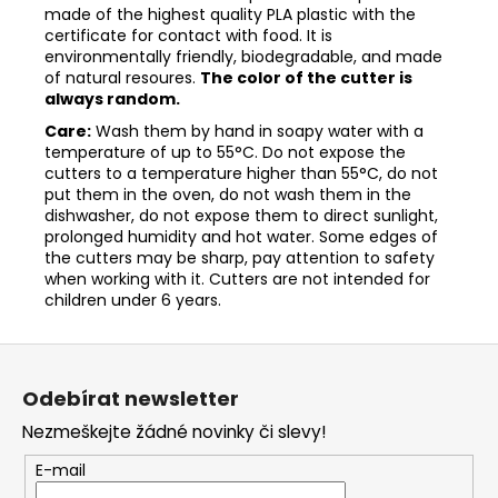
made of the highest quality PLA plastic with the
certificate for contact with food. It is
environmentally friendly, biodegradable, and made
of natural resoures.
The color of the cutter is
always random.
Care:
Wash them by hand in soapy water with a
temperature of up to 55°C. Do not expose the
cutters to a temperature higher than 55°C, do not
put them in the oven, do not wash them in the
dishwasher, do not expose them to direct sunlight,
prolonged humidity and hot water. Some edges of
the cutters may be sharp, pay attention to safety
when working with it. Cutters are not intended for
children under 6 years.
Z
á
Odebírat newsletter
p
Nezmeškejte žádné novinky či slevy!
a
t
E-mail