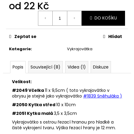
č
od
22 Kč
u
j
Měrná
DO KOŠÍKU
cena:
e
m
e
Zeptat se
Hlídat
Kategorie
:
Vykrajovátka
33001
ZDOBÍCÍ
SÁČEK
Popis
Související (8)
Videa (1)
Diskuze
5
Kč
Velikost:
#2049 Včelka
11 x 9,5cm ( toto vykrajovátko v
obrysu je stejné jako vykrajovátko
#1839 Sněhuláka )
#2050 Kytka střed
10 x 10cm
#2051 Kytka malá
3,5 x 3,5cm
Vykrajovátko s ostrou řezací hranou pro hladké a
čisté vykrojení tvaru. Výška řezací hrany je 12 mm.