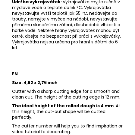
Údržba vykrajovátek:
Vykrajovátka myjte ručně v
mýdlové vodě o teplotě do 55
°C. Vykrajovátka
nevystavujte vyšší teplotě jak 55
°C, nedávejte do
trouby, nemyjte v myčce na nádobí, nevystavujte
přímému slunečnímu záření, dlouhodobé vlhkosti a
horké vodě. Některé hrany vykrajovátek mohou být
ostré, dbejte na bezpečnost při práci s vykrajovátky.
Vykrajovátka nejsou určena pro hraní s dětmi do 6
let.
EN
Size:
4,82 x 2,76 inch
Cutter with a sharp cutting edge for a smooth and
clean cut. The height of the cutting edge is 12 mm.
The ideal height of the rolled dough is 4 mm
. At
this height, the cut-out shape will be cutted
perfectly.
The cutter number will help you to find inspiration or
video tutorial fo decorating.