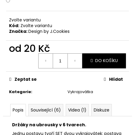
č
u
j
e
Zvolte variantu
Kód:
Zvolte variantu
m
Značka:
Design by J.Cookies
e
od
20 Kč
VYKRAJOVÁTKA
Měrná
VELIKONOČNÍ
DO KOŠÍKU
cena:
ZVÍŘÁTKA
#1988
25
Zeptat se
Hlídat
Kč
Kategorie
:
Vykrajovátka
Popis
Související (6)
Videa (1)
Diskuze
Držáky na ubrousky v 6 tvarech.
Jednu postavu tvoří SET dvou vykrajovátek: postava