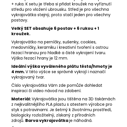
+ ruka. K setu je třeba si přidat kroužek na vyříznutí
středu pro vložení ubrousku. Střed je pro všechna
vykrajovátka stejný, proto stačí jeden pro všechny
postavy.
Velký SET obsahuje 6 postav + 6 rukou + 1
kroužek.
Vykrajovátko na perníčky, sušenky, cookies,
medovníčky, keramiku i kreativní tvoření s ostrou
řezací hranou pro hladké a čisté vykrojení tvaru.
Výška řezací hrany je 12 mm.
Ideální výška vyváleného plátu těsta/hmoty je
4 mm.
V této výšce se správně vykrojí i naznačí
vykrajovaný tvar.
Číslo vykrajovátka Vám zde pomůže dohledat
inspiraci či video návod na zdobení.
Materiál:
Vykrajovátka jsou tištěna na 3D tiskárnách
z nejkvalitnějšího PLA plastu s atestem výrobce pro
styk s potravinami. Je šetrný k životnímu prostředí,
biologicky rozložitelný, získaný z přírodních
zdrojů.
Barva vykrajovátka
je náhodná.