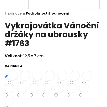
a
j
Průměrné
1 hodnocení
Podrobnosti hodnocení
í
hodnocení
Vykrajovátka Vánoční
produktu
t
je
?
držáky na ubrousky
5,0
z
#1763
5
hvězdiček.
Velikost
: 12,5 x 7 cm
HLEDAT
VARIANTA
D
o
p
o
r
u