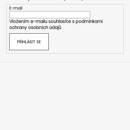
a
t
E-mail
í
Vložením e-mailu souhlasíte s
podmínkami
ochrany osobních údajů
PŘIHLÁSIT SE