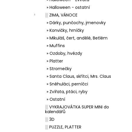
» Halloween - ostatní
░ ZIMA, VÁNOCE
» Dárky, punčochy, jmenovky
» Konvičky, hrníčky
» Mikuláš, čert, andělé, Betlém
» Muffins
» Ozdoby, hvězdy
» Platter
» Stromečky
» Santa Claus, skřítci, Mrs. Claus
» Sněhuláci, perníčci
» Zvířata, ptáci, ryby
» Ostatní
░ VYKRAJOVÁTKA SUPER MINI do
kalendářů
░ 3D
░ PUZZLE, PLATTER