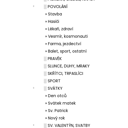
░ POVOLÁNÍ
» Stavba
» Hasiči
» Lékaři, zdraví
» Vesmír, kosmonauti
» Farma, jezdectví
» Balet, sport, ostatní
░ PRAVĚK
░ SLUNCE, DUHY, MRAKY
░ SKŘÍTCI, TRPASLÍCI
░ SPORT
░ SVÁTKY
» Den otců
» Svátek matek
» Sv. Patrick
» Nový rok
░ SV. VALENTÝN, SVATBY