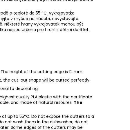
odě o teplotě do 55
°C. Vykrajovátka
myjte v myčce na nádobí, nevystavujte
ě. Některé hrany vykrajovátek mohou být
tka nejsou určena pro hraní s dětmi do 6 let.
 The height of the cutting edge is 12 mm.
ht, the cut-out shape will be cutted perfectly.
torial fo decorating.
ighest quality PLA plastic with the certificate
adable, and made of natural resoures.
The
of up to 55°C. Do not expose the cutters to a
do not wash them in the dishwasher, do not
water. Some edges of the cutters may be