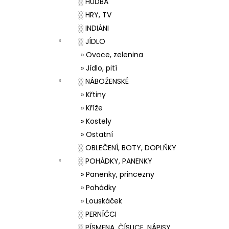
░ HUDBA
░ HRY, TV
░ INDIÁNI
░ JÍDLO
» Ovoce, zelenina
» Jídlo, pití
░ NÁBOŽENSKÉ
» Křtiny
» Kříže
» Kostely
» Ostatní
░ OBLEČENÍ, BOTY, DOPLŇKY
░ POHÁDKY, PANENKY
» Panenky, princezny
» Pohádky
» Louskáček
░ PERNÍČCI
░ PÍSMENA, ČÍSLICE, NÁPISY