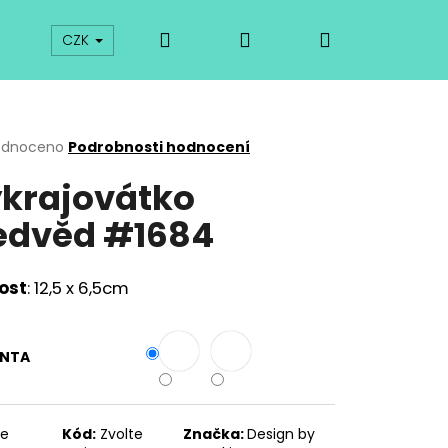
Hledat
Přihlášení
Nákupní
prodej
Kurzy
Odkazy
O vykrajovátkách
CZK
košík
rné
odnoceno
Podrobnosti hodnocení
cení
krajovátko
ktu
dvěd #1684
ček.
kost
: 12,5 x 6,5cm
ANTA
Následující
te
Kód:
Zvolte
Značka:
Design by