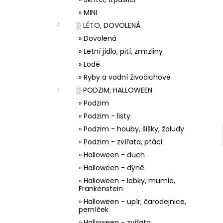
33001 ZDOBÍCÍ SÁČEK
l
» MINI
5 Kč
░ LÉTO, DOVOLENÁ
» Dovolená
» Letní jídlo, pití, zmrzliny
» Lodě
» Ryby a vodní živočichové
░ PODZIM, HALLOWEEN
» Podzim
» Podzim - listy
» Podzim - houby, šišky, žaludy
» Podzim - zvířata, ptáci
» Halloween - duch
» Halloween - dýně
» Halloween - lebky, mumie,
Frankenstein
» Halloween - upír, čarodejnice,
perníček
» Halloween - zvířata