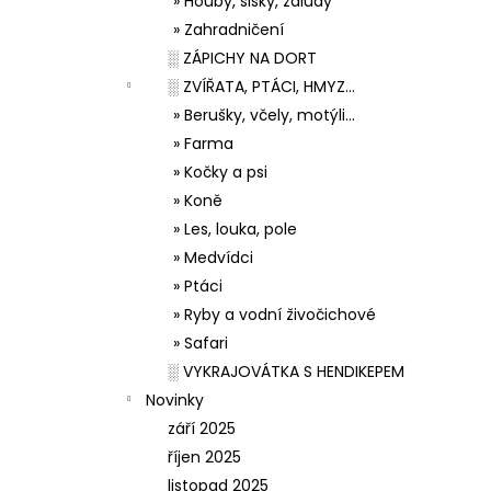
» Houby, šišky, žaludy
» Zahradničení
░ ZÁPICHY NA DORT
░ ZVÍŘATA, PTÁCI, HMYZ...
» Berušky, včely, motýli...
» Farma
» Kočky a psi
» Koně
» Les, louka, pole
» Medvídci
» Ptáci
» Ryby a vodní živočichové
» Safari
░ VYKRAJOVÁTKA S HENDIKEPEM
Novinky
září 2025
říjen 2025
listopad 2025