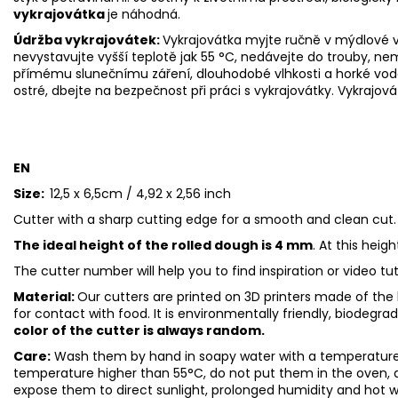
vykrajovátka
je náhodná.
Údržba vykrajovátek:
Vykrajovátka myjte ručně v mýdlové v
nevystavujte vyšší teplotě jak 55
°C, nedávejte do trouby, ne
přímému slunečnímu záření, dlouhodobé vlhkosti a horké vod
ostré, dbejte na bezpečnost při práci s vykrajovátky. Vykrajová
EN
Size:
12,5 x 6,5cm / 4,92 x 2,56 inch
Cutter with a sharp cutting edge for a smooth and clean cut.
The ideal height of the rolled dough is 4 mm
. At this heig
The cutter number will help you to find inspiration or video tu
Material:
Our cutters are printed on 3D printers made of the h
for contact with food. It is environmentally friendly, biodegr
color of the cutter is always random.
Care:
Wash them by hand in soapy water with a temperature 
temperature higher than 55°C, do not put them in the oven, 
expose them to direct sunlight, prolonged humidity and hot 