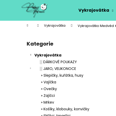
K
Přejít
na
o
Vykrajovátka
obsah
Zpět
Zpět
š
do
do
í
Domů
Vykrajovátka
Vykrajovátko Medvěd 
k
obchodu
obchodu
P
o
Kategorie
Přeskočit
s
kategorie
t
Vykrajovátka
r
░ DÁRKOVÉ POUKAZY
a
░ JARO, VELIKONOCE
n
» Slepičky, kuřátka, husy
n
» Vajíčka
í
» Ovečky
p
» Zajíčci
a
» Mrkev
n
» Košíky, klobouky, konvičky
e
» Skřítci, trpaslíci