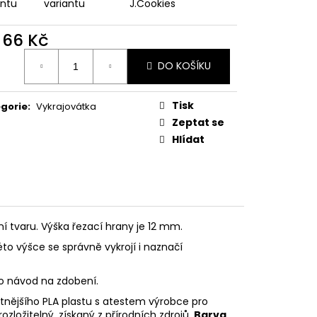
PODZIMNÍ KOLEKCE
antu
variantu
J.Cookies
d
66 Kč
ná
DO KOŠÍKU
:
Tisk
gorie
:
Vykrajovátka
Zeptat se
Hlídat
ní tvaru. Výška řezací hrany je 12 mm.
éto výšce se správně vykrojí i naznačí
eo návod na zdobení.
litnějšího PLA plastu s atestem výrobce pro
rozložitelný, získaný z přírodních zdrojů.
Barva