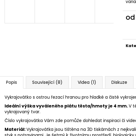
VYKRAJOVÁTKA CHRISTMAS JOY #423
VYKRAJOVÁTKA 
vari
#1584
49 Kč
39 Kč
o
Měr
cena
Kate
Popis
Související (8)
Videa (1)
Diskuze
Vykrajovátko s ostrou řezací hranou pro hladké a čisté vykroje
Ideální výška vyváleného plátu těsta/hmoty je 4 mm.
V t
vykrajovaný tvar.
Číslo vykrajovátka Vám zde pomůže dohledat inspiraci či vid
Materiál:
Vykrajovátka jsou tištěna na 3D tiskárnách z nejkva
styk s potravinami. Je šetrný k životnímu prostředí, biologicky 