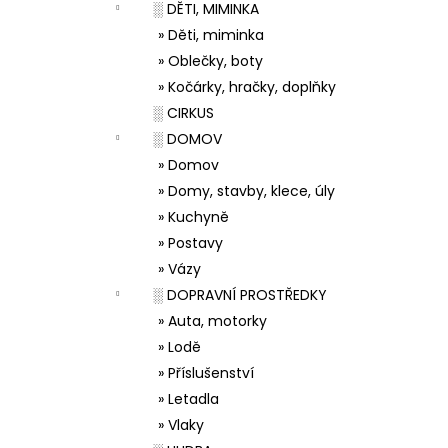
░ DĚTI, MIMINKA
» Děti, miminka
» Oblečky, boty
» Kočárky, hračky, doplňky
░ CIRKUS
░ DOMOV
» Domov
» Domy, stavby, klece, úly
» Kuchyně
» Postavy
» Vázy
░ DOPRAVNÍ PROSTŘEDKY
» Auta, motorky
» Lodě
» Příslušenství
» Letadla
» Vlaky