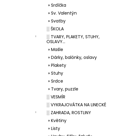
» Srdíčka
» Sv. Valentýn
» Svatby
░ ŠKOLA
░ TVARY, PLAKETY, STUHY,
OSLAVY...
» Mašle
» Dárky, balónky, oslavy
» Plakety
» Stuhy
» Srdce
» Tvary, puzzle
░ VESMÍR
░ VYKRAJOVÁTKA NA LINECKÉ
░ ZAHRADA, ROSTLINY
» Květiny
» Listy