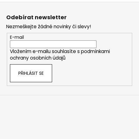
Z
á
Odebírat newsletter
p
Nezmeškejte žádné novinky či slevy!
a
t
E-mail
í
Vložením e-mailu souhlasíte s
podmínkami
ochrany osobních údajů
PŘIHLÁSIT SE