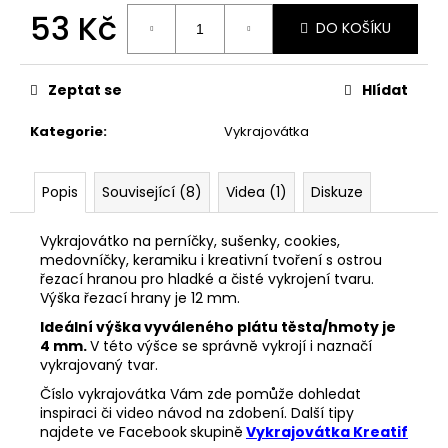
č
53 Kč
u
DO KOŠÍKU
j
Měrná
e
cena:
m
Zeptat se
Hlídat
e
Kategorie
:
Vykrajovátka
VYKRAJOVÁTKA
MINI
Popis
Související (8)
Videa (1)
Diskuze
VÁNOČNÍ
#1297
Vykrajovátko na perníčky, sušenky, cookies,
38
medovníčky, keramiku i kreativní tvoření s ostrou
Kč
řezací hranou pro hladké a čisté vykrojení tvaru.
Výška řezací hrany je 12 mm.
Ideální výška vyváleného plátu těsta/hmoty je
4 mm.
V této výšce se správně vykrojí i naznačí
vykrajovaný tvar.
Číslo vykrajovátka Vám zde pomůže dohledat
inspiraci či video návod na zdobení. Další tipy
najdete ve Facebook
skupině
Vykrajovátka Kreatif