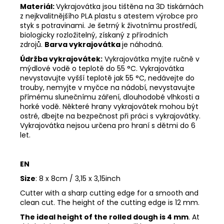
Materiál:
Vykrajovátka jsou tištěna na 3D tiskárnách
z nejkvalitnějšího PLA plastu s atestem výrobce pro
styk s potravinami. Je šetrný k životnímu prostředí,
biologicky rozložitelný, získaný z přírodních
zdrojů.
Barva vykrajovátka
je náhodná.
Údržba vykrajovátek:
Vykrajovátka myjte ručně v
mýdlové vodě o teplotě do 55
°C. Vykrajovátka
nevystavujte vyšší teplotě jak 55
°C, nedávejte do
trouby, nemyjte v myčce na nádobí, nevystavujte
přímému slunečnímu záření, dlouhodobé vlhkosti a
horké vodě. Některé hrany vykrajovátek mohou být
ostré, dbejte na bezpečnost při práci s vykrajovátky.
Vykrajovátka nejsou určena pro hraní s dětmi do 6
let.
EN
Size
:
8 x 8cm / 3,15 x 3,15inch
Cutter with a sharp cutting edge for a smooth and
clean cut. The height of the cutting edge is 12 mm.
The ideal height of the rolled dough is 4 mm
. At