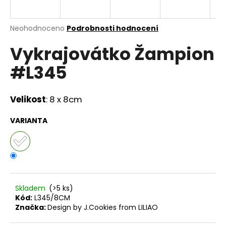
a
j
Průměrné
Neohodnoceno
Podrobnosti hodnocení
í
hodnocení
Vykrajovátko Žampion
produktu
t
je
?
#L345
0,0
z
5
hvězdiček.
Velikost
:
8 x 8cm
HLEDAT
VARIANTA
D
o
p
Skladem
(>5 ks)
o
Kód:
L345/8CM
r
Značka:
Design by J.Cookies from LILIAO
u