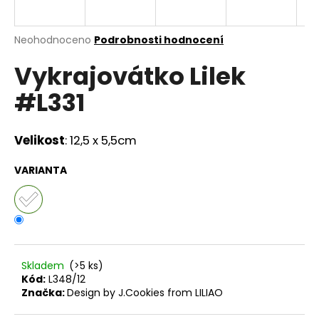
a
j
Průměrné
Neohodnoceno
Podrobnosti hodnocení
í
hodnocení
Vykrajovátko Lilek
produktu
t
je
?
#L331
0,0
z
5
hvězdiček.
Velikost
:
12,5 x 5,5cm
HLEDAT
VARIANTA
D
o
p
Skladem
(>5 ks)
o
Kód:
L348/12
r
Značka:
Design by J.Cookies from LILIAO
u