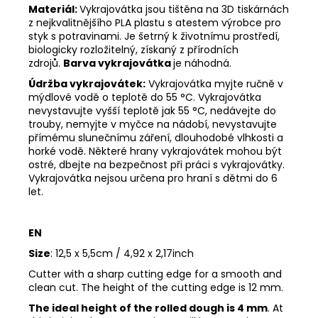
Materiál:
Vykrajovátka jsou tištěna na 3D tiskárnách
z nejkvalitnějšího PLA plastu s atestem výrobce pro
styk s potravinami. Je šetrný k životnímu prostředí,
biologicky rozložitelný, získaný z přírodních
zdrojů.
Barva vykrajovátka
je náhodná.
Údržba vykrajovátek:
Vykrajovátka myjte ručně v
mýdlové vodě o teplotě do 55
°C. Vykrajovátka
nevystavujte vyšší teplotě jak 55
°C, nedávejte do
trouby, nemyjte v myčce na nádobí, nevystavujte
přímému slunečnímu záření, dlouhodobé vlhkosti a
horké vodě. Některé hrany vykrajovátek mohou být
ostré, dbejte na bezpečnost při práci s vykrajovátky.
Vykrajovátka nejsou určena pro hraní s dětmi do 6
let.
EN
Size
: 12,5 x 5,5cm / 4,92 x 2,17inch
Cutter with a sharp cutting edge for a smooth and
clean cut. The height of the cutting edge is 12 mm.
The ideal height of the rolled dough is 4 mm
. At