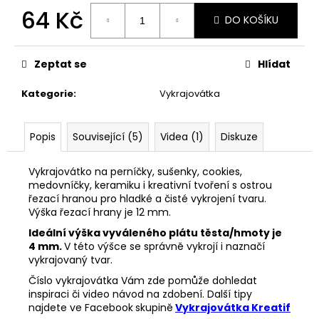
č
64 Kč
u
DO KOŠÍKU
j
Měrná
e
cena:
m
Zeptat se
Hlídat
e
Kategorie
:
Vykrajovátka
VYKRAJOVÁTKA
CHRISTMAS
Popis
Související (5)
Videa (1)
Diskuze
JOY
#423
Vykrajovátko na perníčky, sušenky, cookies,
49
medovníčky, keramiku i kreativní tvoření s ostrou
Kč
řezací hranou pro hladké a čisté vykrojení tvaru.
Výška řezací hrany je 12 mm.
Ideální výška vyváleného plátu těsta/hmoty je
4 mm.
V této výšce se správně vykrojí i naznačí
vykrajovaný tvar.
Číslo vykrajovátka Vám zde pomůže dohledat
inspiraci či video návod na zdobení. Další tipy
najdete ve Facebook
skupině
Vykrajovátka Kreatif