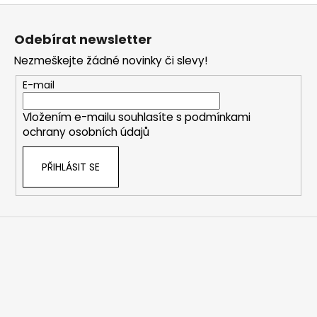
Z
á
Odebírat newsletter
p
Nezmeškejte žádné novinky či slevy!
a
t
E-mail
í
Vložením e-mailu souhlasíte s
podmínkami
ochrany osobních údajů
PŘIHLÁSIT SE