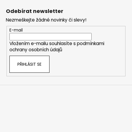
Z
á
Odebírat newsletter
p
Nezmeškejte žádné novinky či slevy!
a
t
E-mail
í
Vložením e-mailu souhlasíte s
podmínkami
ochrany osobních údajů
PŘIHLÁSIT SE