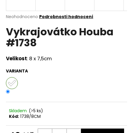
a
j
Průměrné
Neohodnoceno
Podrobnosti hodnocení
í
hodnocení
Vykrajovátko Houba
produktu
t
je
?
#1738
0,0
z
5
hvězdiček.
Velikost
: 8 x 7,5cm
HLEDAT
VARIANTA
D
o
p
Skladem
(>5 ks)
o
Kód:
1738/8CM
r
u