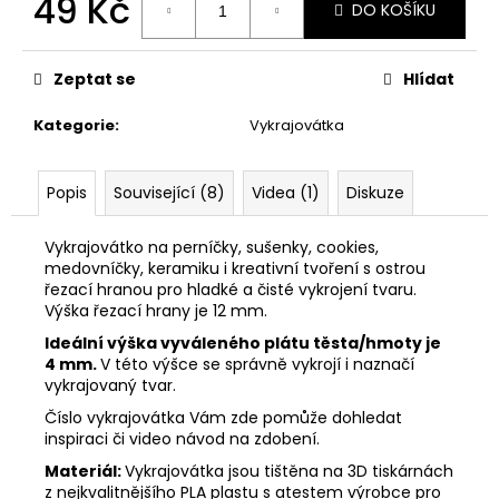
49 Kč
č
DO KOŠÍKU
u
Měrná
j
cena:
e
Zeptat se
Hlídat
m
e
Kategorie
:
Vykrajovátka
VYKRAJOVÁTKA
Popis
Související (8)
Videa (1)
Diskuze
ZAJÍČCI
#1515
Vykrajovátko na perníčky, sušenky, cookies,
49
medovníčky, keramiku i kreativní tvoření s ostrou
Kč
řezací hranou pro hladké a čisté vykrojení tvaru.
Výška řezací hrany je 12 mm.
Ideální výška vyváleného plátu těsta/hmoty je
4 mm.
V této výšce se správně vykrojí i naznačí
vykrajovaný tvar.
Číslo vykrajovátka Vám zde pomůže dohledat
inspiraci či video návod na zdobení.
Materiál:
Vykrajovátka jsou tištěna na 3D tiskárnách
z nejkvalitnějšího PLA plastu s atestem výrobce pro