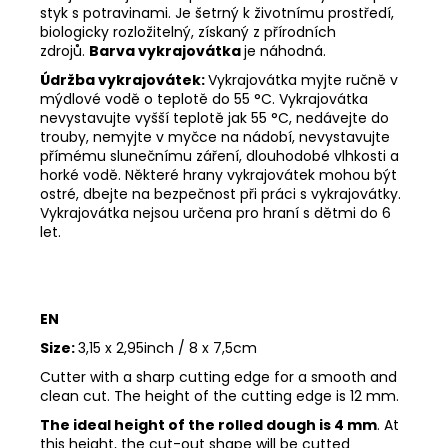
styk s potravinami. Je šetrný k životnímu prostředí,
biologicky rozložitelný, získaný z přírodních
zdrojů.
Barva vykrajovátka
je náhodná.
Údržba vykrajovátek:
Vykrajovátka myjte ručně v
mýdlové vodě o teplotě do 55
°C. Vykrajovátka
nevystavujte vyšší teplotě jak 55
°C, nedávejte do
trouby, nemyjte v myčce na nádobí, nevystavujte
přímému slunečnímu záření, dlouhodobé vlhkosti a
horké vodě. Některé hrany vykrajovátek mohou být
ostré, dbejte na bezpečnost při práci s vykrajovátky.
Vykrajovátka nejsou určena pro hraní s dětmi do 6
let.
EN
Size:
3,15 x 2,95inch / 8 x 7,5cm
Cutter with a sharp cutting edge for a smooth and
clean cut. The height of the cutting edge is 12 mm.
The ideal height of the rolled dough is 4 mm
. At
this height, the cut-out shape will be cutted