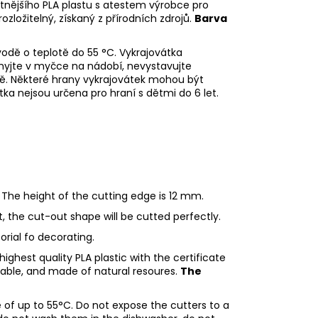
litnějšího PLA plastu s atestem výrobce pro
rozložitelný, získaný z přírodních zdrojů.
Barva
vodě o teplotě do 55
°C. Vykrajovátka
myjte v myčce na nádobí, nevystavujte
ě. Některé hrany vykrajovátek mohou být
tka nejsou určena pro hraní s dětmi do 6 let.
 The height of the cutting edge is 12 mm.
ht, the cut-out shape will be cutted perfectly.
orial fo decorating.
ighest quality PLA plastic with the certificate
adable, and made of natural resoures.
The
of up to 55°C. Do not expose the cutters to a