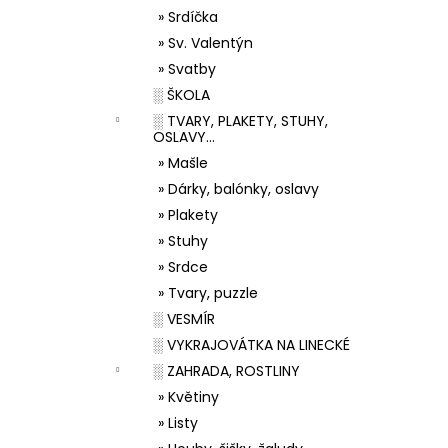
» Srdíčka
» Sv. Valentýn
» Svatby
░ ŠKOLA
░ TVARY, PLAKETY, STUHY,
OSLAVY...
» Mašle
» Dárky, balónky, oslavy
» Plakety
» Stuhy
» Srdce
» Tvary, puzzle
░ VESMÍR
░ VYKRAJOVÁTKA NA LINECKÉ
░ ZAHRADA, ROSTLINY
» Květiny
» Listy