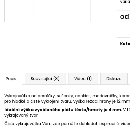
VYKRAJOVÁTKA CHRISTMAS JOY #423
VYKRAJOVÁTKA 
vari
#1584
49 Kč
39 Kč
o
Měr
cena
Kate
Popis
Související (8)
Videa (1)
Diskuze
Vykrajovátko na perníčky, sušenky, cookies, medovníčky, keram
pro hladké a čisté vykrojení tvaru. Výška řezací hrany je 12 mm
Ideální výška vyváleného plátu těsta/hmoty je 4 mm.
V t
vykrajovaný tvar.
Číslo vykrajovátka Vám zde pomůže dohledat inspiraci či vid