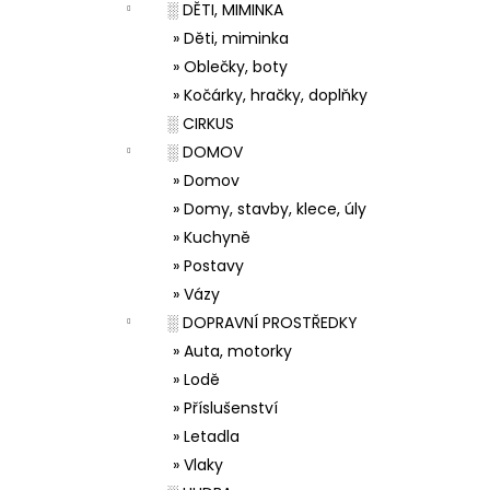
░ DĚTI, MIMINKA
» Děti, miminka
» Oblečky, boty
» Kočárky, hračky, doplňky
░ CIRKUS
░ DOMOV
» Domov
» Domy, stavby, klece, úly
» Kuchyně
» Postavy
» Vázy
░ DOPRAVNÍ PROSTŘEDKY
» Auta, motorky
» Lodě
» Příslušenství
» Letadla
» Vlaky