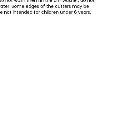
do not wash them in the dishwasher, do not
water. Some edges of the cutters may be
re not intended for children under 6 years.