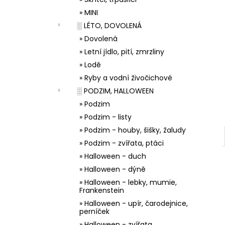
33001 ZDOBÍCÍ SÁČEK
l
» MINI
5 Kč
░ LÉTO, DOVOLENÁ
» Dovolená
» Letní jídlo, pití, zmrzliny
» Lodě
» Ryby a vodní živočichové
░ PODZIM, HALLOWEEN
» Podzim
» Podzim - listy
» Podzim - houby, šišky, žaludy
» Podzim - zvířata, ptáci
» Halloween - duch
» Halloween - dýně
» Halloween - lebky, mumie,
Frankenstein
» Halloween - upír, čarodejnice,
perníček
» Halloween - zvířata