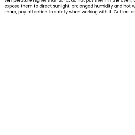
temperature higher than 55°C, do not put them in the oven, 
expose them to direct sunlight, prolonged humidity and hot 
sharp, pay attention to safety when working with it. Cutters a