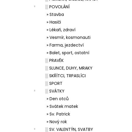
░ POVOLÁNÍ
» Stavba
» Hasiči
» Lékaři, zdraví
» Vesmír, kosmonauti
» Farma, jezdectví
» Balet, sport, ostatní
░ PRAVĚK
░ SLUNCE, DUHY, MRAKY
░ SKŘÍTCI, TRPASLÍCI
░ SPORT
░ SVÁTKY
» Den otců
» Svátek matek
» Sv. Patrick
» Nový rok
░ SV. VALENTÝN, SVATBY