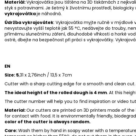
Materiál:
Vykrajovátka jsou tištěna na 3D tiskárnách z nejkva
styk s potravinami. Je šetrný k životnímu prostředí, biologicky 
vykrajovátka
je náhodná.
Údržba vykrajovátek
: Vykrajovátka myjte ručně v mýdlové 
nevystavujte vyšší teplotě jak 55
°C, nedávejte do trouby, ne
přímému slunečnímu záření, dlouhodobé vlhkosti a horké vod
ostré, dbejte na bezpečnost při práci s vykrajovátky. Vykrajová
EN
Size: 5
,31 x 2,76inch / 13,5 x 7cm
Cutter with a sharp cutting edge for a smooth and clean cut.
The ideal height of the rolled dough is 4 mm
. At this heig
The cutter number will help you to find inspiration or video tut
Material:
Our cutters are printed on 3D printers made of the h
for contact with food. It is environmentally friendly, biodegr
color of the cutter is always random.
Care:
Wash them by hand in soapy water with a temperature 