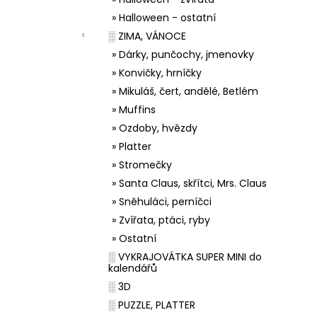
» Halloween - ostatní
░ ZIMA, VÁNOCE
» Dárky, punčochy, jmenovky
» Konvičky, hrníčky
» Mikuláš, čert, andělé, Betlém
» Muffins
» Ozdoby, hvězdy
» Platter
» Stromečky
» Santa Claus, skřítci, Mrs. Claus
» Sněhuláci, perníčci
» Zvířata, ptáci, ryby
» Ostatní
░ VYKRAJOVÁTKA SUPER MINI do
kalendářů
░ 3D
░ PUZZLE, PLATTER