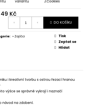
PODZIMNÍ KOLEKCE
antu
variantu
J.Cookies
d
49 Kč
ná
DO KOŠÍKU
:
Tisk
gorie
:
» Zajíčci
Zeptat se
Hlídat
iku i kreativní tvorbu s ostrou řezací hranou
.
éto výšce se správně vykrojí i naznačí
eo návod na zdobení.