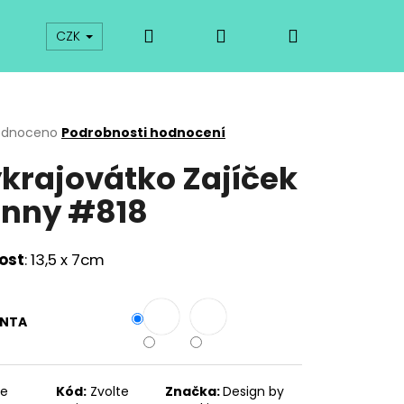
Hledat
Přihlášení
Nákupní
prodej
Kurzy
Odkazy
O vykrajovátkách
CZK
košík
rné
odnoceno
Podrobnosti hodnocení
cení
krajovátko Zajíček
ktu
nny #818
ček.
kost
: 13,5 x 7cm
ANTA
Následující
te
Kód:
Zvolte
Značka:
Design by