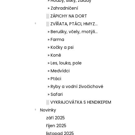
» Houby, šišky, žaludy
» Zahradničení
░ ZÁPICHY NA DORT
░ ZVÍŘATA, PTÁCI, HMYZ...
» Berušky, včely, motýli...
» Farma
» Kočky a psi
» Koně
» Les, louka, pole
» Medvídci
» Ptáci
» Ryby a vodní živočichové
» Safari
░ VYKRAJOVÁTKA S HENDIKEPEM
Novinky
září 2025
říjen 2025
listopad 2025