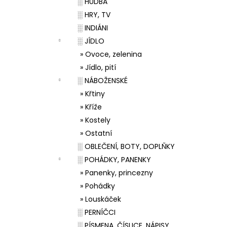
░ HUDBA
░ HRY, TV
░ INDIÁNI
░ JÍDLO
» Ovoce, zelenina
» Jídlo, pití
░ NÁBOŽENSKÉ
» Křtiny
» Kříže
» Kostely
» Ostatní
░ OBLEČENÍ, BOTY, DOPLŇKY
░ POHÁDKY, PANENKY
» Panenky, princezny
» Pohádky
» Louskáček
░ PERNÍČCI
░ PÍSMENA, ČÍSLICE, NÁPISY