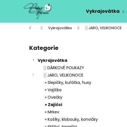
K
Přejít
na
o
Vykrajovátka
obsah
Zpět
Zpět
š
do
do
í
Domů
Vykrajovátka
░ JARO, VELIKONOCE
k
obchodu
obchodu
P
o
Kategorie
Přeskočit
s
kategorie
t
Vykrajovátka
r
░ DÁRKOVÉ POUKAZY
a
░ JARO, VELIKONOCE
n
» Slepičky, kuřátka, husy
n
» Vajíčka
í
» Ovečky
p
» Zajíčci
a
» Mrkev
n
» Košíky, klobouky, konvičky
e
» Skřítci, trpaslíci