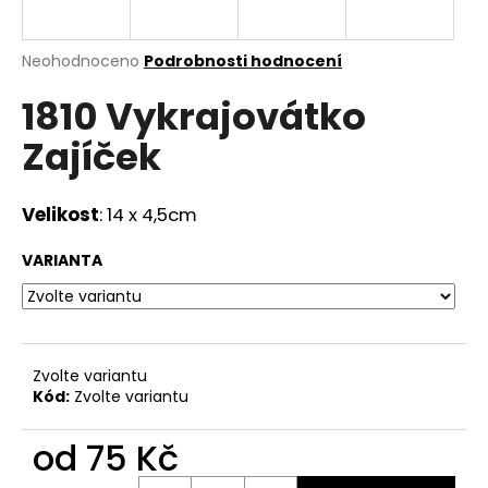
a
j
Průměrné
Neohodnoceno
Podrobnosti hodnocení
í
hodnocení
1810 Vykrajovátko
produktu
t
je
?
Zajíček
0,0
z
5
hvězdiček.
Velikost
: 14 x 4,5cm
HLEDAT
VARIANTA
D
o
Zvolte variantu
p
Kód:
Zvolte variantu
o
r
od
75 Kč
u
Měrná