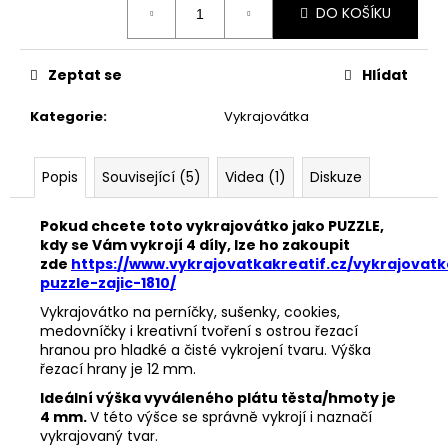
č
DO KOŠÍKU
cena:
u
j
e
Zeptat se
Hlídat
m
e
Kategorie
:
Vykrajovátka
33001
Popis
Související (5)
Videa (1)
Diskuze
ZDOBÍCÍ
SÁČEK
Pokud chcete toto vykrajovátko jako PUZZLE,
5
kdy se Vám vykrojí 4 díly, lze ho zakoupit
Kč
zde
https://www.vykrajovatkakreatif.cz/vykrajovatk
puzzle-zajic-1810/
Vykrajovátko na perníčky, sušenky, cookies,
medovníčky i kreativní tvoření s ostrou řezací
hranou pro hladké a čisté vykrojení tvaru. Výška
řezací hrany je 12 mm.
Ideální výška vyváleného plátu těsta/hmoty je
4 mm.
V této výšce se správně vykrojí i naznačí
vykrajovaný tvar.