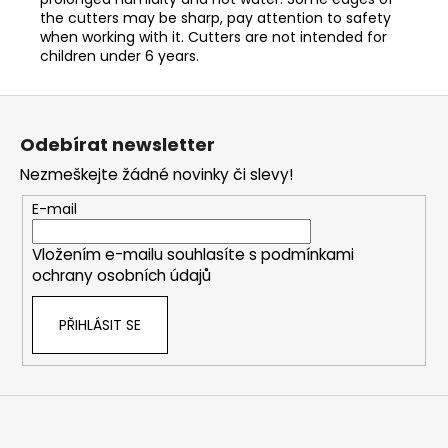
the cutters may be sharp, pay attention to safety
when working with it. Cutters are not intended for
children under 6 years.
Z
á
Odebírat newsletter
p
Nezmeškejte žádné novinky či slevy!
a
t
E-mail
í
Vložením e-mailu souhlasíte s
podmínkami
ochrany osobních údajů
PŘIHLÁSIT SE