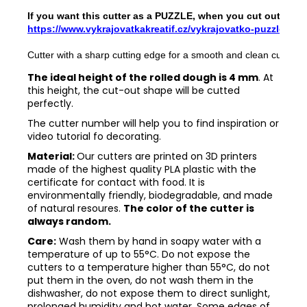
If you want this cutter as a PUZZLE, when you cut out 4 part
https://www.vykrajovatkakreatif.cz/vykrajovatko-puzzle-zaji
Cutter with a sharp cutting edge for a smooth and clean cut. The
The ideal height of the rolled dough is 4 mm
. At
this height, the cut-out shape will be cutted
perfectly.
The cutter number will help you to find inspiration or
video tutorial fo decorating.
Material:
Our cutters are printed on 3D printers
made of the highest quality PLA plastic with the
certificate for contact with food. It is
environmentally friendly, biodegradable, and made
of natural resoures.
The color of the cutter is
always random.
Care:
Wash them by hand in soapy water with a
temperature of up to 55°C. Do not expose the
cutters to a temperature higher than 55°C, do not
put them in the oven, do not wash them in the
dishwasher, do not expose them to direct sunlight,
prolonged humidity and hot water. Some edges of