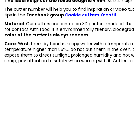
The ideal height of the rolled dough is 4 mm
. At this heig
The cutter number will help you to find inspiration or video t
tips in the
Facebook group
Cookie cutters Kreatif
Material:
Our cutters are printed on 3D printers made of the h
for contact with food. It is environmentally friendly, biodegr
color of the cutter is always random.
Care:
Wash them by hand in soapy water with a temperature 
temperature higher than 55°C, do not put them in the oven, 
expose them to direct sunlight, prolonged humidity and hot 
sharp, pay attention to safety when working with it. Cutters a