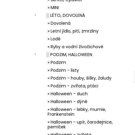
33001 ZDOBÍCÍ SÁČEK
l
» MINI
5 Kč
░ LÉTO, DOVOLENÁ
» Dovolená
» Letní jídlo, pití, zmrzliny
» Lodě
» Ryby a vodní živočichové
░ PODZIM, HALLOWEEN
» Podzim
» Podzim - listy
» Podzim - houby, šišky, žaludy
» Podzim - zvířata, ptáci
» Halloween - duch
» Halloween - dýně
» Halloween - lebky, mumie,
Frankenstein
» Halloween - upír, čarodejnice,
perníček
» Halloween - zvířata