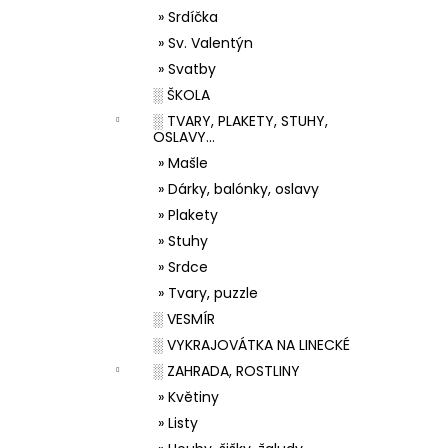
» Srdíčka
» Sv. Valentýn
» Svatby
░ ŠKOLA
░ TVARY, PLAKETY, STUHY,
OSLAVY...
» Mašle
» Dárky, balónky, oslavy
» Plakety
» Stuhy
» Srdce
» Tvary, puzzle
░ VESMÍR
░ VYKRAJOVÁTKA NA LINECKÉ
░ ZAHRADA, ROSTLINY
» Květiny
» Listy