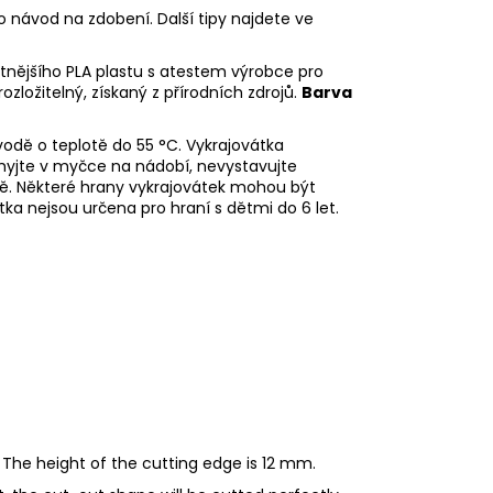
o návod na zdobení. Další tipy najdete ve
litnějšího PLA plastu s atestem výrobce pro
rozložitelný, získaný z přírodních zdrojů.
Barva
odě o teplotě do 55
°C. Vykrajovátka
myjte v myčce na nádobí, nevystavujte
ě. Některé hrany vykrajovátek mohou být
tka nejsou určena pro hraní s dětmi do 6 let.
 The height of the cutting edge is 12 mm.