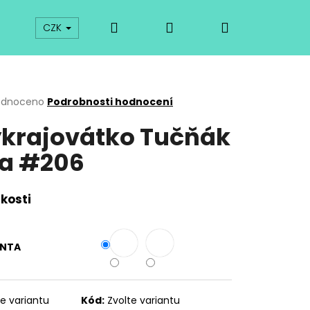
Hledat
Přihlášení
Nákupní
prodej
Kurzy
Odkazy
O vykrajovátkách
CZK
košík
rné
odnoceno
Podrobnosti hodnocení
cení
krajovátko Tučňák
ktu
a #206
ček.
ikosti
ANTA
Následující
te variantu
Kód:
Zvolte variantu