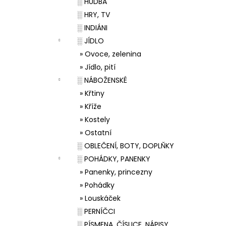
░ HUDBA
░ HRY, TV
░ INDIÁNI
░ JÍDLO
» Ovoce, zelenina
» Jídlo, pití
░ NÁBOŽENSKÉ
» Křtiny
» Kříže
» Kostely
» Ostatní
░ OBLEČENÍ, BOTY, DOPLŇKY
░ POHÁDKY, PANENKY
» Panenky, princezny
» Pohádky
» Louskáček
░ PERNÍČCI
░ PÍSMENA, ČÍSLICE, NÁPISY