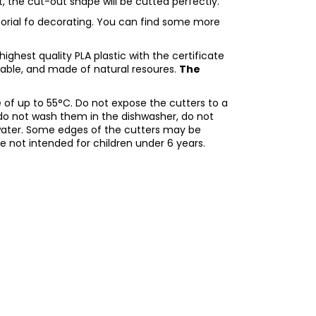
ht, the cut-out shape will be cutted perfectly.
utorial fo decorating. You can find some more
ighest quality PLA plastic with the certificate
adable, and made of natural resoures.
The
of up to 55°C. Do not expose the cutters to a
do not wash them in the dishwasher, do not
water. Some edges of the cutters may be
re not intended for children under 6 years.