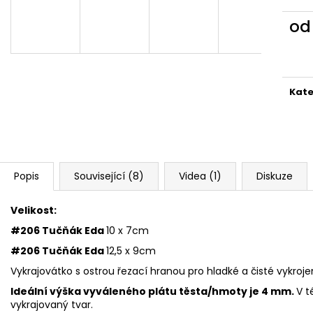
VYKRAJOVÁTKA CHRISTMAS JOY #423
VYKRAJOVÁTKA 
#1584
49 Kč
o
39 Kč
Měr
cena
Kate
Popis
Související (8)
Videa (1)
Diskuze
Velikost:
#206 Tučňák Eda
10 x 7cm
#206 Tučňák Eda
12,5 x 9cm
Vykrajovátko s ostrou řezací hranou pro hladké a čisté vykroje
Ideální výška vyváleného plátu těsta/hmoty je 4 mm.
V t
vykrajovaný tvar.