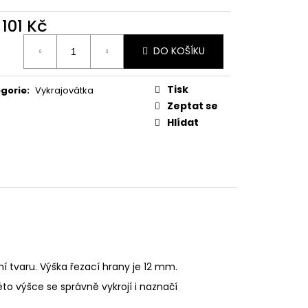
PODZIMNÍ KOLEKCE
d
101 Kč
ná
DO KOŠÍKU
:
Tisk
gorie
:
Vykrajovátka
Zeptat se
Hlídat
ní tvaru. Výška řezací hrany je 12 mm.
éto výšce se správně vykrojí i naznačí