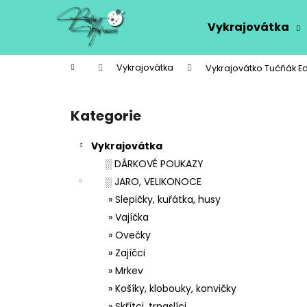
K
Přejít
na
o
Vykrajovátka
obsah
Zpět
Zpět
š
do
do
í
Domů
Vykrajovátka
Vykrajovátko Tučňák 
k
obchodu
obchodu
P
o
Kategorie
Přeskočit
s
kategorie
t
Vykrajovátka
r
░ DÁRKOVÉ POUKAZY
a
░ JARO, VELIKONOCE
n
» Slepičky, kuřátka, husy
n
» Vajíčka
í
» Ovečky
p
» Zajíčci
a
» Mrkev
n
» Košíky, klobouky, konvičky
e
» Skřítci, trpaslíci