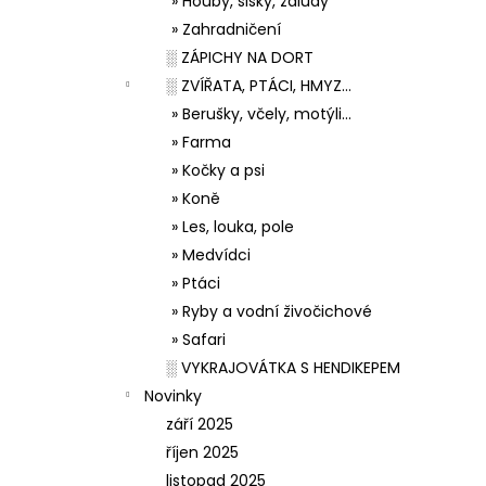
» Houby, šišky, žaludy
» Zahradničení
░ ZÁPICHY NA DORT
░ ZVÍŘATA, PTÁCI, HMYZ...
» Berušky, včely, motýli...
» Farma
» Kočky a psi
» Koně
» Les, louka, pole
» Medvídci
» Ptáci
» Ryby a vodní živočichové
» Safari
░ VYKRAJOVÁTKA S HENDIKEPEM
Novinky
září 2025
říjen 2025
listopad 2025