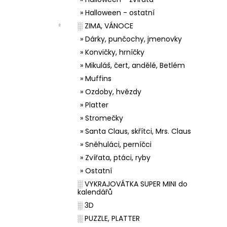
» Halloween - ostatní
░ ZIMA, VÁNOCE
» Dárky, punčochy, jmenovky
» Konvičky, hrníčky
» Mikuláš, čert, andělé, Betlém
» Muffins
» Ozdoby, hvězdy
» Platter
» Stromečky
» Santa Claus, skřítci, Mrs. Claus
» Sněhuláci, perníčci
» Zvířata, ptáci, ryby
» Ostatní
░ VYKRAJOVÁTKA SUPER MINI do
kalendářů
░ 3D
░ PUZZLE, PLATTER