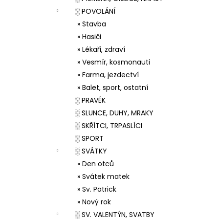
░ POVOLÁNÍ
» Stavba
» Hasiči
» Lékaři, zdraví
» Vesmír, kosmonauti
» Farma, jezdectví
» Balet, sport, ostatní
░ PRAVĚK
░ SLUNCE, DUHY, MRAKY
░ SKŘÍTCI, TRPASLÍCI
░ SPORT
░ SVÁTKY
» Den otců
» Svátek matek
» Sv. Patrick
» Nový rok
░ SV. VALENTÝN, SVATBY