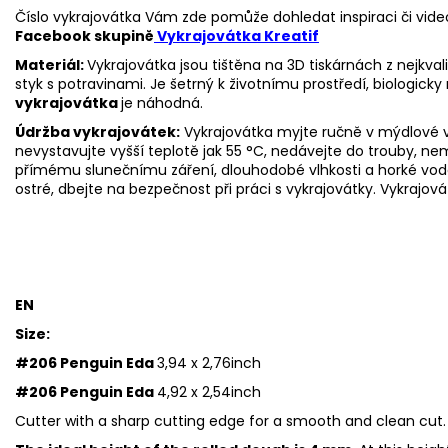
Číslo vykrajovátka Vám zde pomůže dohledat inspiraci či vide
Facebook skupině
Vykrajovátka Kreatif
Materiál:
Vykrajovátka jsou tištěna na 3D tiskárnách z nejkva
styk s potravinami. Je šetrný k životnímu prostředí, biologicky 
vykrajovátka
je náhodná.
Údržba vykrajovátek:
Vykrajovátka myjte ručně v mýdlové v
nevystavujte vyšší teplotě jak 55
°C, nedávejte do trouby, ne
přímému slunečnímu záření, dlouhodobé vlhkosti a horké vod
ostré, dbejte na bezpečnost při práci s vykrajovátky. Vykrajová
EN
Size:
#206 Penguin Eda
3,94 x 2,76inch
#206 Penguin Eda
4,92 x 2,54inch
Cutter with a sharp cutting edge for a smooth and clean cut.