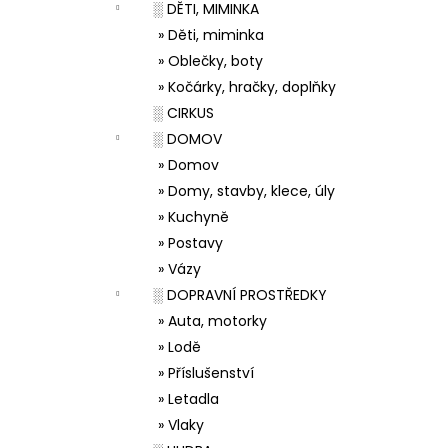
░ DĚTI, MIMINKA
» Děti, miminka
» Oblečky, boty
» Kočárky, hračky, doplňky
░ CIRKUS
░ DOMOV
» Domov
» Domy, stavby, klece, úly
» Kuchyně
» Postavy
» Vázy
░ DOPRAVNÍ PROSTŘEDKY
» Auta, motorky
» Lodě
» Příslušenství
» Letadla
» Vlaky