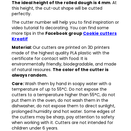
The ideal height of the rolled dough is 4 mm
. At
this height, the cut-out shape will be cutted
perfectly.
The cutter number will help you to find inspiration or
video tutorial fo decorating. You can find some
more tips in the
Facebook group
Cookie cutters
Kreatif
Material:
Our cutters are printed on 3D printers
made of the highest quality PLA plastic with the
certificate for contact with food. It is
environmentally friendly, biodegradable, and made
of natural resoures.
The color of the cutter is
always random.
Care:
Wash them by hand in soapy water with a
temperature of up to 55°C. Do not expose the
cutters to a temperature higher than 55°C, do not
put them in the oven, do not wash them in the
dishwasher, do not expose them to direct sunlight,
prolonged humidity and hot water. Some edges of
the cutters may be sharp, pay attention to safety
when working with it. Cutters are not intended for
children under 6 years.