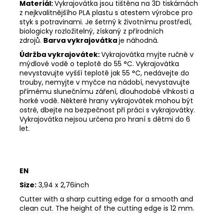
Materiál:
Vykrajovátka jsou tištěna na 3D tiskárnách
z nejkvalitnějšího PLA plastu s atestem výrobce pro
styk s potravinami. Je šetrný k životnímu prostředí,
biologicky rozložitelný, získaný z přírodních
zdrojů.
Barva vykrajovátka
je náhodná.
Údržba vykrajovátek:
Vykrajovátka myjte ručně v
mýdlové vodě o teplotě do 55
°C. Vykrajovátka
nevystavujte vyšší teplotě jak 55
°C, nedávejte do
trouby, nemyjte v myčce na nádobí, nevystavujte
přímému slunečnímu záření, dlouhodobé vlhkosti a
horké vodě. Některé hrany vykrajovátek mohou být
ostré, dbejte na bezpečnost při práci s vykrajovátky.
Vykrajovátka nejsou určena pro hraní s dětmi do 6
let.
EN
Size:
3,94 x 2,76inch
Cutter with a sharp cutting edge for a smooth and
clean cut. The height of the cutting edge is 12 mm.