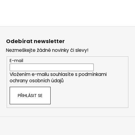
Z
á
Odebírat newsletter
p
Nezmeškejte žádné novinky či slevy!
a
t
E-mail
í
Vložením e-mailu souhlasíte s
podmínkami
ochrany osobních údajů
PŘIHLÁSIT SE