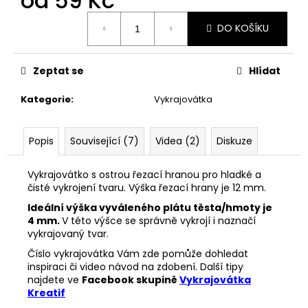
od
59 Kč
č
u
Měrná
DO KOŠÍKU
j
cena:
e
m
Zeptat se
Hlídat
e
Kategorie
:
Vykrajovátka
VYKRAJOVÁTKA
ŠKOLA
#860
Popis
Související (7)
Videa (2)
Diskuze
37
Kč
Vykrajovátko s ostrou řezací hranou pro hladké a
čisté vykrojení tvaru. Výška řezací hrany je 12 mm.
Ideální výška vyváleného plátu těsta/hmoty je
4 mm.
V této výšce se správně vykrojí i naznačí
vykrajovaný tvar.
Číslo vykrajovátka Vám zde pomůže dohledat
inspiraci či video návod na zdobení. Další tipy
najdete ve
Facebook skupině
Vykrajovátka
Kreatif