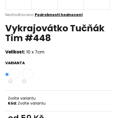
a
j
Průměrné
Neohodnoceno
Podrobnosti hodnocení
í
hodnocení
Vykrajovátko Tučňák
produktu
t
je
?
Tim #448
0,0
z
5
hvězdiček.
Velikost:
10 x 7cm
HLEDAT
VARIANTA
D
o
p
Zvolte variantu
o
Kód:
Zvolte variantu
r
u