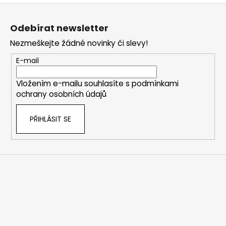
Z
á
Odebírat newsletter
p
Nezmeškejte žádné novinky či slevy!
a
t
E-mail
í
Vložením e-mailu souhlasíte s
podmínkami
ochrany osobních údajů
PŘIHLÁSIT SE