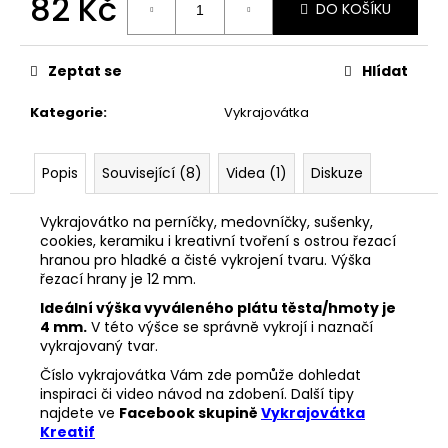
82 Kč
č
DO KOŠÍKU
u
Měrná
j
cena:
e
Zeptat se
Hlídat
m
e
Kategorie
:
Vykrajovátka
VYKRAJOVÁTKA
Popis
Související (8)
Videa (1)
Diskuze
MINI
VÁNOČNÍ
#1297
Vykrajovátko na perníčky, medovníčky, sušenky,
cookies, keramiku i kreativní tvoření s ostrou řezací
38
hranou pro hladké a čisté vykrojení tvaru. Výška
Kč
řezací hrany je 12 mm.
Ideální výška vyváleného plátu těsta/hmoty je
4 mm.
V této výšce se správně vykrojí i naznačí
vykrajovaný tvar.
Číslo vykrajovátka Vám zde pomůže dohledat
inspiraci či video návod na zdobení. Další tipy
najdete ve
Facebook skupině
Vykrajovátka
Kreatif