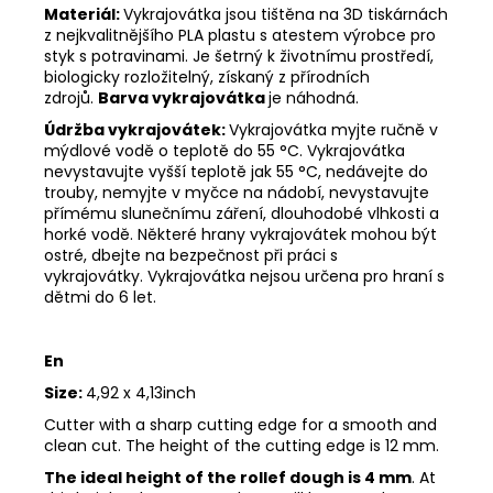
Materiál:
Vykrajovátka jsou tištěna na 3D tiskárnách
z nejkvalitnějšího PLA plastu s atestem výrobce pro
styk s potravinami. Je šetrný k životnímu prostředí,
biologicky rozložitelný, získaný z přírodních
zdrojů.
Barva vykrajovátka
je náhodná.
Údržba vykrajovátek:
Vykrajovátka myjte ručně v
mýdlové vodě o teplotě do 55 °C.
Vykrajovátka
nevystavujte vyšší teplotě jak 55 °C, nedávejte do
trouby, nemyjte v myčce na nádobí, nevystavujte
přímému slunečnímu záření, dlouhodobé vlhkosti a
horké vodě.
Některé hrany vykrajovátek mohou být
ostré, dbejte na bezpečnost při práci s
vykrajovátky.
Vykrajovátka nejsou určena pro hraní s
dětmi do 6 let.
En
Size:
4,92 x 4,13inch
Cutter with a sharp cutting edge for a smooth and
clean cut. The height of the cutting edge is 12 mm.
The ideal height of the rollef dough is 4 mm
. At