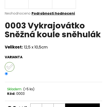
a
j
Průměrné
Neohodnoceno
Podrobnosti hodnocení
í
hodnocení
0003 Vykrajovátko
produktu
t
je
?
Sněžná koule sněhulák
0,0
z
5
hvězdiček.
Velikost:
12,5 x 10,5cm
HLEDAT
VARIANTA
D
o
p
Skladem
(>5 ks)
o
Kód:
0003
r
u