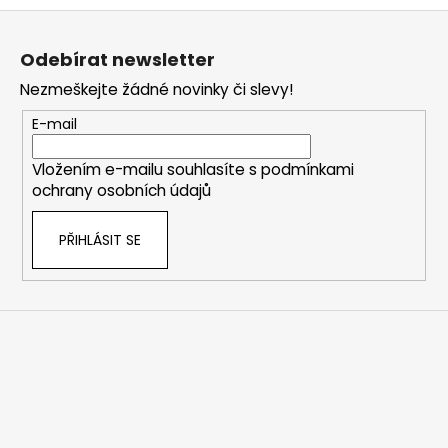
Z
á
Odebírat newsletter
p
Nezmeškejte žádné novinky či slevy!
a
t
E-mail
í
Vložením e-mailu souhlasíte s
podmínkami
ochrany osobních údajů
PŘIHLÁSIT SE