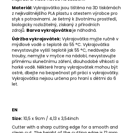
Materiál:
Vykrajovátka jsou tištěna na 3D tiskárnách
z nejkvalitnějšího PLA plastu s atestem výrobce pro
styk s potravinami. Je šetrný k životnímu prostředí,
biologicky rozložitelný, získaný z přírodních
zdrojů.
Barva vykrajovátka
je náhodná.
Údržba vykrajovátek:
Vykrajovátka myjte ručně v
mýdlové vodě o teplotě do 55
°C. Vykrajovátka
nevystavujte vyšší teplotě jak 55
°C, nedávejte do
trouby, nemyjte v myčce na nádobí, nevystavujte
přímému slunečnímu záření, dlouhodobé vlhkosti a
horké vodě. Některé hrany vykrajovátek mohou být
ostré, dbejte na bezpečnost při práci s vykrajovátky.
Vykrajovátka nejsou určena pro hraní s dětmi do 6
let.
EN
Size:
10,5 x 9cm / 4,13 x 3,54inch
Cutter with a sharp cutting edge for a smooth and
clean cut. The height of the cutting edge is 12 mm.