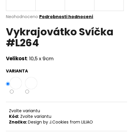
a
j
Průměrné
Neohodnoceno
Podrobnosti hodnocení
í
hodnocení
Vykrajovátko Svíčka
produktu
t
je
?
#L264
0,0
z
5
hvězdiček.
Velikost
:
10,5 x 9cm
HLEDAT
VARIANTA
D
o
p
Zvolte variantu
o
Kód:
Zvolte variantu
r
Značka:
Design by J.Cookies from LILIAO
u