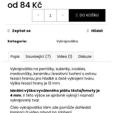
č
od
84 Kč
u
j
Měrná
DO KOŠÍKU
cena:
e
m
e
Zeptat se
Hlídat
Kategorie
:
Vykrajovátka
VYKRAJOVÁTKA
VELIKONOČNÍ
ZVÍŘÁTKA
#1988
Popis
Související (7)
Videa (1)
Diskuze
25
Kč
Vykrajovátka na perníčky, sušenky, cookies,
medovníčky, keramiku i kreativní tvoření s ostrou
řezací hranou pro hladké a čisté vykrojení tvaru.
Výška řezací hrany je 12 mm.
Ideální výška vyváleného plátu těsta/hmoty je
4 mm.
V této výšce se správně vykrojí i naznačí
vykrajovaný tvar.
Číslo vykrajovátka Vám zde pomůže dohledat
inspiraci či video návod na zdobení.