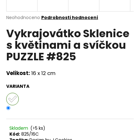
a
j
Průměrné
Neohodnoceno
Podrobnosti hodnocení
í
hodnocení
Vykrajovátko Sklenice
produktu
t
je
?
s květinami a svíčkou
0,0
z
PUZZLE #825
5
hvězdiček.
Velikost:
16 x 12 cm
HLEDAT
VARIANTA
D
o
p
o
r
Skladem
(>5 ks)
u
Kód:
825/16C
Značka:
Design by J.Cookies