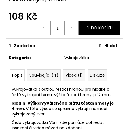
č
u
j
108 Kč
e
Měrná
m
DO KOŠÍKU
cena:
e
Zeptat se
Hlídat
VYKRAJOVÁTKA
CHRISTMAS
Kategorie
:
Vykrajovátka
JOY
#423
49
Popis
Související (4)
Videa (1)
Diskuze
Kč
Vykrajovátko s ostrou řezací hranou pro hladké a
čisté vykrojení tvaru. Výška řezací hrany je 12 mm.
Ideální výška vyváleného plátu těsta/hmoty je
4 mm.
V této výšce se správně vykrojí i naznačí
vykrajovaný tvar.
Číslo vykrajovátka Vám zde pomůže dohledat
inspiraci či video návod na zdobení.