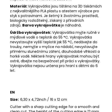
Materiál:
Vykrajovátka jsou tištěna na 3D tiskárnách
z nejkvalitnějšího PLA plastu s atestem výrobce pro
styk s potravinami. Je šetrný k životnímu prostředí,
biologicky rozložitelný, získaný z přírodních
zdrojů.
Barva vykrajovátka
je náhodná.
Údržba vykrajovátek:
Vykrajovátka myjte ručně v
mýdlové vodě o teplotě do 55
°C. Vykrajovátka
nevystavujte vyšší teplotě jak 55
°C, nedávejte do
trouby, nemyjte v myčce na nádobí, nevystavujte
přímému slunečnímu záření, dlouhodobé vlhkosti a
horké vodě. Některé hrany vykrajovátek mohou být
ostré, dbejte na bezpečnost při práci s vykrajovátky.
Vykrajovátka nejsou určena pro hraní s dětmi do 6
let.
EN
Size:
6,30 x 4,72inch / 16 x 12 cm
Cutter with a sharp cutting edge for a smooth and
clean cut. The height of the cutting edge is 12 mm.