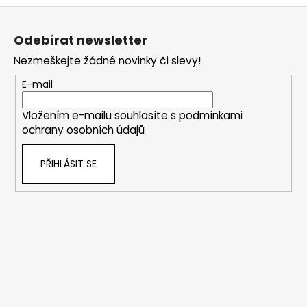
Z
á
Odebírat newsletter
p
Nezmeškejte žádné novinky či slevy!
a
t
E-mail
í
Vložením e-mailu souhlasíte s
podmínkami
ochrany osobních údajů
PŘIHLÁSIT SE