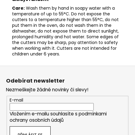
Care:
Wash them by hand in soapy water with a
temperature of up to 55°C. Do not expose the
cutters to a temperature higher than 55°C, do not
put them in the oven, do not wash them in the
dishwasher, do not expose them to direct sunlight,
prolonged humidity and hot water. Some edges of
the cutters may be sharp, pay attention to safety
when working with it. Cutters are not intended for
children under 6 years.
Z
á
Odebírat newsletter
p
Nezmeškejte žádné novinky či slevy!
a
t
E-mail
í
Vložením e-mailu souhlasíte s
podmínkami
ochrany osobních údajů