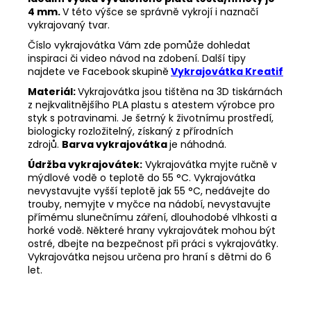
4 mm.
V této výšce se správně vykrojí i naznačí
vykrajovaný tvar.
Číslo vykrajovátka Vám zde pomůže dohledat
inspiraci či video návod na zdobení. Další tipy
najdete ve Facebook
skupině
Vykrajovátka Kreatif
Materiál:
Vykrajovátka jsou tištěna na 3D tiskárnách
z nejkvalitnějšího PLA plastu s atestem výrobce pro
styk s potravinami. Je šetrný k životnímu prostředí,
biologicky rozložitelný, získaný z přírodních
zdrojů.
Barva vykrajovátka
je náhodná.
Údržba vykrajovátek:
Vykrajovátka myjte ručně v
mýdlové vodě o teplotě do 55
°C. Vykrajovátka
nevystavujte vyšší teplotě jak 55
°C, nedávejte do
trouby, nemyjte v myčce na nádobí, nevystavujte
přímému slunečnímu záření, dlouhodobé vlhkosti a
horké vodě. Některé hrany vykrajovátek mohou být
ostré, dbejte na bezpečnost při práci s vykrajovátky.
Vykrajovátka nejsou určena pro hraní s dětmi do 6
let.