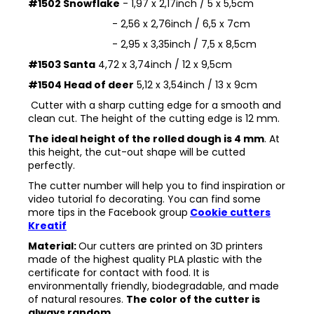
#1502 Snowflake
- 1,97 x 2,17inch / 5 x 5,5cm
- 2,56 x 2,76inch / 6,5 x 7cm
- 2,95 x 3,35inch / 7,5 x 8,5cm
#1503 Santa
4,72 x 3,74inch / 12 x 9,5cm
#1504 Head of deer
5,12 x 3,54inch / 13 x 9cm
Cutter with a sharp cutting edge for a smooth and
clean cut. The height of the cutting edge is 12 mm.
The ideal height of the rolled dough is 4 mm
. At
this height, the cut-out shape will be cutted
perfectly.
The cutter number will help you to find inspiration or
video tutorial fo decorating. You can find some
more tips in the
Facebook group
Cookie cutters
Kreatif
Material:
Our cutters are printed on 3D printers
made of the highest quality PLA plastic with the
certificate for contact with food. It is
environmentally friendly, biodegradable, and made
of natural resoures.
The color of the cutter is
always random.