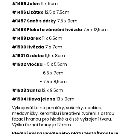
#1495 Jelen
11 x 9cm
#1496 Lízátko
12,5 x 7,5cm
#1497 Saně s dárky
7,5 x 9cm
#1498 Plaketa vánoční hvězda
7,5 x 12,5cm
#1499 Dárek
11 x 6,5cm
#1500 Hvězda
7 x 7cm
#1501 Ozdoba
11,5 x 8cm
#1502 Vločka
- 5 x 5,5cm
- 6,5 x 7cm
- 7,5 x 8,5cm
#1503 Santa
12 x 9,5cm
#1504 Hlava jelena
13 x 9cm
Vykrajovátka na perníčky, sušenky, cookies,
medovníčky, keramiku i kreativní tvoření s ostrou
řezací hranou pro hladké a čisté vykrojení tvaru.
Výška řezací hrany je 12 mm.
Ideální výška vyváleného plátu těsta/hmoty je