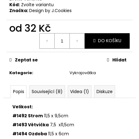
č
Kód:
Zvolte variantu
u
Značka:
Design by J.Cookies
j
e
od
32 Kč
m
e
Měrná
DO KOŠÍKU
cena:
33001
ZDOBÍCÍ
Zeptat se
Hlídat
SÁČEK
5
Kategorie
:
Vykrajovátka
Kč
Popis
Související (8)
Videa (1)
Diskuze
Velikost:
#1492 Strom
11,5 x 9,5cm
#1493 Větvička
7,5 x11,5cm
#1494 Ozdoba
11,5 x 6cm