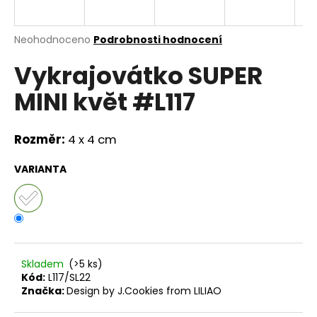
a
j
Průměrné
Neohodnoceno
Podrobnosti hodnocení
í
hodnocení
Vykrajovátko SUPER
produktu
t
je
?
MINI květ #L117
0,0
z
5
hvězdiček.
Rozměr:
4 x 4 cm
HLEDAT
VARIANTA
D
o
p
Skladem
(>5 ks)
o
Kód:
L117/SL22
r
Značka:
Design by J.Cookies from LILIAO
u