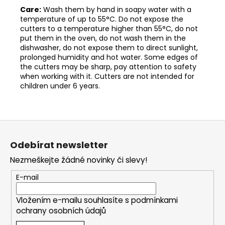
Care:
Wash them by hand in soapy water with a
temperature of up to 55°C. Do not expose the
cutters to a temperature higher than 55°C, do not
put them in the oven, do not wash them in the
dishwasher, do not expose them to direct sunlight,
prolonged humidity and hot water. Some edges of
the cutters may be sharp, pay attention to safety
when working with it. Cutters are not intended for
children under 6 years.
Z
á
Odebírat newsletter
p
Nezmeškejte žádné novinky či slevy!
a
t
E-mail
í
Vložením e-mailu souhlasíte s
podmínkami
ochrany osobních údajů