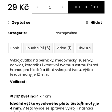
č
29 Kč
u
DO KOŠÍKU
j
Měrná
e
cena:
m
Zeptat se
Hlídat
e
Kategorie
:
Vykrajovátka
VYKRAJOVÁTKA
VELIKONOČNÍ
Popis
Související (6)
Videa (1)
Diskuze
ZVÍŘÁTKA
#1988
Vykrajovátko na perníčky, medovníčky, sušenky,
25
cookies, keramiku i kreativní tvorbu s ostrou řezací
Kč
hranou pro hladké a čisté vykrojení tvaru. Výška
řezací hrany je 12 mm.
Velikost:
#L117 Květina
4 x 4cm
Ideální výška vyváleného plátu těsta/hmoty je
4 mm.
V této výšce se správně vykrojí i naznačí