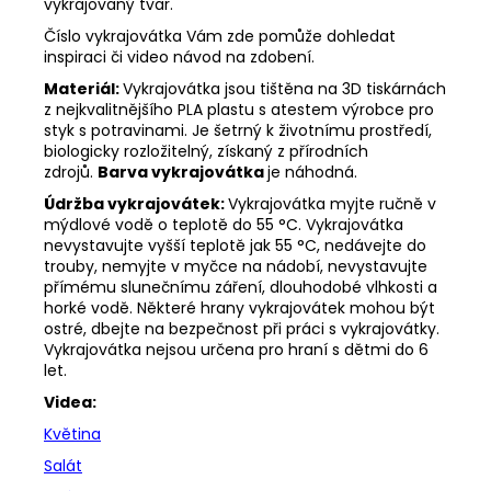
vykrajovaný tvar.
Číslo vykrajovátka Vám zde pomůže dohledat
inspiraci či video návod na zdobení.
Materiál:
Vykrajovátka jsou tištěna na 3D tiskárnách
z nejkvalitnějšího PLA plastu s atestem výrobce pro
styk s potravinami. Je šetrný k životnímu prostředí,
biologicky rozložitelný, získaný z přírodních
zdrojů.
Barva vykrajovátka
je náhodná.
Údržba vykrajovátek:
Vykrajovátka myjte ručně v
mýdlové vodě o teplotě do 55
°C. Vykrajovátka
nevystavujte vyšší teplotě jak 55
°C, nedávejte do
trouby, nemyjte v myčce na nádobí, nevystavujte
přímému slunečnímu záření, dlouhodobé vlhkosti a
horké vodě. Některé hrany vykrajovátek mohou být
ostré, dbejte na bezpečnost při práci s vykrajovátky.
Vykrajovátka nejsou určena pro hraní s dětmi do 6
let.
Videa:
Květina
Salát